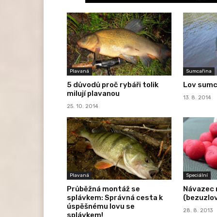
Plavaná
Sumcařina
5 důvodů proč rybáři tolik
Lov sumc
milují plavanou
13. 8. 2014
25. 10. 2014
Plavaná
Speciální
Průběžná montáž se
Návazec n
splávkem: Správná cesta k
(bezuzlov
úspěšnému lovu se
28. 8. 2013
splávkem!