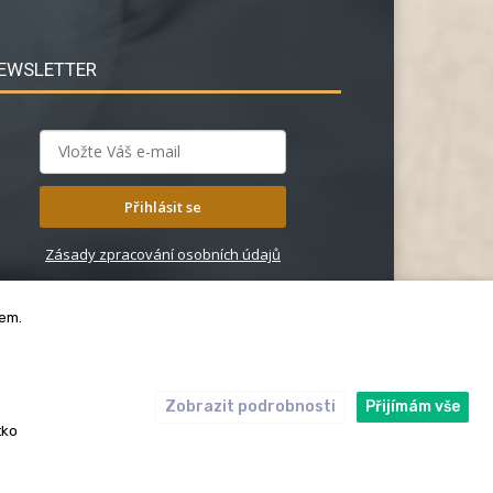
EWSLETTER
Přihlásit se
Zásady zpracování osobních údajů
bem.
Zobrazit podrobnosti
Přijímám vše
ický kodex
Redakce
tko
rská práva. Redakce InRybar.cz.