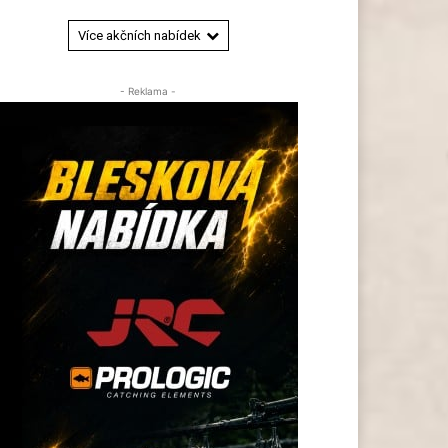
Více akčních nabídek
- Reklama -