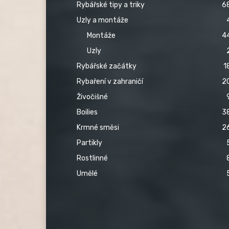
Rybářské tipy a triky
6
Uzly a montáže
Montáže
4
Uzly
Rybářské začátky
1
Rybaření v zahraničí
2
Živočišné
Boilies
3
Krmné směsi
2
Partikly
Rostlinné
Umělé