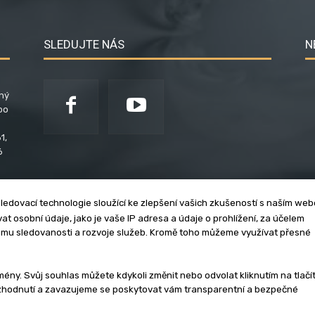
SLEDUJTE NÁS
N
ený
po
1,
6
ledovací technologie sloužící ke zlepšení vašich zkušeností s naším we
t osobní údaje, jako je vaše IP adresa a údaje o prohlížení, za účelem
umu sledovanosti a rozvoje služeb. Kromě toho můžeme využívat přesné
klama
Zásady soukromí
Privacy policy
Cookies
Et
y. Svůj souhlas můžete kdykoli změnit nebo odvolat kliknutím na tlačí
ozhodnutí a zavazujeme se poskytovat vám transparentní a bezpečné
3 - 2026 | Na veškerý materiál, který je zde uveřejněný, se vztahují auto