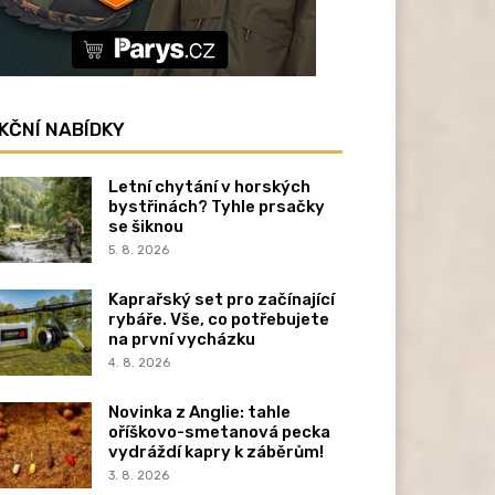
KČNÍ NABÍDKY
Letní chytání v horských
bystřinách? Tyhle prsačky
se šiknou
5. 8. 2026
Kaprařský set pro začínající
rybáře. Vše, co potřebujete
na první vycházku
4. 8. 2026
Novinka z Anglie: tahle
oříškovo-smetanová pecka
vydráždí kapry k záběrům!
3. 8. 2026