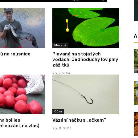
A
Plavaná
ů na rousnice
Plavaná na stojatých
vodách: Jednoduchý lov plný
zážitků
28. 7. 2014
Očka
a boilies
Vázání háčku s „očkem“
é vázání, na vlas)
28. 8. 2013