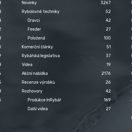
8
Novinky
3267
4
Rybolovné techniky
52
4
Dravci
42
2
Feeder
27
8
Položená
100
0
Komerční články
51
9
Rybářská legislativa
37
8
Videa
19
6
Akční nabídka
2176
5
Recenze výrobků
26
8
Rozhovory
42
5
Produkce InRybář
169
Další videa
27