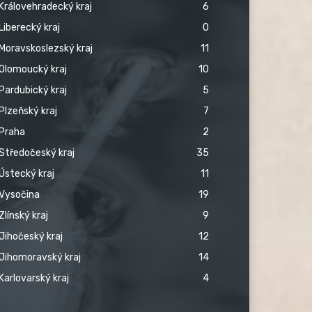
Královehradecký kraj
6
Liberecký kraj
0
Moravskoslezský kraj
11
Olomoucký kraj
10
Pardubický kraj
5
Plzeňský kraj
7
Praha
2
Středočeský kraj
35
Ústecký kraj
11
Vysočina
19
Zlínský kraj
9
Jihočeský kraj
12
Jihomoravský kraj
14
Karlovarský kraj
4