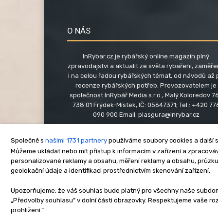
O NÁS
InRybar.cz je rybářský online magazín plný
zpravodajství a aktualit ze světa rybaření, zaměř
i na celou řadou rybářských témat, od návodů až 
recenze rybářských potřeb. Provozovatelem je
společnost InRybář Media s.r.o., Malý Koloredov 76
738 01 Frýdek-Místek, IČ: 05647371; Tel.: +420 77
090 900 Email:
plasgura@inrybar.cz
Společně s
našimi 1731 partnery
používáme soubory cookies a další s
Můžeme ukládat nebo mít přístup k informacím v zařízení a zpracováva
personalizované reklamy a obsahu, měření reklamy a obsahu, průzk
geolokační údaje a identifikaci prostřednictvím skenování zařízení.
O nás
Kontakt
Re
Upozorňujeme, že váš souhlas bude platný pro všechny naše subdomén
„Předvolby souhlasu” v dolní části obrazovky. Respektujeme vaše r
Copyright © www.inrybar.cz 201
prohlížení.”