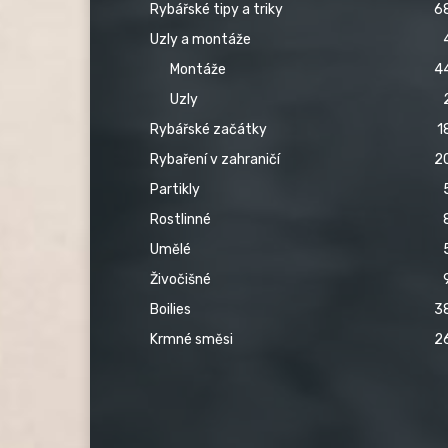
Rybářské tipy a triky
6
Uzly a montáže
Montáže
4
Uzly
Rybářské začátky
1
Rybaření v zahraničí
2
Partikly
Rostlinné
Umělé
Živočišné
Boilies
3
Krmné směsi
2