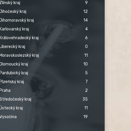
Zlínský kraj
9
Jihočeský kraj
12
Jihomoravský kraj
14
Karlovarský kraj
4
Královehradecký kraj
6
Liberecký kraj
0
Moravskoslezský kraj
11
Olomoucký kraj
10
Pardubický kraj
5
Plzeňský kraj
7
Praha
2
Středočeský kraj
35
Ústecký kraj
11
Vysočina
19