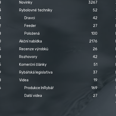
8
Novinky
3267
4
Rybolovné techniky
52
4
Dravci
42
2
Feeder
27
8
Položená
100
0
Akční nabídka
2176
5
Recenze výrobků
26
8
Rozhovory
42
5
Komerční články
51
9
Rybářská legislativa
37
8
Videa
19
6
Produkce InRybář
169
Další videa
27