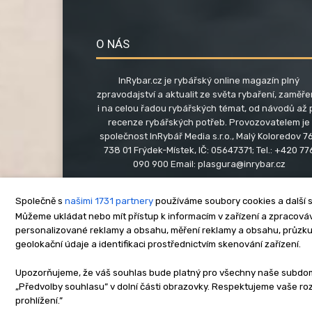
O NÁS
InRybar.cz je rybářský online magazín plný
zpravodajství a aktualit ze světa rybaření, zaměř
i na celou řadou rybářských témat, od návodů až 
recenze rybářských potřeb. Provozovatelem je
společnost InRybář Media s.r.o., Malý Koloredov 76
738 01 Frýdek-Místek, IČ: 05647371; Tel.: +420 77
090 900 Email:
plasgura@inrybar.cz
Společně s
našimi 1731 partnery
používáme soubory cookies a další s
Můžeme ukládat nebo mít přístup k informacím v zařízení a zpracováva
personalizované reklamy a obsahu, měření reklamy a obsahu, průzk
geolokační údaje a identifikaci prostřednictvím skenování zařízení.
O nás
Kontakt
Re
Upozorňujeme, že váš souhlas bude platný pro všechny naše subdomén
„Předvolby souhlasu” v dolní části obrazovky. Respektujeme vaše r
Copyright © www.inrybar.cz 201
prohlížení.”