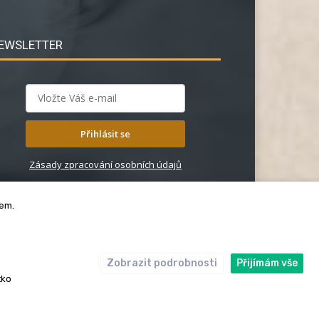
EWSLETTER
Přihlásit se
Zásady zpracování osobních údajů
bem.
Zobrazit podrobnosti
Přijímám vše
ický kodex
Redakce
tko
rská práva. Redakce InRybar.cz.