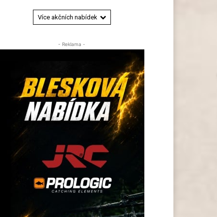
Více akčních nabídek
- Reklama -