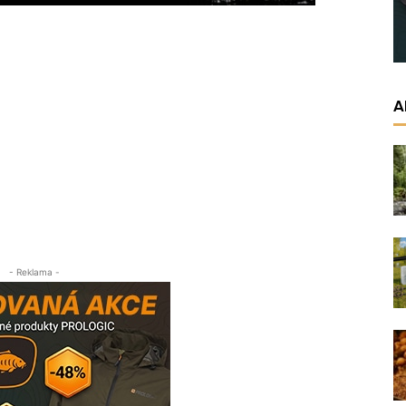
A
- Reklama -