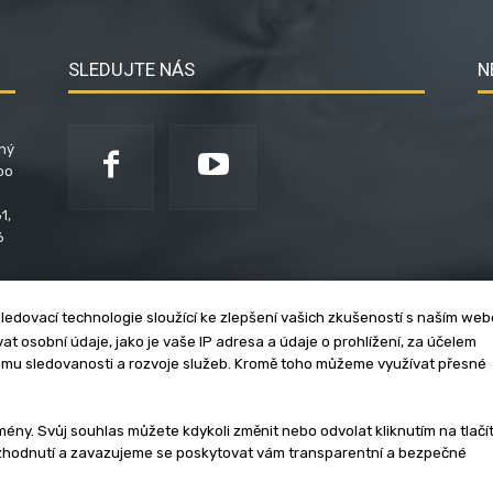
SLEDUJTE NÁS
N
ený
po
1,
6
ledovací technologie sloužící ke zlepšení vašich zkušeností s naším we
t osobní údaje, jako je vaše IP adresa a údaje o prohlížení, za účelem
umu sledovanosti a rozvoje služeb. Kromě toho můžeme využívat přesné
klama
Zásady soukromí
Privacy policy
Cookies
Et
y. Svůj souhlas můžete kdykoli změnit nebo odvolat kliknutím na tlačí
ozhodnutí a zavazujeme se poskytovat vám transparentní a bezpečné
3 - 2026 | Na veškerý materiál, který je zde uveřejněný, se vztahují auto