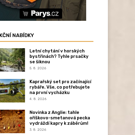
KČNÍ NABÍDKY
Letní chytání v horských
bystřinách? Tyhle prsačky
se šiknou
5. 8. 2026
Kaprařský set pro začínající
rybáře. Vše, co potřebujete
na první vycházku
4. 8. 2026
Novinka z Anglie: tahle
oříškovo-smetanová pecka
vydráždí kapry k záběrům!
3. 8. 2026