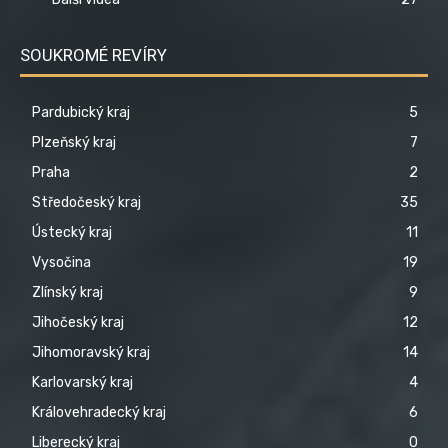
SOUKROMÉ REVÍRY
Pardubický kraj
5
Plzeňský kraj
7
Praha
2
Středočeský kraj
35
Ústecký kraj
11
Vysočina
19
Zlínský kraj
9
Jihočeský kraj
12
Jihomoravský kraj
14
Karlovarský kraj
4
Královehradecký kraj
6
Liberecký kraj
0