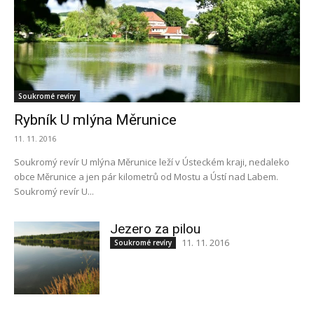
Soukromé revíry
Rybník U mlýna Měrunice
11. 11. 2016
Soukromý revír U mlýna Měrunice leží v Ústeckém kraji, nedaleko
obce Měrunice a jen pár kilometrů od Mostu a Ústí nad Labem.
Soukromý revír U...
Jezero za pilou
11. 11. 2016
Soukromé revíry