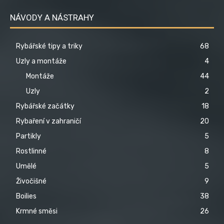
NÁVODY A NÁSTRAHY
Rybářské tipy a triky
68
Uzly a montáže
4
Montáže
44
Uzly
2
Rybářské začátky
18
Rybaření v zahraničí
20
Partikly
5
Rostlinné
8
Umělé
5
Živočišné
9
Boilies
38
Krmné směsi
26