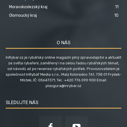
Moravskoslezský kraj
11
Olomoucký kraj
10
O NÁS
InRybar.cz je rybářský online magazín plný zpravodajství a aktualit
ze světa rybaření, zaměřený i na celou řadou rybářských témat,
od návodů až po recenze rybářských potřeb. Provozovatelem je
společnost InRybář Media s.r.o., Malý Koloredov 761, 738 01 Frýdek-
Místek, IČ: 05647371; Tel.: +420 776 090 900 Email:
plasgura@inrybar.cz
SLEDUJTE NÁS