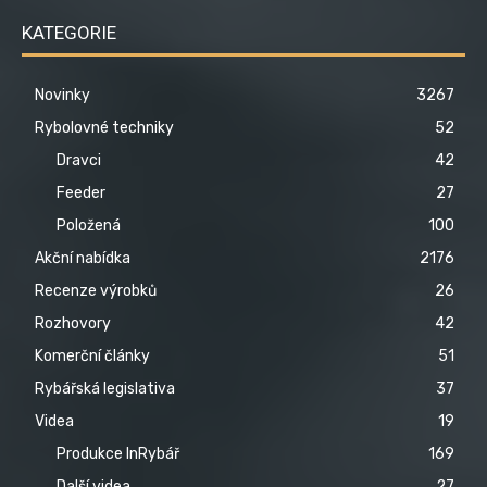
KATEGORIE
Novinky
3267
Rybolovné techniky
52
Dravci
42
Feeder
27
Položená
100
Akční nabídka
2176
Recenze výrobků
26
Rozhovory
42
Komerční články
51
Rybářská legislativa
37
Videa
19
Produkce InRybář
169
Další videa
27