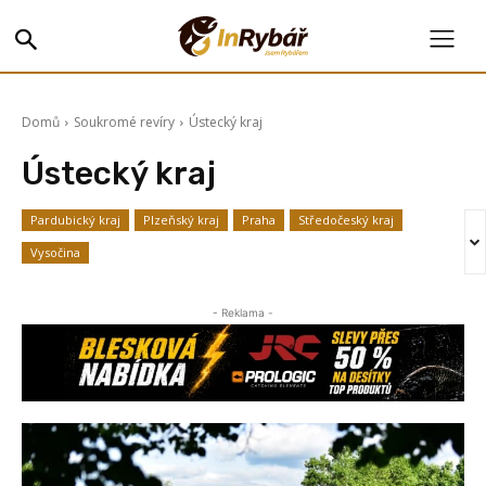
Domů
Soukromé revíry
Ústecký kraj
Ústecký kraj
Pardubický kraj
Plzeňský kraj
Praha
Středočeský kraj
Vysočina
- Reklama -