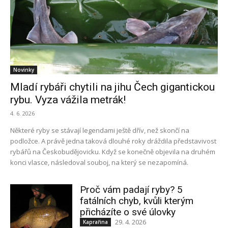
Novinky
Mladí rybáři chytili na jihu Čech gigantickou
rybu. Vyza vážila metrák!
4. 6. 2026
Některé ryby se stávají legendami ještě dřív, než skončí na
podložce. A právě jedna taková dlouhé roky dráždila představivost
rybářů na Českobudějovicku. Když se konečně objevila na druhém
konci vlasce, následoval souboj, na který se nezapomíná.
Proč vám padají ryby? 5
fatálních chyb, kvůli kterým
přicházíte o své úlovky
29. 4. 2026
Kaprařina