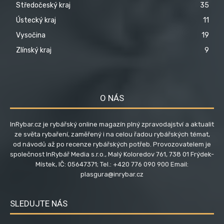
Středočeský kraj
35
Ústecký kraj
11
Vysočina
19
Zlínský kraj
9
O NÁS
InRybar.cz je rybářský online magazín plný zpravodajství a aktualit
ze světa rybaření, zaměřený i na celou řadou rybářských témat,
od návodů až po recenze rybářských potřeb. Provozovatelem je
společnost InRybář Media s.r.o., Malý Koloredov 761, 738 01 Frýdek-
Místek, IČ: 05647371; Tel.: +420 776 090 900 Email:
plasgura@inrybar.cz
SLEDUJTE NÁS