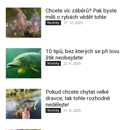
Chcete víc záběrů? Pak byste
měli o rybách vědět tohle
17. 12. 2025
Novinky
10 tipů, bez kterých se při lovu
štik neobejdete
22. 9. 2025
Novinky
Pokud chcete chytat velké
dravce, tak tohle rozhodně
nedělejte!
31. 8. 2025
Novinky