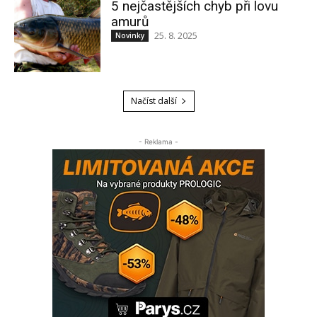
5 nejčastějších chyb při lovu
amurů
25. 8. 2025
Novinky
Načíst další
- Reklama -