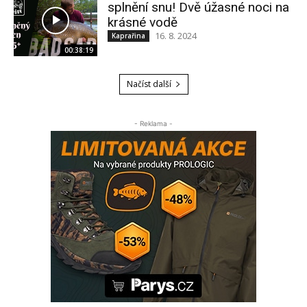
splnění snu! Dvě úžasné noci na
krásné vodě
16. 8. 2024
Kaprařina
00:38:19
Načíst další
- Reklama -