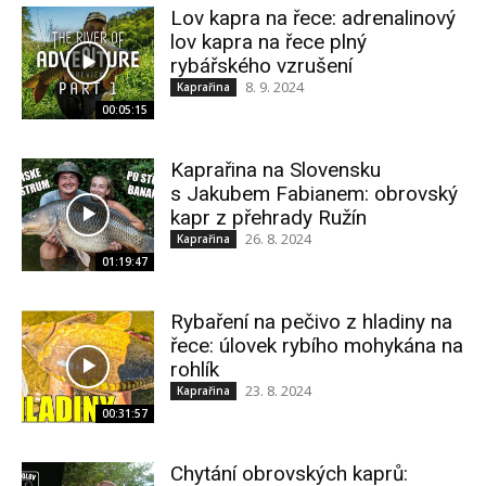
Lov kapra na řece: adrenalinový
lov kapra na řece plný
rybářského vzrušení
8. 9. 2024
Kaprařina
00:05:15
Kaprařina na Slovensku
s Jakubem Fabianem: obrovský
kapr z přehrady Ružín
26. 8. 2024
Kaprařina
01:19:47
Rybaření na pečivo z hladiny na
řece: úlovek rybího mohykána na
rohlík
23. 8. 2024
Kaprařina
00:31:57
Chytání obrovských kaprů: