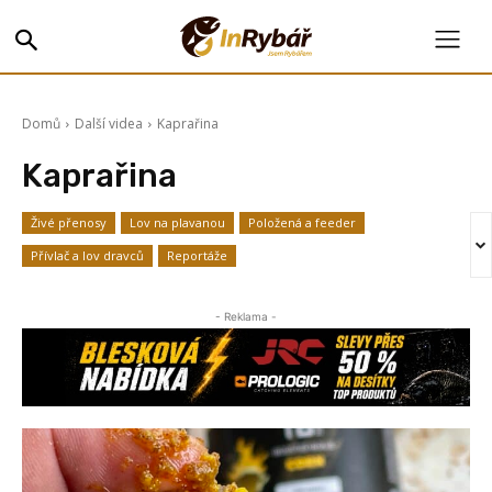
Domů
Další videa
Kaprařina
Kaprařina
Živé přenosy
Lov na plavanou
Položená a feeder
Přívlač a lov dravců
Reportáže
- Reklama -