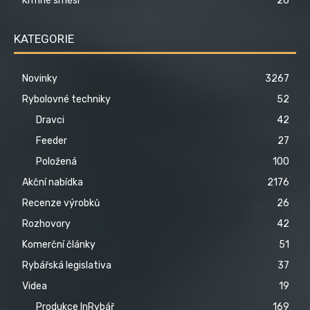
Krmné směsi
26
KATEGORIE
Novinky
3267
Rybolovné techniky
52
Dravci
42
Feeder
27
Položená
100
Akční nabídka
2176
Recenze výrobků
26
Rozhovory
42
Komerční články
51
Rybářská legislativa
37
Videa
19
Produkce InRybář
169