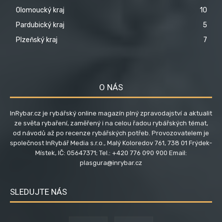
Olomoucký kraj
10
Pardubický kraj
5
Plzeňský kraj
7
O NÁS
InRybar.cz je rybářský online magazín plný zpravodajství a aktualit
ze světa rybaření, zaměřený i na celou řadou rybářských témat,
od návodů až po recenze rybářských potřeb. Provozovatelem je
společnost InRybář Media s.r.o., Malý Koloredov 761, 738 01 Frýdek-
Místek, IČ: 05647371; Tel.: +420 776 090 900 Email:
plasgura@inrybar.cz
SLEDUJTE NÁS