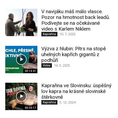
V navijáku máš málo vlasce.
Pozor na hmotnost back leadů.
Podívejte se na očekávané
video s Karlem Niklem
10. 7. 2025
Kaprařina
Výzva z hlubin: Pítrs na stopě
uhelných kapřích gigantů z
podhůří
14. 5. 2025
Videa
00:14:41
Kaprařina ve Slovinsku: úspěšný
lov kapra na krásné slovinské
štěrkovně
5. 12. 2024
Kaprařina
00:39:17