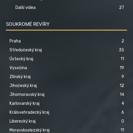
Další videa
27
SOUKROMÉ REVÍRY
Praha
2
Středočeský kraj
35
Ústecký kraj
11
Vysočina
19
Zlínský kraj
9
Jihočeský kraj
12
Jihomoravský kraj
14
Karlovarský kraj
4
Královehradecký kraj
6
Liberecký kraj
0
Moravskoslezský kraj
11