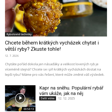
Rybolovné techniky
Chcete během krátkých vycházek chytat i
větší ryby? Zkuste tohle!
12. 7. 2026
Chytáte pořád dokola jen násaďáky a velikost lovených ryb je
víceméně stejná? Chcete se i při krátkých vycházkách dostat na
lepší rybu? Máme pro vás řešení, které může změnit váš výsledek.
Kapr na sněhu. Populární rybář
vám ukáže, jak na něj
12. 12. 2025
Další videa
00:50:13