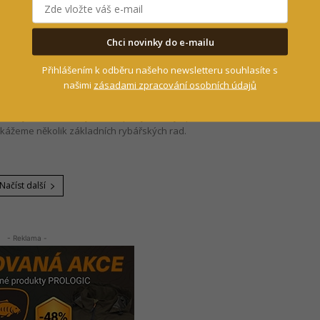
Chci novinky do e-mailu
dně záběrů od kaprů: 3 základní rady, díky
Přihlášením k odběru našeho newsletteru souhlasíte s
zachytáte
našimi
zásadami zpracování osobních údajů
12. 6. 2023
nou
noušky zábavného rybaření, pak jste tady správně! V tomto
 ukážeme několik základních rybářských rad.
Načíst další
- Reklama -