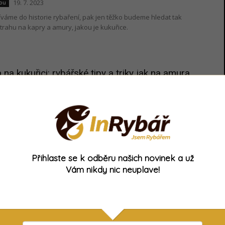
19. 7. 2023
nou
váme do historie rybaření, pak jen těžko budeme hledat tak
rahu na kapry a amury, jakou je kukuřice.
na kukuřici: rybářské tipy a triky jak na amura
24. 6. 2023
nou
nejvyhledávanějším rybám během letní sezóny. Ale není se co
muři slibují obrovské vzrušení při zdolávání.
Přihlaste se k odběru našich novinek a už
uše chytit velkého kapra? Zkuste rybaření pár
Vám nikdy nic neuplave!
břehu
18. 6. 2023
nou
 lov velkých kaprů, hodně rybářům se vybaví chytání stovky
a nejmodernější vybavení. Jenže ono to lze i jinak!