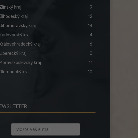
Zlínský kraj
9
Jihočeský kraj
12
Jihomoravský kraj
14
Karlovarský kraj
4
Královehradecký kraj
6
Liberecký kraj
0
Moravskoslezský kraj
11
Olomoucký kraj
10
EWSLETTER