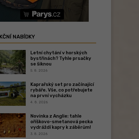
KČNÍ NABÍDKY
Letní chytání v horských
bystřinách? Tyhle prsačky
se šiknou
5. 8. 2026
Kaprařský set pro začínající
rybáře. Vše, co potřebujete
na první vycházku
4. 8. 2026
Novinka z Anglie: tahle
oříškovo-smetanová pecka
vydráždí kapry k záběrům!
3. 8. 2026