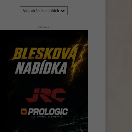
Více akčních nabídek
- Reklama -