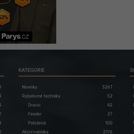
KATEGORIE
S
8
Novinky
3267
4
Rybolovné techniky
52
4
Dravci
42
2
Feeder
27
8
Položená
100
0
Akční nabídka
2176