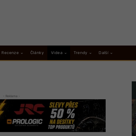
Recenze
Články
Videa
Trendy
Další
- Reklama -