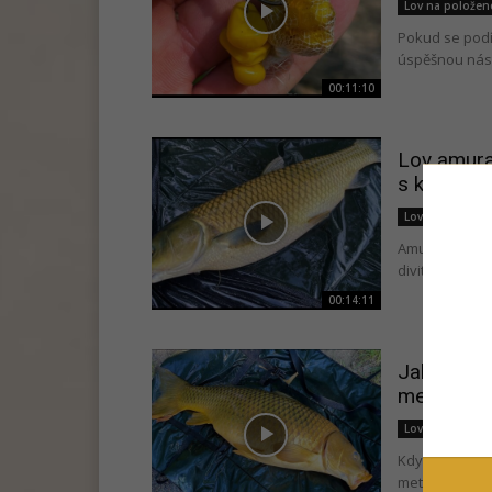
Lov na polože
Pokud se podí
úspěšnou nást
00:11:10
Lov amura 
s kukuřicí
Lov na polože
Amur patří k 
divit! Právě a
00:14:11
Jak jednod
metrů od 
Lov na polože
Když se řekne
metrů daleko n