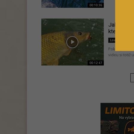
00:10:36
Jak mít ho
kterým si 
Lov na polože
Pokud jste fa
videu si totiž
00:12:47