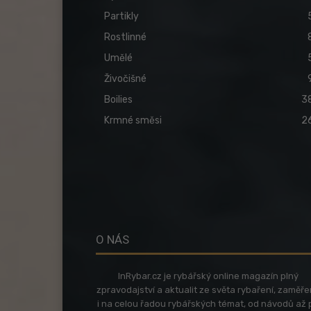
Partikly
Rostlinné
Umělé
Živočišné
Boilies
3
Krmné směsi
2
O NÁS
InRybar.cz je rybářský online magazín plný
zpravodajství a aktualit ze světa rybaření, zaměř
i na celou řadou rybářských témat, od návodů až 