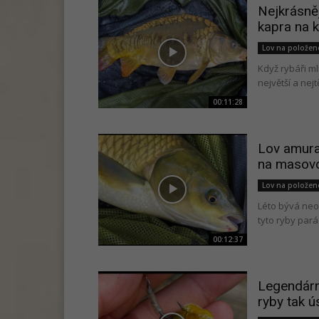
Nejkrásněj
kapra na k
Lov na polože
Když rybáři ml
největší a nejt
00:11:28
Lov amura 
na masovo
Lov na polože
Léto bývá neo
tyto ryby pará
00:12:37
Legendární
ryby tak 