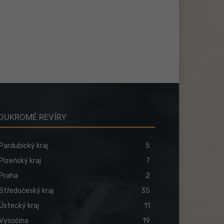
OUKROMÉ REVÍRY
Pardubický kraj
5
Plzeňský kraj
7
Praha
2
Středočeský kraj
35
Ústecký kraj
11
Vysočina
19