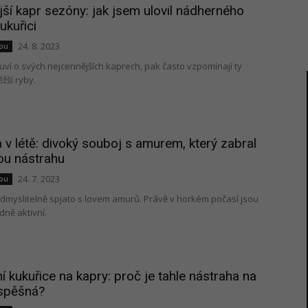
ší kapr sezóny: jak jsem ulovil nádherného
ukuřici
24. 8. 2023
nou
uví o svých nejcennějších kaprech, pak často vzpomínají ty
ěžší ryby.
v létě: divoký souboj s amurem, který zabral
u nástrahu
24. 7. 2023
nou
dmyslitelně spjato s lovem amurů. Právě v horkém počasí jsou
dně aktivní.
 kukuřice na kapry: proč je tahle nástraha na
úspěšná?