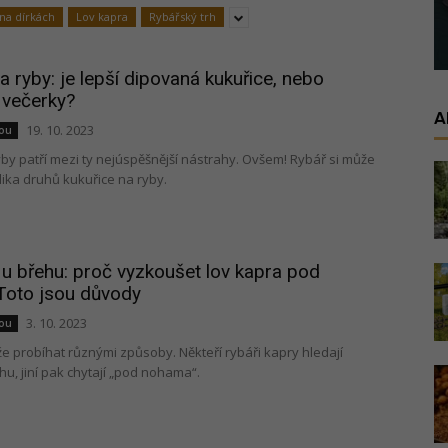
na dírkách
Lov kapra
Rybářský trh
a ryby: je lepší dipovaná kukuřice, nebo
 večerky?
A
19. 10. 2023
nou
by patří mezi ty nejúspěšnější nástrahy. Ovšem! Rybář si může
lika druhů kukuřice na ryby.
 u břehu: proč vyzkoušet lov kapra pod
oto jsou důvody
3. 10. 2023
nou
e probíhat různými způsoby. Někteří rybáři kapry hledají
u, jiní pak chytají „pod nohama“.