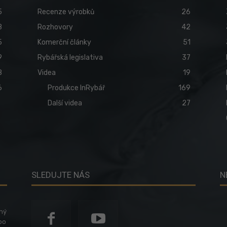
5
Recenze výrobků
26
8
Rozhovory
42
5
Komerční články
51
9
Rybářská legislativa
37
8
Videa
19
6
Produkce InRybář
169
Další videa
27
SLEDUJTE NÁS
N
ený
po