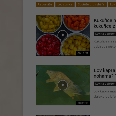
Reportáže
Lov sumce
Soutěže pro rybáře
Lov 
Kukuřice n
kukuřice z
Lov na polože
Kukuřice na ry
vybírat z něko
00:11:21
Lov kapra
nohama? T
Lov na polože
Lov kapra můž
daleko od břeh
00:09:30