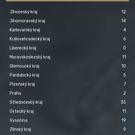
Jihočeský kraj
12
Jihomoravský kraj
14
Karlovarský kraj
4
Královehradecký kraj
6
Liberecký kraj
0
Moravskoslezský kraj
11
Olomoucký kraj
10
Pardubický kraj
5
Plzeňský kraj
7
Praha
2
Středočeský kraj
35
Ústecký kraj
11
Vysočina
19
Zlínský kraj
9