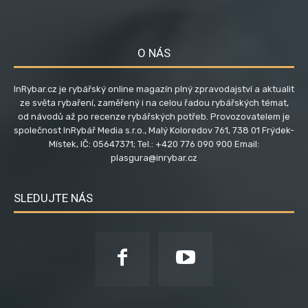
O NÁS
InRybar.cz je rybářský online magazín plný zpravodajství a aktualit
ze světa rybaření, zaměřený i na celou řadou rybářských témat,
od návodů až po recenze rybářských potřeb. Provozovatelem je
společnost InRybář Media s.r.o., Malý Koloredov 761, 738 01 Frýdek-
Místek, IČ: 05647371; Tel.: +420 776 090 900 Email:
plasgura@inrybar.cz
SLEDUJTE NÁS