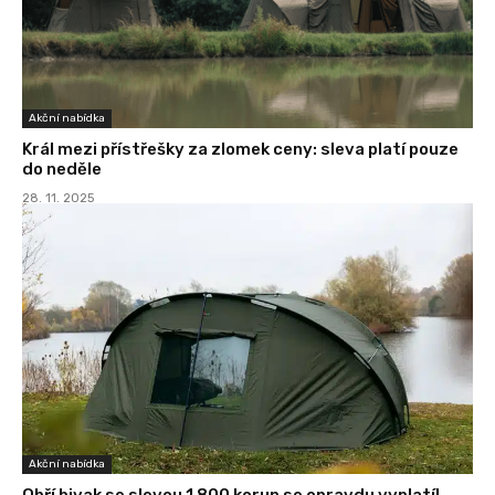
Akční nabídka
Král mezi přístřešky za zlomek ceny: sleva platí pouze
do neděle
28. 11. 2025
Akční nabídka
Obří bivak se slevou 1 800 korun se opravdu vyplatí!