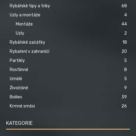
Rybářské tipy a triky
68
Uzly a montáže
4
Montáže
44
Uzly
2
Rybářské začátky
18
Rybaření v zahraničí
20
Partikly
5
Rostlinné
8
Umělé
5
Živočišné
9
Boilies
39
Krmné směsi
26
KATEGORIE