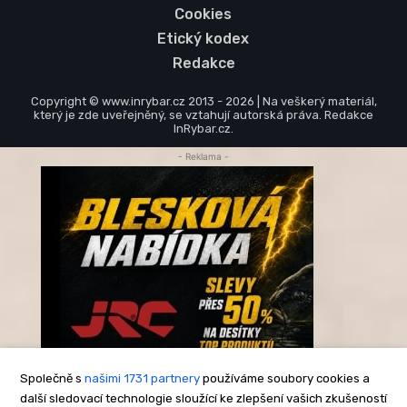
Cookies
Etický kodex
Redakce
Copyright © www.inrybar.cz 2013 - 2026 | Na veškerý materiál,
který je zde uveřejněný, se vztahují autorská práva. Redakce
InRybar.cz.
- Reklama -
Společně s
našimi 1731 partnery
používáme soubory cookies a
další sledovací technologie sloužící ke zlepšení vašich zkušeností