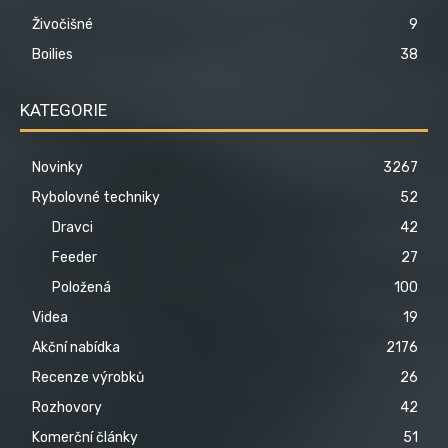
Živočišné
9
Boilies
38
KATEGORIE
Novinky
3267
Rybolovné techniky
52
Dravci
42
Feeder
27
Položená
100
Videa
19
Akční nabídka
2176
Recenze výrobků
26
Rozhovory
42
Komerční články
51