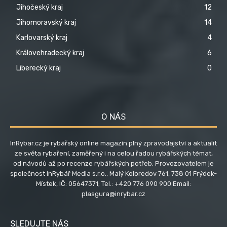
Jihočeský kraj
12
Jihomoravský kraj
14
Karlovarský kraj
4
Královehradecký kraj
6
Liberecký kraj
0
O NÁS
InRybar.cz je rybářský online magazín plný zpravodajství a aktualit
ze světa rybaření, zaměřený i na celou řadou rybářských témat,
od návodů až po recenze rybářských potřeb. Provozovatelem je
společnost InRybář Media s.r.o., Malý Koloredov 761, 738 01 Frýdek-
Místek, IČ: 05647371; Tel.: +420 776 090 900 Email:
plasgura@inrybar.cz
SLEDUJTE NÁS