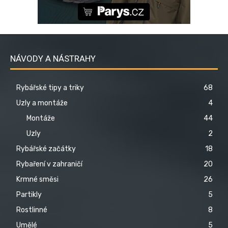
NÁVODY A NÁSTRAHY
Rybářské tipy a triky
68
Uzly a montáže
4
Montáže
44
Uzly
2
Rybářské začátky
18
Rybaření v zahraničí
20
Krmné směsi
26
Partikly
5
Rostlinné
8
Umělé
5