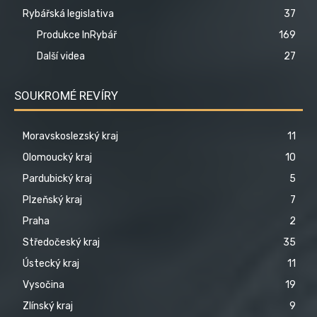
Rybářská legislativa
37
Produkce InRybář
169
Další videa
27
SOUKROMÉ REVÍRY
Moravskoslezský kraj
11
Olomoucký kraj
10
Pardubický kraj
5
Plzeňský kraj
7
Praha
2
Středočeský kraj
35
Ústecký kraj
11
Vysočina
19
Zlínský kraj
9