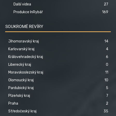
Další videa
27
Produkce InRybář
169
SOUKROMÉ REVÍRY
Jihomoravský kraj
14
Karlovarský kraj
4
Královehradecký kraj
6
Liberecký kraj
0
Moravskoslezský kraj
11
Olomoucký kraj
10
Pardubický kraj
5
Plzeňský kraj
7
Praha
2
Středočeský kraj
35