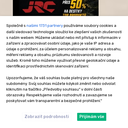
Společně s
našimi 1731 partnery
používáme soubory cookies a
další sledovací technologie sloužící ke zlepšení vašich zkušeností
s naším webem. Můžeme ukládat nebo mít přístup k informacím v
-Reklama-
zařízení a zpracovávat osobní údaje, jako je vaše IP adresa a
údaje o prohlížení, za účelem personalizované reklamy a obsahu,
měření reklamy a obsahu, průzkumu sledovanosti a rozvoje
služeb. Kromě toho můžeme využívat přesné geolokační údaje a
identifikaci prostřednictvím skenování zařízení.
Upozorňujeme, že váš souhlas bude platný pro všechny naše
subdomény. Svůj souhlas můžete kdykoli změnit nebo odvolat
kliknutím na tlačítko „Předvolby souhlasu” v dolní části
obrazovky. Respektujeme vaše rozhodnutí a zavazujeme se
poskytovat vám transparentní a bezpečné prohlížení.”
Zobrazit podrobnosti
Přijímám vše