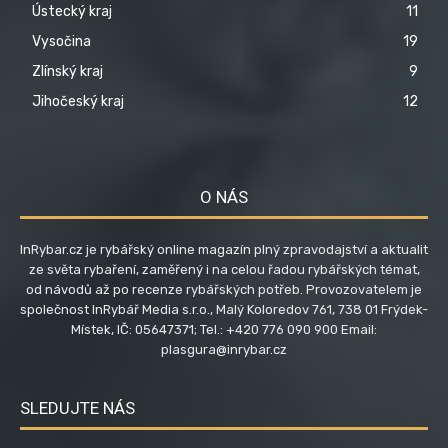
Ústecký kraj
11
Vysočina
19
Zlínský kraj
9
Jihočeský kraj
12
O NÁS
InRybar.cz je rybářský online magazín plný zpravodajství a aktualit
ze světa rybaření, zaměřený i na celou řadou rybářských témat,
od návodů až po recenze rybářských potřeb. Provozovatelem je
společnost InRybář Media s.r.o., Malý Koloredov 761, 738 01 Frýdek-
Místek, IČ: 05647371; Tel.: +420 776 090 900 Email:
plasgura@inrybar.cz
SLEDUJTE NÁS