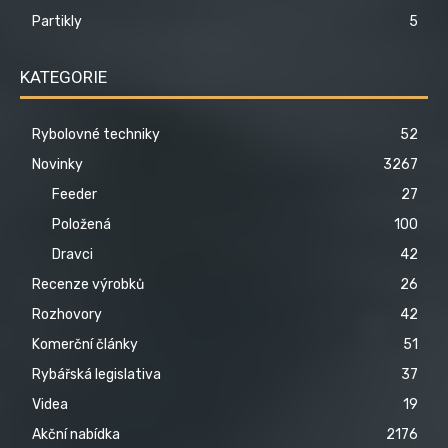
Partikly
5
KATEGORIE
Rybolovné techniky
52
Novinky
3267
Feeder
27
Položená
100
Dravci
42
Recenze výrobků
26
Rozhovory
42
Komerční články
51
Rybářská legislativa
37
Videa
19
Akční nabídka
2176