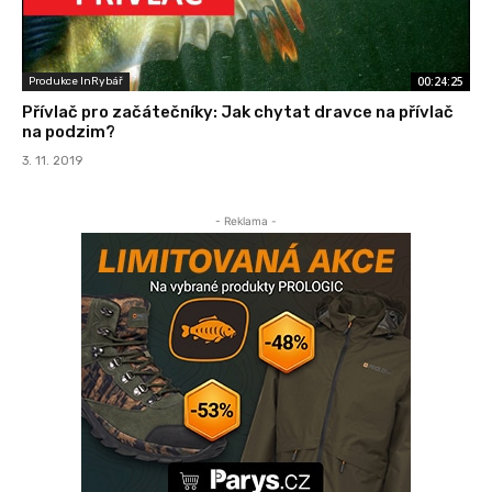
00:24:25
Produkce InRybář
Přívlač pro začátečníky: Jak chytat dravce na přívlač
na podzim?
3. 11. 2019
- Reklama -