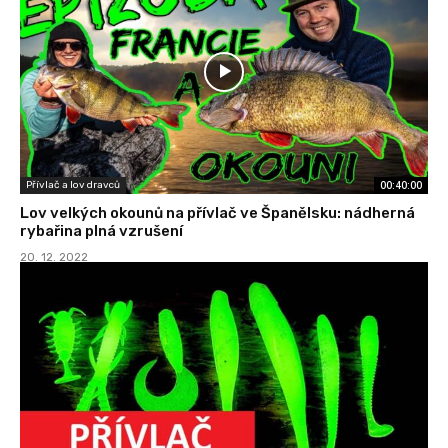
00:40:00
Přívlač a lov dravců
Lov velkých okounů na přívlač ve Španělsku: nádherná
rybařina plná vzrušení
20. 12. 2022