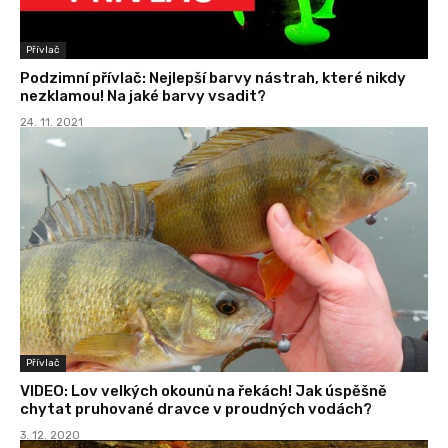
Přívlač
Podzimní přívlač: Nejlepší barvy nástrah, které nikdy
nezklamou! Na jaké barvy vsadit?
24. 11. 2021
Přívlač
VIDEO: Lov velkých okounů na řekách! Jak úspěšně
chytat pruhované dravce v proudných vodách?
3. 12. 2020