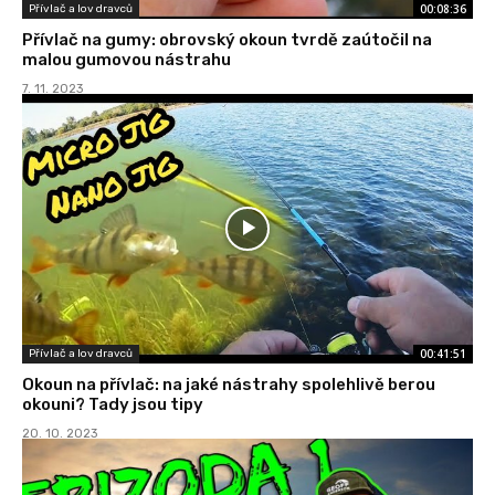
00:08:36
Přívlač a lov dravců
Přívlač na gumy: obrovský okoun tvrdě zaútočil na
malou gumovou nástrahu
7. 11. 2023
00:41:51
Přívlač a lov dravců
Okoun na přívlač: na jaké nástrahy spolehlivě berou
okouni? Tady jsou tipy
20. 10. 2023