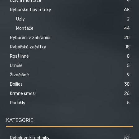
Uzly a montáže
4
Rybářské tipy a triky
68
Uzly
2
Montáže
44
Rybaření v zahraničí
20
Rybářské začátky
18
Rostlinné
8
Umělé
5
Živočišné
9
Boilies
38
Krmné směsi
26
Partikly
5
KATEGORIE
Rybolovné techniky
52