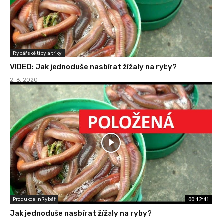
Rybářské tipy a triky
VIDEO: Jak jednoduše nasbírat žížaly na ryby?
2. 6. 2020
00:12:41
Produkce InRybář
Jak jednoduše nasbírat žížaly na ryby?