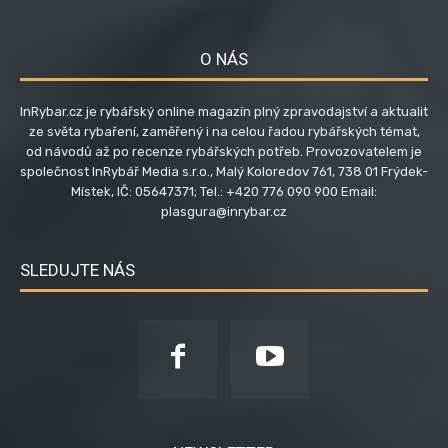
O NÁS
InRybar.cz je rybářský online magazín plný zpravodajství a aktualit
ze světa rybaření, zaměřený i na celou řadou rybářských témat,
od návodů až po recenze rybářských potřeb. Provozovatelem je
společnost InRybář Media s.r.o., Malý Koloredov 761, 738 01 Frýdek-
Místek, IČ: 05647371; Tel.: +420 776 090 900 Email:
plasgura@inrybar.cz
SLEDUJTE NÁS