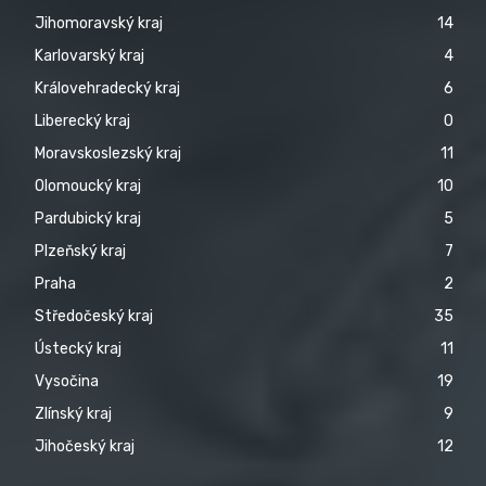
Jihomoravský kraj
14
Karlovarský kraj
4
Královehradecký kraj
6
Liberecký kraj
0
Moravskoslezský kraj
11
Olomoucký kraj
10
Pardubický kraj
5
Plzeňský kraj
7
Praha
2
Středočeský kraj
35
Ústecký kraj
11
Vysočina
19
Zlínský kraj
9
Jihočeský kraj
12