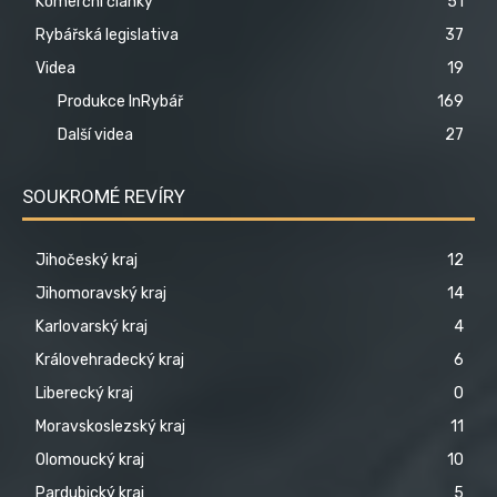
Komerční články
51
Rybářská legislativa
37
Videa
19
Produkce InRybář
169
Další videa
27
SOUKROMÉ REVÍRY
Jihočeský kraj
12
Jihomoravský kraj
14
Karlovarský kraj
4
Královehradecký kraj
6
Liberecký kraj
0
Moravskoslezský kraj
11
Olomoucký kraj
10
Pardubický kraj
5