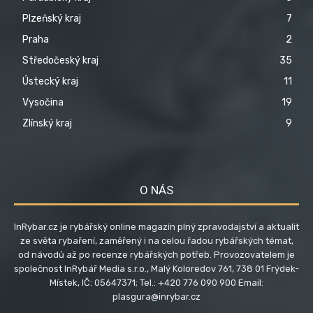
Plzeňský kraj
7
Praha
2
Středočeský kraj
35
Ústecký kraj
11
Vysočina
19
Zlínský kraj
9
O NÁS
InRybar.cz je rybářský online magazín plný zpravodajství a aktualit
ze světa rybaření, zaměřený i na celou řadou rybářských témat,
od návodů až po recenze rybářských potřeb. Provozovatelem je
společnost InRybář Media s.r.o., Malý Koloredov 761, 738 01 Frýdek-
Místek, IČ: 05647371; Tel.: +420 776 090 900 Email:
plasgura@inrybar.cz