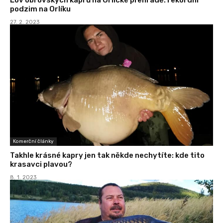
podzim na Orlíku
27. 2. 2023
Komerční články
Takhle krásné kapry jen tak někde nechytíte: kde tito
krasavci plavou?
8. 1. 2023