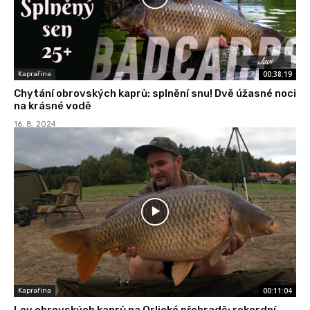
00:38:19
Kaprařina
Chytání obrovských kaprů: splnění snu! Dvě úžasné noci
na krásné vodě
16. 8. 2024
00:11:04
Kaprařina
Lov obrovských kaprů na Orlické přehradě: rekordní