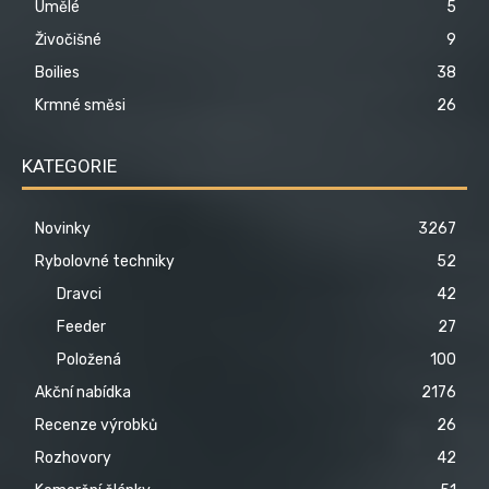
Umělé
5
Živočišné
9
Boilies
38
Krmné směsi
26
KATEGORIE
Novinky
3267
Rybolovné techniky
52
Dravci
42
Feeder
27
Položená
100
Akční nabídka
2176
Recenze výrobků
26
Rozhovory
42