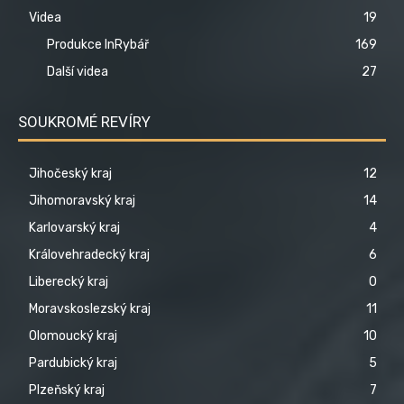
Videa
19
Produkce InRybář
169
Další videa
27
SOUKROMÉ REVÍRY
Jihočeský kraj
12
Jihomoravský kraj
14
Karlovarský kraj
4
Královehradecký kraj
6
Liberecký kraj
0
Moravskoslezský kraj
11
Olomoucký kraj
10
Pardubický kraj
5
Plzeňský kraj
7