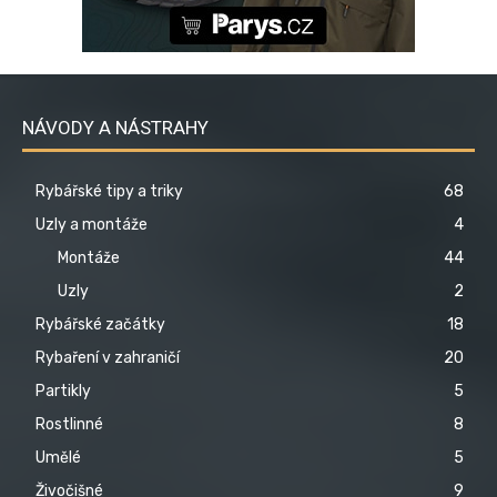
NÁVODY A NÁSTRAHY
Rybářské tipy a triky
68
Uzly a montáže
4
Montáže
44
Uzly
2
Rybářské začátky
18
Rybaření v zahraničí
20
Partikly
5
Rostlinné
8
Umělé
5
Živočišné
9