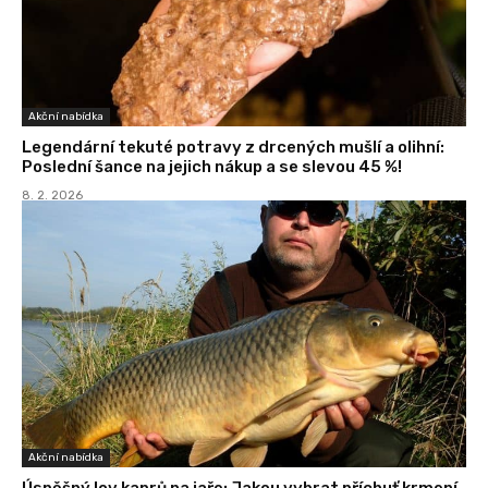
Akční nabídka
Legendární tekuté potravy z drcených mušlí a olihní:
Poslední šance na jejich nákup a se slevou 45 %!
8. 2. 2026
Akční nabídka
Úspěšný lov kaprů na jaře: Jakou vybrat příchuť krmení