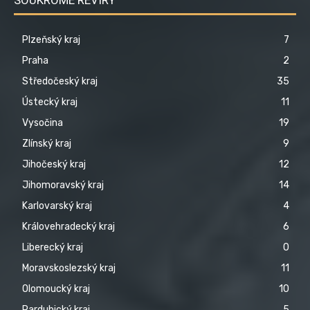
Plzeňský kraj
7
Praha
2
Středočeský kraj
35
Ústecký kraj
11
Vysočina
19
Zlínský kraj
9
Jihočeský kraj
12
Jihomoravský kraj
14
Karlovarský kraj
4
Královehradecký kraj
6
Liberecký kraj
0
Moravskoslezský kraj
11
Olomoucký kraj
10
Pardubický kraj
5