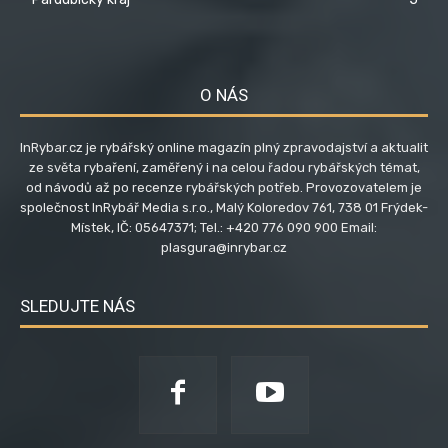
O NÁS
InRybar.cz je rybářský online magazín plný zpravodajství a aktualit
ze světa rybaření, zaměřený i na celou řadou rybářských témat,
od návodů až po recenze rybářských potřeb. Provozovatelem je
společnost InRybář Media s.r.o., Malý Koloredov 761, 738 01 Frýdek-
Místek, IČ: 05647371; Tel.: +420 776 090 900 Email:
plasgura@inrybar.cz
SLEDUJTE NÁS