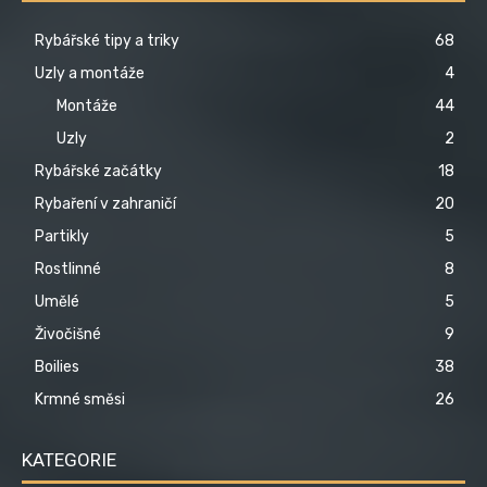
Rybářské tipy a triky
68
Uzly a montáže
4
Montáže
44
Uzly
2
Rybářské začátky
18
Rybaření v zahraničí
20
Partikly
5
Rostlinné
8
Umělé
5
Živočišné
9
Boilies
38
Krmné směsi
26
KATEGORIE