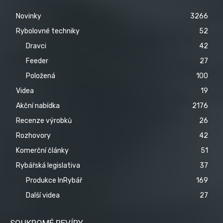
Novinky
3266
Rybolovné techniky
52
Dravci
42
Feeder
27
Položená
100
Videa
19
Akční nabídka
2176
Recenze výrobků
26
Rozhovory
42
Komerční články
51
Rybářská legislativa
37
Produkce InRybář
169
Další videa
27
SOUKROMÉ REVÍRY