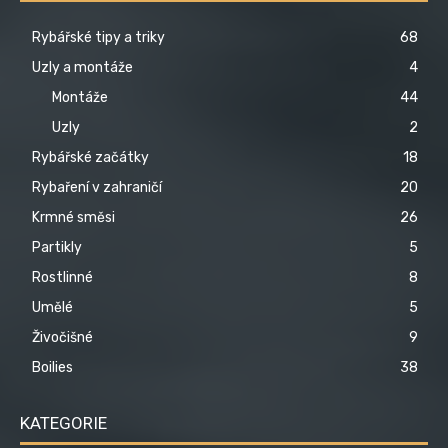
Rybářské tipy a triky
68
Uzly a montáže
4
Montáže
44
Uzly
2
Rybářské začátky
18
Rybaření v zahraničí
20
Krmné směsi
26
Partikly
5
Rostlinné
8
Umělé
5
Živočišné
9
Boilies
38
KATEGORIE