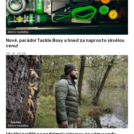
Akční nabídka
Nové, parádní Tackle Boxy a hned za naprosto skvělou
cenu!
18. 12. 2024
Akční nabídka
Ideální parťák na podzimní výpravy: co vám u vody