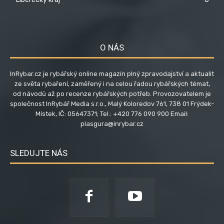
O NÁS
InRybar.cz je rybářský online magazín plný zpravodajství a aktualit
ze světa rybaření, zaměřený i na celou řadou rybářských témat,
od návodů až po recenze rybářských potřeb. Provozovatelem je
společnost InRybář Media s.r.o., Malý Koloredov 761, 738 01 Frýdek-
Místek, IČ: 05647371; Tel.: +420 776 090 900 Email:
plasgura@inrybar.cz
SLEDUJTE NÁS