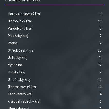
Moravskoslezský kraj
11
Olomoucký kraj
10
Pardubický kraj
5
Plzeňský kraj
7
Praha
2
Středočeský kraj
35
Ústecký kraj
11
Vysočina
19
Zlínský kraj
9
Jihočeský kraj
12
Jihomoravský kraj
14
Karlovarský kraj
4
Královehradecký kraj
6
Liberecký kraj
0