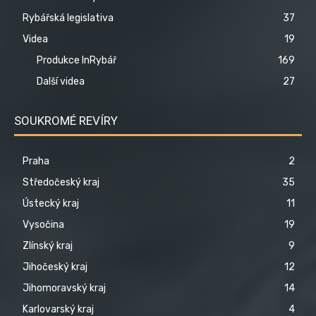
Rybářská legislativa
37
Videa
19
Produkce InRybář
169
Další videa
27
SOUKROMÉ REVÍRY
Praha
2
Středočeský kraj
35
Ústecký kraj
11
Vysočina
19
Zlínský kraj
9
Jihočeský kraj
12
Jihomoravský kraj
14
Karlovarský kraj
4