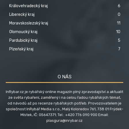
Královehradecký kraj
6
Liberecký kraj
0
Moravskoslezský kraj
11
Olomoucký kraj
10
Pardubický kraj
5
Plzeňský kraj
7
O NÁS
InRybar.cz je rybářský online magazín plný zpravodajství a aktualit
ze světa rybaření, zaměřený i na celou řadou rybářských témat,
od návodů až po recenze rybářských potřeb. Provozovatelem je
společnost InRybář Media s.r.o., Malý Koloredov 761, 738 01 Frýdek-
Místek, IČ: 05647371; Tel.: +420 776 090 900 Email:
plasgura@inrybar.cz