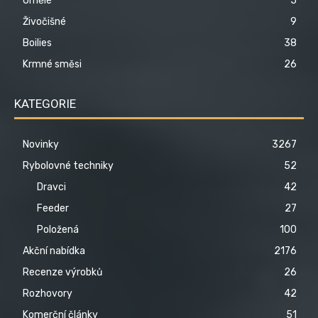
Umělé
5
Živočišné
9
Boilies
38
Krmné směsi
26
KATEGORIE
Novinky
3267
Rybolovné techniky
52
Dravci
42
Feeder
27
Položená
100
Akční nabídka
2176
Recenze výrobků
26
Rozhovory
42
Komerční články
51