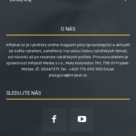
O NÁS
InRybar.cz je rybářský online magazín plný zpravodajství a aktualit
ze světa rybaření, zaměřený i na celou řadou rybářských témat,
od návodů až po recenze rybářských potřeb. Provozovatelem je
společnost InRybář Media s.r.o., Malý Koloredov 761, 738 01 Frýdek-
Místek, IČ: 05647371; Tel.: +420 776 090 900 Email:
plasgura@inrybar.cz
SLEDUJTE NÁS