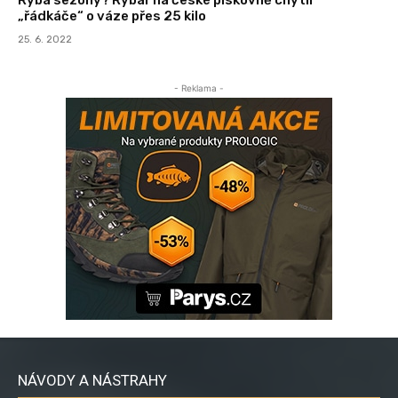
„řádkáče“ o váze přes 25 kilo
25. 6. 2022
- Reklama -
NÁVODY A NÁSTRAHY