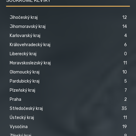
Jihočeský kraj
12
Jihomoravský kraj
14
Karlovarský kraj
4
Královehradecký kraj
6
Liberecký kraj
0
Moravskoslezský kraj
11
Olomoucký kraj
10
Pardubický kraj
5
Plzeňský kraj
7
Praha
2
Středočeský kraj
35
Ústecký kraj
11
Vysočina
19
Zlínský kraj
9