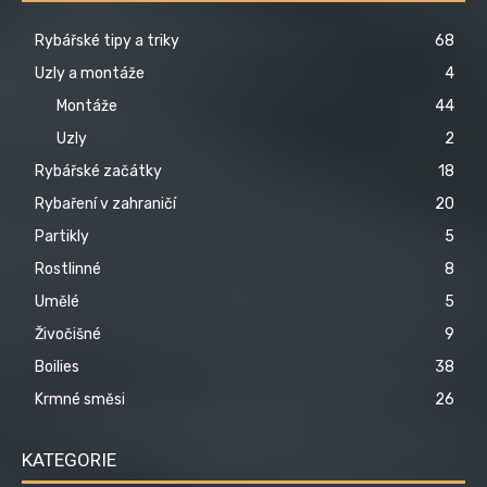
Rybářské tipy a triky
68
Uzly a montáže
4
Montáže
44
Uzly
2
Rybářské začátky
18
Rybaření v zahraničí
20
Partikly
5
Rostlinné
8
Umělé
5
Živočišné
9
Boilies
38
Krmné směsi
26
KATEGORIE