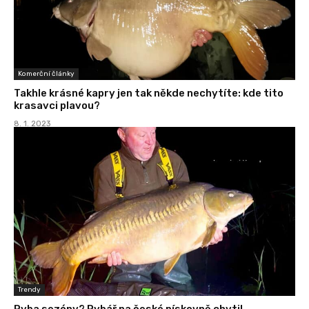
Komerční články
Takhle krásné kapry jen tak někde nechytíte: kde tito
krasavci plavou?
8. 1. 2023
Trendy
Ryba sezóny? Rybář na české pískovně chytil