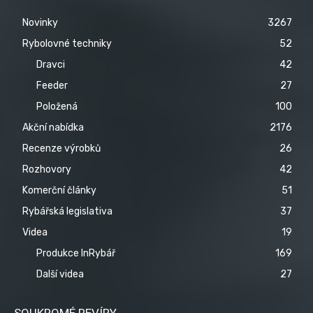
Novinky
3267
Rybolovné techniky
52
Dravci
42
Feeder
27
Položená
100
Akční nabídka
2176
Recenze výrobků
26
Rozhovory
42
Komerční články
51
Rybářská legislativa
37
Videa
19
Produkce InRybář
169
Další videa
27
SOUKROMÉ REVÍRY