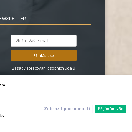
EWSLETTER
Přihlásit se
Zásady zpracování osobních údajů
bem.
Zobrazit podrobnosti
Přijímám vše
ický kodex
Redakce
tko
rská práva. Redakce InRybar.cz.