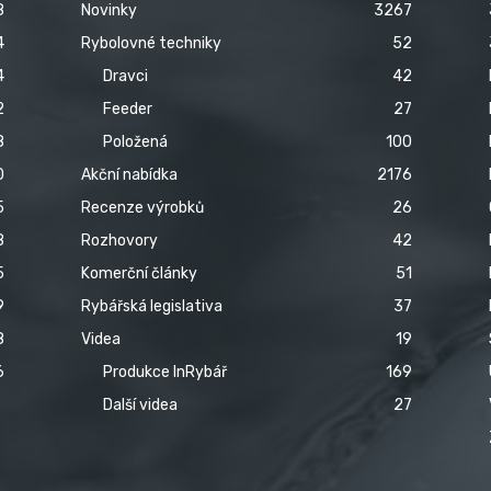
8
Novinky
3267
4
Rybolovné techniky
52
4
Dravci
42
2
Feeder
27
8
Položená
100
0
Akční nabídka
2176
5
Recenze výrobků
26
8
Rozhovory
42
5
Komerční články
51
9
Rybářská legislativa
37
8
Videa
19
6
Produkce InRybář
169
Další videa
27