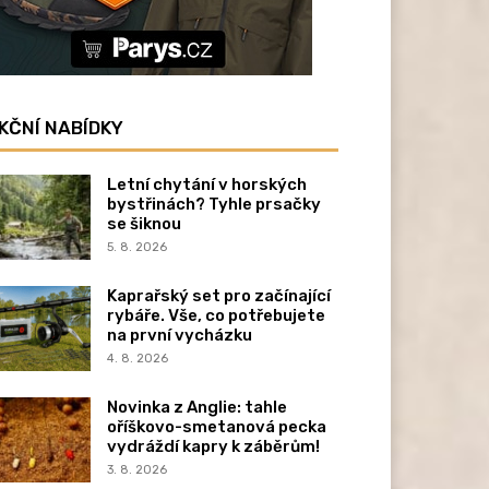
KČNÍ NABÍDKY
Letní chytání v horských
bystřinách? Tyhle prsačky
se šiknou
5. 8. 2026
Kaprařský set pro začínající
rybáře. Vše, co potřebujete
na první vycházku
4. 8. 2026
Novinka z Anglie: tahle
oříškovo-smetanová pecka
vydráždí kapry k záběrům!
3. 8. 2026