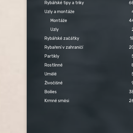
Rybářské tipy a triky
6
Uzly a montáže
Montáže
4
Uzly
Rybářské začátky
1
Rybaření v zahraničí
2
Partikly
Rostlinné
Umělé
Živočišné
Boilies
3
Krmné směsi
2