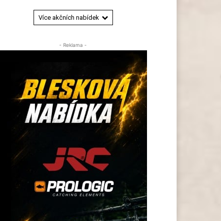
Více akčních nabídek
- Reklama -