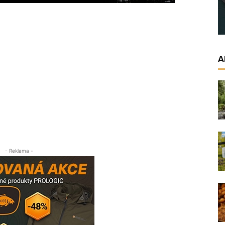
A
- Reklama -