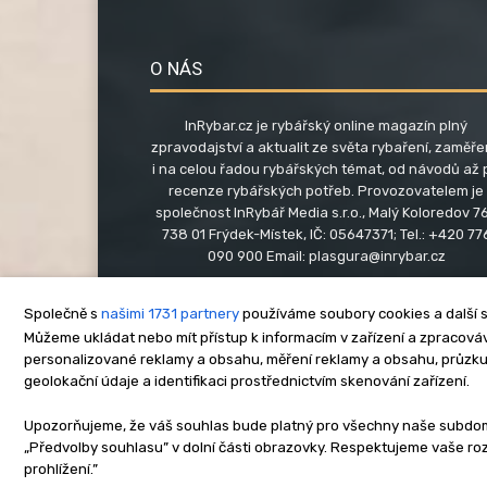
O NÁS
InRybar.cz je rybářský online magazín plný
zpravodajství a aktualit ze světa rybaření, zaměř
i na celou řadou rybářských témat, od návodů až 
recenze rybářských potřeb. Provozovatelem je
společnost InRybář Media s.r.o., Malý Koloredov 76
738 01 Frýdek-Místek, IČ: 05647371; Tel.: +420 77
090 900 Email:
plasgura@inrybar.cz
Společně s
našimi 1731 partnery
používáme soubory cookies a další s
Můžeme ukládat nebo mít přístup k informacím v zařízení a zpracováva
personalizované reklamy a obsahu, měření reklamy a obsahu, průzk
geolokační údaje a identifikaci prostřednictvím skenování zařízení.
O nás
Kontakt
Re
Upozorňujeme, že váš souhlas bude platný pro všechny naše subdomén
„Předvolby souhlasu” v dolní části obrazovky. Respektujeme vaše r
Copyright © www.inrybar.cz 201
prohlížení.”