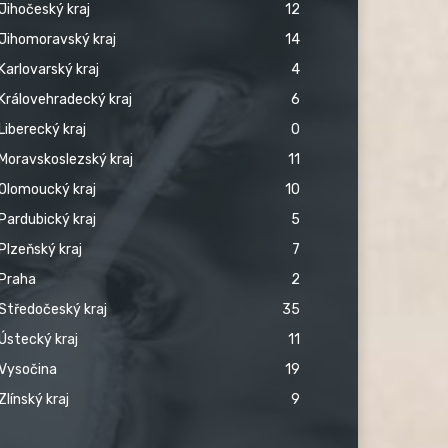
Jihočeský kraj
12
Jihomoravský kraj
14
Karlovarský kraj
4
Královehradecký kraj
6
Liberecký kraj
0
Moravskoslezský kraj
11
Olomoucký kraj
10
Pardubický kraj
5
Plzeňský kraj
7
Praha
2
Středočeský kraj
35
Ústecký kraj
11
Vysočina
19
Zlínský kraj
9