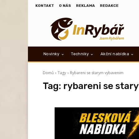
KONTAKT
O NÁS
REKLAMA
REDAKCE
Novinky
Techniky
Akční nabídka
Domů
Tagy
Rybareni se starym vybavenim
Tag:
rybareni se sta