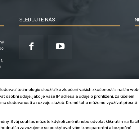
SLEDUJTE NÁS
N
ený
po
1,
6
ledovací technologie sloužící ke zlepšení vašich zkušeností s naším we
t osobní údaje, jako je vaše IP adresa a údaje o prohlížení, za účelem
umu sledovanosti a rozvoje služeb. Kromě toho můžeme využívat přesné
klama
Zásady soukromí
Privacy policy
Cookies
Et
y. Svůj souhlas můžete kdykoli změnit nebo odvolat kliknutím na tlačí
ozhodnutí a zavazujeme se poskytovat vám transparentní a bezpečné
3 - 2026 | Na veškerý materiál, který je zde uveřejněný, se vztahují auto