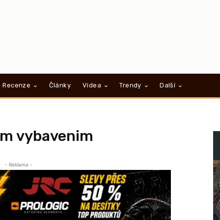
Recenze
Články
Videa
Trendy
Další
rym vybavenim
- Reklama -