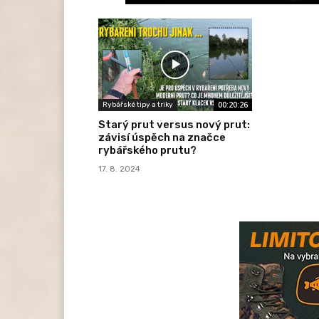
00:20:26
Rybářské tipy a triky
Starý prut versus nový prut:
závisí úspěch na značce
rybářského prutu?
17. 8. 2024