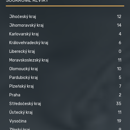
Jihočeský kraj
12
Jihomoravský kraj
14
Karlovarský kraj
4
Královehradecký kraj
6
Liberecký kraj
0
Moravskoslezský kraj
11
Olomoucký kraj
10
Pardubický kraj
5
Plzeňský kraj
7
Praha
2
Středočeský kraj
35
Ústecký kraj
11
Vysočina
19
Zlínský kraj
9