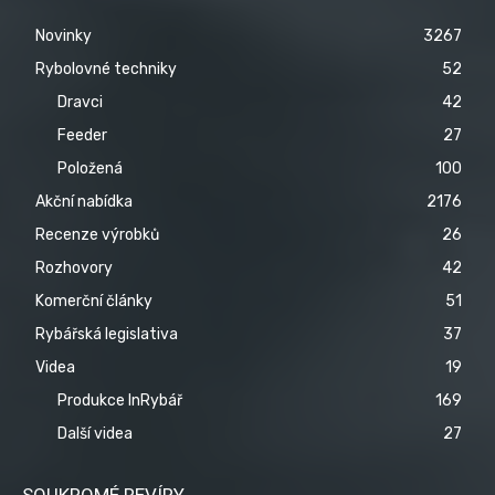
Novinky
3267
Rybolovné techniky
52
Dravci
42
Feeder
27
Položená
100
Akční nabídka
2176
Recenze výrobků
26
Rozhovory
42
Komerční články
51
Rybářská legislativa
37
Videa
19
Produkce InRybář
169
Další videa
27
SOUKROMÉ REVÍRY