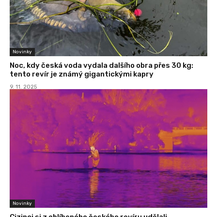
Novinky
Noc, kdy česká voda vydala dalšího obra přes 30 kg:
tento revír je známý gigantickými kapry
9. 11. 2025
Novinky
Cizinci si z oblíbeného českého revíru udělali