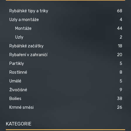
Rybářské tipy a triky
68
Uzly a montáže
4
Montáže
44
Uzly
2
Rybářské začátky
18
Rybaření v zahraničí
20
Partikly
5
Rostlinné
8
Umělé
5
Živočišné
9
Boilies
38
Krmné směsi
26
KATEGORIE