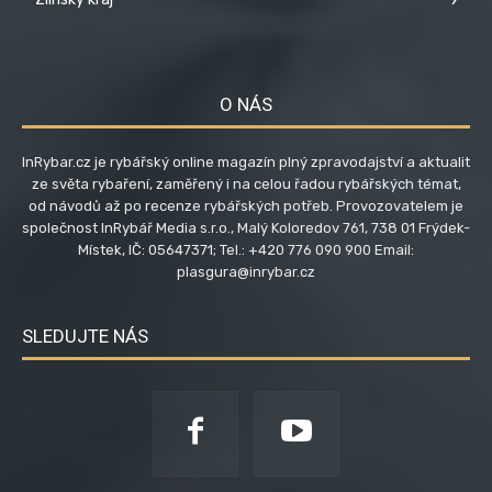
O NÁS
InRybar.cz je rybářský online magazín plný zpravodajství a aktualit
ze světa rybaření, zaměřený i na celou řadou rybářských témat,
od návodů až po recenze rybářských potřeb. Provozovatelem je
společnost InRybář Media s.r.o., Malý Koloredov 761, 738 01 Frýdek-
Místek, IČ: 05647371; Tel.: +420 776 090 900 Email:
plasgura@inrybar.cz
SLEDUJTE NÁS