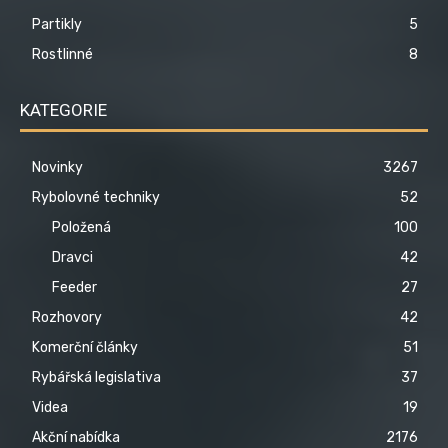
Partikly
5
Rostlinné
8
KATEGORIE
Novinky
3267
Rybolovné techniky
52
Položená
100
Dravci
42
Feeder
27
Rozhovory
42
Komerční články
51
Rybářská legislativa
37
Videa
19
Akční nabídka
2176