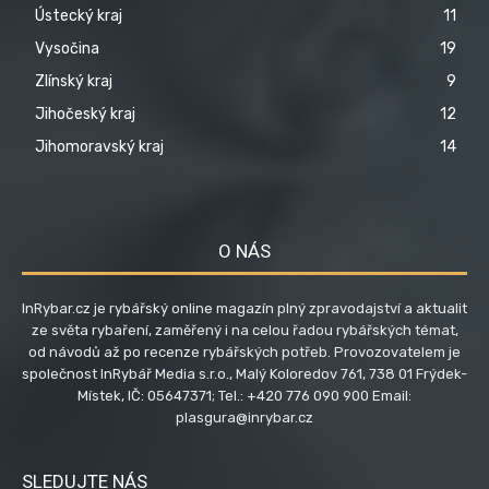
Ústecký kraj
11
Vysočina
19
Zlínský kraj
9
Jihočeský kraj
12
Jihomoravský kraj
14
O NÁS
InRybar.cz je rybářský online magazín plný zpravodajství a aktualit
ze světa rybaření, zaměřený i na celou řadou rybářských témat,
od návodů až po recenze rybářských potřeb. Provozovatelem je
společnost InRybář Media s.r.o., Malý Koloredov 761, 738 01 Frýdek-
Místek, IČ: 05647371; Tel.: +420 776 090 900 Email:
plasgura@inrybar.cz
SLEDUJTE NÁS