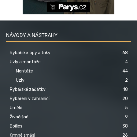
NÁVODY A NÁSTRAHY
Rybářské tipy a triky
68
Uzly a montáže
4
Montáže
44
Uzly
2
Rybářské začátky
18
Rybaření v zahraničí
20
Umělé
5
Živočišné
9
Boilies
38
Krmné směsi
26