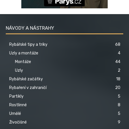
NÁVODY A NÁSTRAHY
Rybářské tipy a triky
68
Uzly a montáže
4
Montáže
44
Uzly
2
Rybářské začátky
18
Rybaření v zahraničí
20
Partikly
5
Rostlinné
8
Umělé
5
Živočišné
9