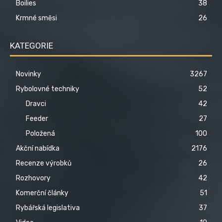
Boilies
38
Krmné směsi
26
KATEGORIE
Novinky
3267
Rybolovné techniky
52
Dravci
42
Feeder
27
Položená
100
Akční nabídka
2176
Recenze výrobků
26
Rozhovory
42
Komerční články
51
Rybářská legislativa
37