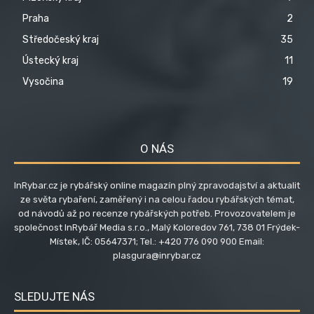
Praha
2
Středočeský kraj
35
Ústecký kraj
11
Vysočina
19
O NÁS
InRybar.cz je rybářský online magazín plný zpravodajství a aktualit
ze světa rybaření, zaměřený i na celou řadou rybářských témat,
od návodů až po recenze rybářských potřeb. Provozovatelem je
společnost InRybář Media s.r.o., Malý Koloredov 761, 738 01 Frýdek-
Místek, IČ: 05647371; Tel.: +420 776 090 900 Email:
plasgura@inrybar.cz
SLEDUJTE NÁS