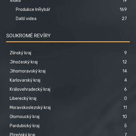
Videa
19
Produkce InRybář
169
Další videa
27
SOUKROMÉ REVÍRY
Zlínský kraj
9
Jihočeský kraj
12
Jihomoravský kraj
14
Karlovarský kraj
4
Královehradecký kraj
6
Liberecký kraj
0
Moravskoslezský kraj
11
Olomoucký kraj
10
Pardubický kraj
5
Plzeňský kraj
7