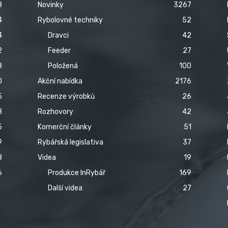
8
Novinky
3267
4
Rybolovné techniky
52
4
Dravci
42
2
Feeder
27
8
Položená
100
0
Akční nabídka
2176
5
Recenze výrobků
26
8
Rozhovory
42
5
Komerční články
51
9
Rybářská legislativa
37
8
Videa
19
6
Produkce InRybář
169
Další videa
27