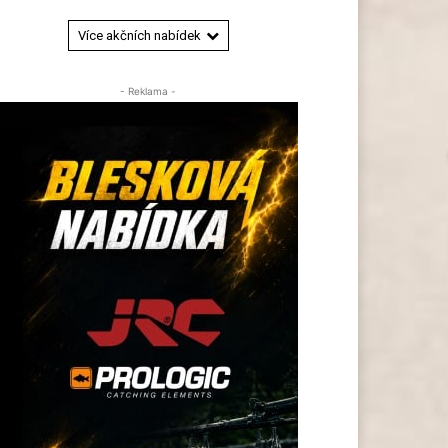
Více akčních nabídek
- Reklama -