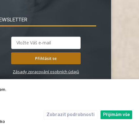
EWSLETTER
Přihlásit se
Zásady zpracování osobních údajů
bem.
Zobrazit podrobnosti
Přijímám vše
ický kodex
Redakce
tko
rská práva. Redakce InRybar.cz.