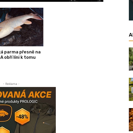
A
ká parma přesně na
A obří líni k tomu
- Reklama -