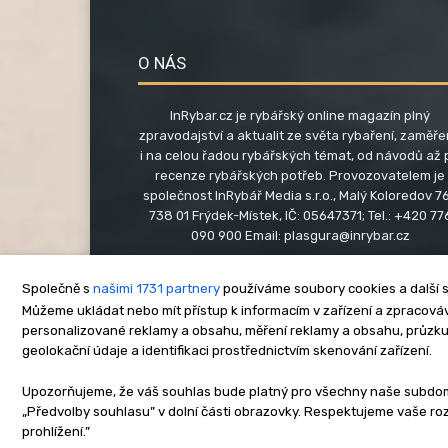
O NÁS
InRybar.cz je rybářský online magazín plný
zpravodajství a aktualit ze světa rybaření, zaměř
i na celou řadou rybářských témat, od návodů až 
recenze rybářských potřeb. Provozovatelem je
společnost InRybář Media s.r.o., Malý Koloredov 76
738 01 Frýdek-Místek, IČ: 05647371; Tel.: +420 77
090 900 Email:
plasgura@inrybar.cz
Společně s
našimi 1731 partnery
používáme soubory cookies a další s
Můžeme ukládat nebo mít přístup k informacím v zařízení a zpracováva
personalizované reklamy a obsahu, měření reklamy a obsahu, průzk
geolokační údaje a identifikaci prostřednictvím skenování zařízení.
O nás
Kontakt
Re
Upozorňujeme, že váš souhlas bude platný pro všechny naše subdomén
„Předvolby souhlasu” v dolní části obrazovky. Respektujeme vaše r
Copyright © www.inrybar.cz 201
prohlížení.”