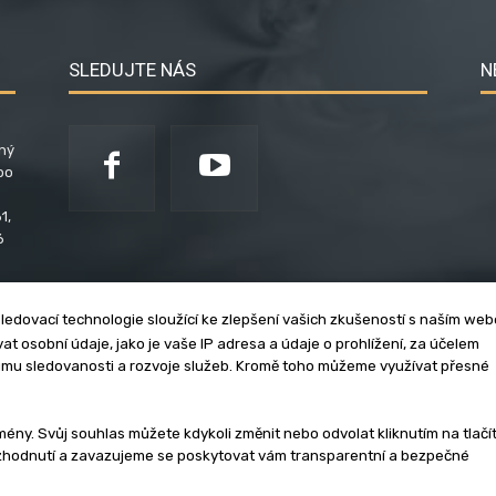
SLEDUJTE NÁS
N
ený
po
1,
6
ledovací technologie sloužící ke zlepšení vašich zkušeností s naším we
t osobní údaje, jako je vaše IP adresa a údaje o prohlížení, za účelem
umu sledovanosti a rozvoje služeb. Kromě toho můžeme využívat přesné
klama
Zásady soukromí
Privacy policy
Cookies
Et
y. Svůj souhlas můžete kdykoli změnit nebo odvolat kliknutím na tlačí
ozhodnutí a zavazujeme se poskytovat vám transparentní a bezpečné
3 - 2026 | Na veškerý materiál, který je zde uveřejněný, se vztahují auto