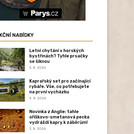
KČNÍ NABÍDKY
Letní chytání v horských
bystřinách? Tyhle prsačky
se šiknou
5. 8. 2026
Kaprařský set pro začínající
rybáře. Vše, co potřebujete
na první vycházku
4. 8. 2026
Novinka z Anglie: tahle
oříškovo-smetanová pecka
vydráždí kapry k záběrům!
3. 8. 2026