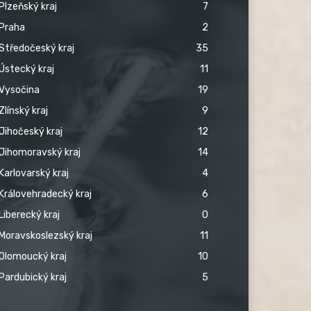
Plzeňský kraj
7
Praha
2
Středočeský kraj
35
Ústecký kraj
11
Vysočina
19
Zlínský kraj
9
Jihočeský kraj
12
Jihomoravský kraj
14
Karlovarský kraj
4
Královehradecký kraj
6
Liberecký kraj
0
Moravskoslezský kraj
11
Olomoucký kraj
10
Pardubický kraj
5