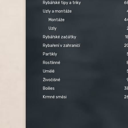
Rybářské tipy a triky
6
Uzly a montáže
Montáže
4
Uzly
Rybářské začátky
1
Rybaření v zahraničí
2
Partikly
Rostlinné
Umělé
Živočišné
Boilies
3
Krmné směsi
2