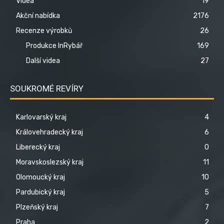
Videa
19
Akční nabídka
2176
Recenze výrobků
26
Produkce InRybář
169
Další videa
27
SOUKROMÉ REVÍRY
Karlovarský kraj
4
Královehradecký kraj
6
Liberecký kraj
0
Moravskoslezský kraj
11
Olomoucký kraj
10
Pardubický kraj
5
Plzeňský kraj
7
Praha
2