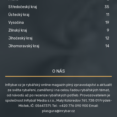
Středočeský kraj
35
Ústecký kraj
11
Vysočina
19
Zlínský kraj
9
Jihočeský kraj
12
Jihomoravský kraj
14
O NÁS
InRybar.cz je rybářský online magazín plný zpravodajství a aktualit
ze světa rybaření, zaměřený i na celou řadou rybářských témat,
od návodů až po recenze rybářských potřeb. Provozovatelem je
společnost InRybář Media s.r.o., Malý Koloredov 761, 738 01 Frýdek-
Místek, IČ: 05647371; Tel.: +420 776 090 900 Email:
plasgura@inrybar.cz