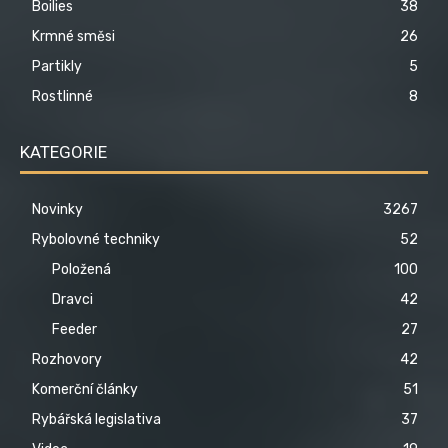
Boilies
38
Krmné směsi
26
Partikly
5
Rostlinné
8
KATEGORIE
Novinky
3267
Rybolovné techniky
52
Položená
100
Dravci
42
Feeder
27
Rozhovory
42
Komerční články
51
Rybářská legislativa
37