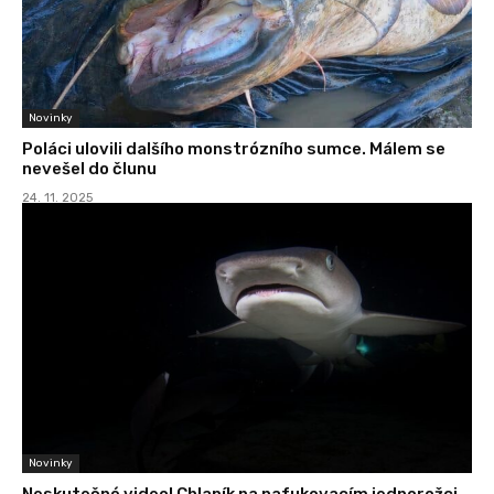
Novinky
Poláci ulovili dalšího monstrózního sumce. Málem se
nevešel do člunu
24. 11. 2025
Novinky
Neskutečné video! Chlapík na nafukovacím jednorožci