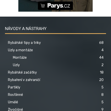
NÁVODY A NÁSTRAHY
Rybářské tipy a triky
68
Uzly a montáže
4
Montáže
44
Uzly
2
Rybářské začátky
18
Rybaření v zahraničí
20
Partikly
5
Rostlinné
8
Umělé
5
Živočišné
9