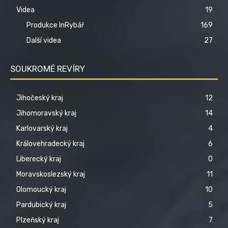
Videa
19
Produkce InRybář
169
Další videa
27
SOUKROMÉ REVÍRY
Jihočeský kraj
12
Jihomoravský kraj
14
Karlovarský kraj
4
Královehradecký kraj
6
Liberecký kraj
0
Moravskoslezský kraj
11
Olomoucký kraj
10
Pardubický kraj
5
Plzeňský kraj
7