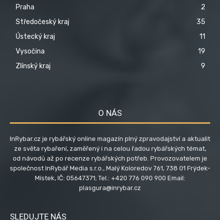
Praha
2
Středočeský kraj
35
Ústecký kraj
11
Vysočina
19
Zlínský kraj
9
O NÁS
InRybar.cz je rybářský online magazín plný zpravodajství a aktualit
ze světa rybaření, zaměřený i na celou řadou rybářských témat,
od návodů až po recenze rybářských potřeb. Provozovatelem je
společnost InRybář Media s.r.o., Malý Koloredov 761, 738 01 Frýdek-
Místek, IČ: 05647371; Tel.: +420 776 090 900 Email:
plasgura@inrybar.cz
SLEDUJTE NÁS