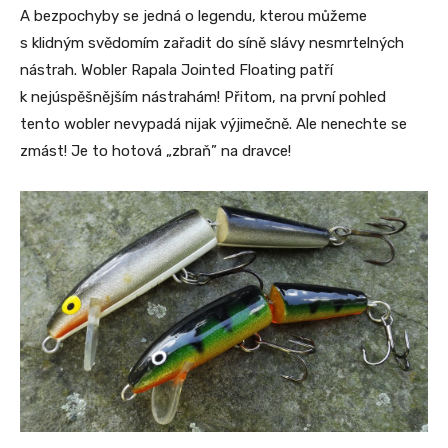
A bezpochyby se jedná o legendu, kterou můžeme
s klidným svědomím zařadit do síně slávy nesmrtelných
nástrah. Wobler Rapala Jointed Floating patří
k nejúspěšnějším nástrahám! Přitom, na první pohled
tento wobler nevypadá nijak výjimečně. Ale nenechte se
zmást! Je to hotová „zbraň” na dravce!