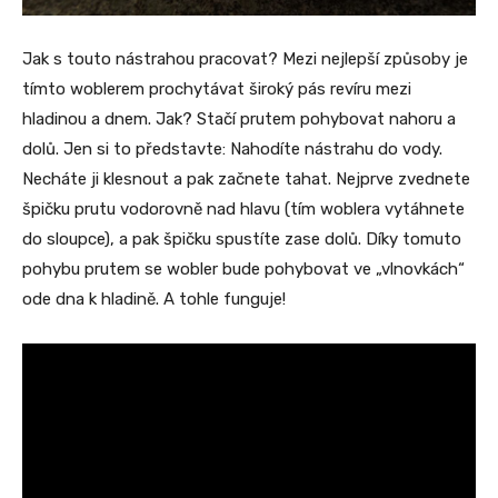
Jak s touto nástrahou pracovat? Mezi nejlepší způsoby je
tímto woblerem prochytávat široký pás revíru mezi
hladinou a dnem. Jak? Stačí prutem pohybovat nahoru a
dolů. Jen si to představte: Nahodíte nástrahu do vody.
Necháte ji klesnout a pak začnete tahat. Nejprve zvednete
špičku prutu vodorovně nad hlavu (tím woblera vytáhnete
do sloupce), a pak špičku spustíte zase dolů. Díky tomuto
pohybu prutem se wobler bude pohybovat ve „vlnovkách“
ode dna k hladině. A tohle funguje!