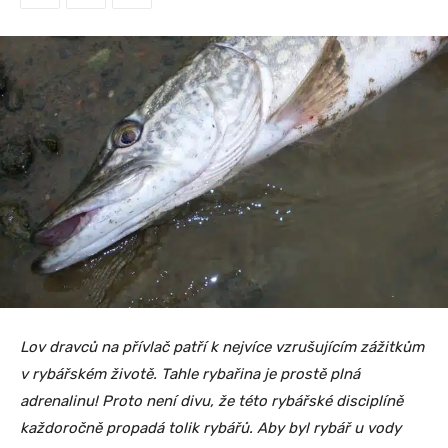
Lov dravců na přívlač patří k nejvíce vzrušujícím zážitkům
v rybářském životě. Tahle rybařina je prostě plná
adrenalinu! Proto není divu, že této rybářské disciplíně
každoročně propadá tolik rybářů. Aby byl rybář u vody