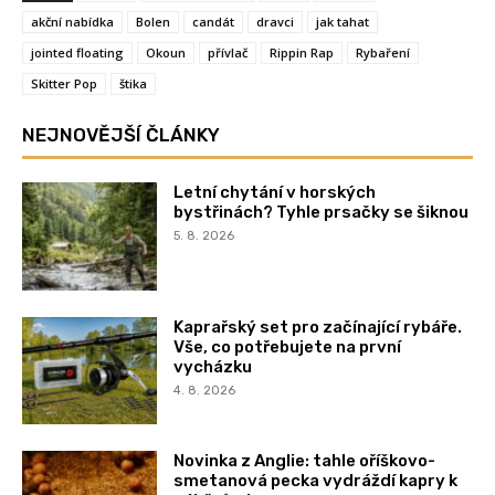
akční nabídka
Bolen
candát
dravci
jak tahat
jointed floating
Okoun
přívlač
Rippin Rap
Rybaření
Skitter Pop
štika
NEJNOVĚJŠÍ ČLÁNKY
Letní chytání v horských
bystřinách? Tyhle prsačky se šiknou
5. 8. 2026
Kaprařský set pro začínající rybáře.
Vše, co potřebujete na první
vycházku
4. 8. 2026
Novinka z Anglie: tahle oříškovo-
smetanová pecka vydráždí kapry k