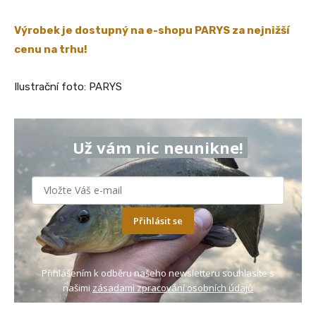
Výrobek je dostupný na e-shopu PARYS za nejnižší
cenu na trhu!
Ilustrační foto: PARYS
Už vám nic neunikne!
Přihlásit se
Přihlášením k odběru našeho newsletteru souhlasíte s
našimi
zásadami zpracování osobních údajů