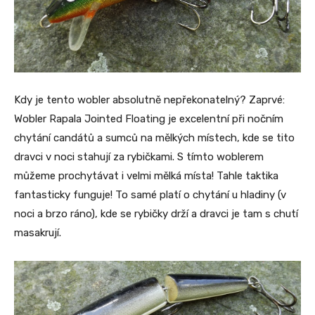
Kdy je tento wobler absolutně nepřekonatelný? Zaprvé:
Wobler Rapala Jointed Floating je excelentní při nočním
chytání candátů a sumců na mělkých místech, kde se tito
dravci v noci stahují za rybičkami. S tímto woblerem
můžeme prochytávat i velmi mělká místa! Tahle taktika
fantasticky funguje! To samé platí o chytání u hladiny (v
noci a brzo ráno), kde se rybičky drží a dravci je tam s chutí
masakrují.