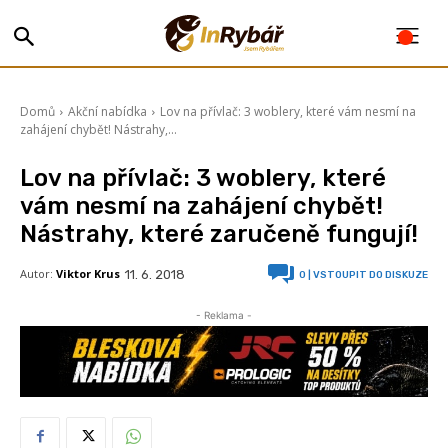
Domů
Akční nabídka
Lov na přívlač: 3 woblery, které vám nesmí na
zahájení chybět! Nástrahy,...
Lov na přívlač: 3 woblery, které
vám nesmí na zahájení chybět!
Nástrahy, které zaručeně fungují!
Autor:
Viktor Krus
11. 6. 2018
0
| VSTOUPIT DO DISKUZE
- Reklama -