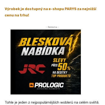
Výrobek je dostupný na e-shopu PARYS za nejnižší
cenu na trhu!
- Reklama -
Tohle je jeden z nejpopulárnějších woblerů na celém světě.