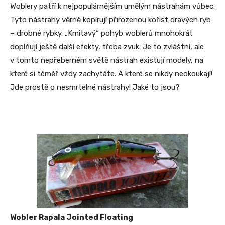
Woblery patří k nejpopulárnějším umělým nástrahám vůbec.
Tyto nástrahy věrně kopírují přirozenou kořist dravých ryb
– drobné rybky. „Kmitavý“ pohyb woblerů mnohokrát
doplňují ještě další efekty, třeba zvuk. Je to zvláštní, ale
v tomto nepřeberném světě nástrah existují modely, na
které si téměř vždy zachytáte. A které se nikdy neokoukají!
Jde prostě o nesmrtelné nástrahy! Jaké to jsou?
Wobler Rapala Jointed Floating