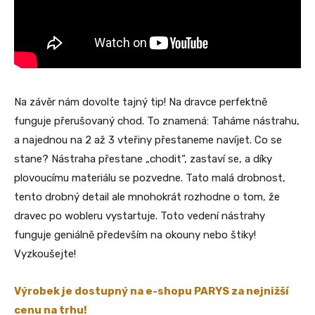
Na závěr nám dovolte tajný tip! Na dravce perfektně
funguje přerušovaný chod. To znamená: Taháme nástrahu,
a najednou na 2 až 3 vteřiny přestaneme navíjet. Co se
stane? Nástraha přestane „chodit“, zastaví se, a díky
plovoucímu materiálu se pozvedne. Tato malá drobnost,
tento drobný detail ale mnohokrát rozhodne o tom, že
dravec po wobleru vystartuje. Toto vedení nástrahy
funguje geniálně především na okouny nebo štiky!
Vyzkoušejte!
Výrobek je dostupný na e-shopu PARYS za nejnižší
cenu na trhu!