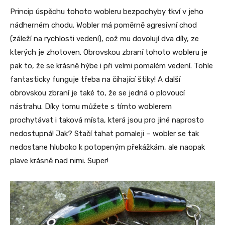
Princip úspěchu tohoto wobleru bezpochyby tkví v jeho
nádherném chodu. Wobler má poměrně agresivní chod
(záleží na rychlosti vedení), což mu dovolují dva díly, ze
kterých je zhotoven. Obrovskou zbraní tohoto wobleru je
pak to, že se krásně hýbe i při velmi pomalém vedení. Tohle
fantasticky funguje třeba na číhající štiky! A další
obrovskou zbraní je také to, že se jedná o plovoucí
nástrahu. Díky tomu můžete s tímto woblerem
prochytávat i taková místa, která jsou pro jiné naprosto
nedostupná! Jak? Stačí tahat pomaleji – wobler se tak
nedostane hluboko k potopeným překážkám, ale naopak
plave krásně nad nimi. Super!