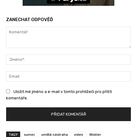
ZANECHAT ODPOVĚĎ
Komentář:
Jm
Ema
Uložit mé jméno a e-mail v tomto prohlížeči pro příští
komentáře.
TAGY
sumec
umělá nástraha
video
Wobler