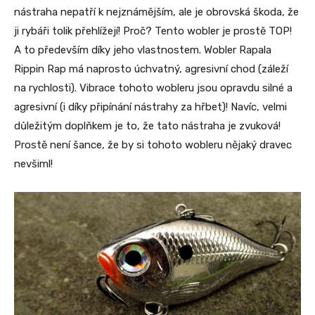
nástraha nepatří k nejznámějším, ale je obrovská škoda, že
ji rybáři tolik přehlížejí! Proč? Tento wobler je prostě TOP!
A to především díky jeho vlastnostem. Wobler Rapala
Rippin Rap má naprosto úchvatný, agresivní chod (záleží
na rychlosti). Vibrace tohoto wobleru jsou opravdu silné a
agresivní (i díky připínání nástrahy za hřbet)! Navíc, velmi
důležitým doplňkem je to, že tato nástraha je zvuková!
Prostě není šance, že by si tohoto wobleru nějaký dravec
nevšiml!