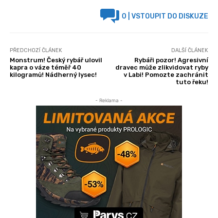
0
| VSTOUPIT DO DISKUZE
PŘEDCHOZÍ ČLÁNEK
DALŠÍ ČLÁNEK
Monstrum! Český rybář ulovil
Rybáři pozor! Agresivní
kapra o váze téměř 40
dravec může zlikvidovat ryby
kilogramů! Nádherný lysec!
v Labi! Pomozte zachránit
tuto řeku!
- Reklama -