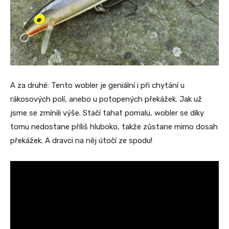
A za druhé: Tento wobler je geniální i při chytání u
rákosových polí, anebo u potopených překážek. Jak už
jsme se zmínili výše. Stačí tahat pomalu, wobler se díky
tomu nedostane příliš hluboko, takže zůstane mimo dosah
překážek. A dravci na něj útočí ze spodu!