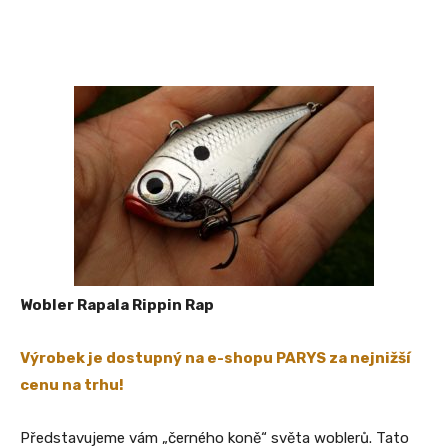
Wobler Rapala Rippin Rap
Výrobek je dostupný na e-shopu PARYS za nejnižší
cenu na trhu!
Představujeme vám „černého koně“ světa woblerů. Tato