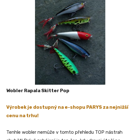
Wobler Rapala Skitter Pop
Výrobek je dostupný na e-shopu PARYS za nejnižší
cenu na trhu!
Tenhle wobler nemůže v tomto přehledu TOP nástrah