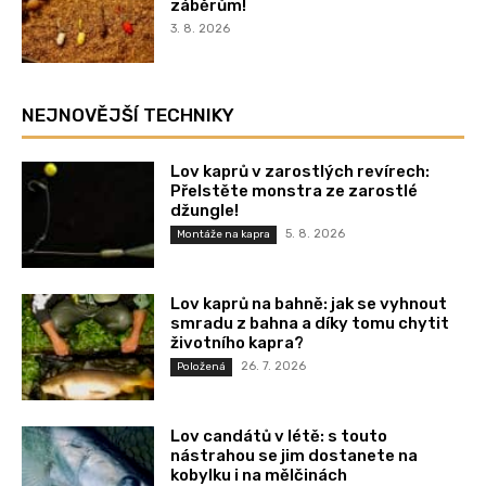
záběrům!
3. 8. 2026
NEJNOVĚJŠÍ TECHNIKY
Lov kaprů v zarostlých revírech:
Přelstěte monstra ze zarostlé
džungle!
5. 8. 2026
Montáže na kapra
Lov kaprů na bahně: jak se vyhnout
smradu z bahna a díky tomu chytit
životního kapra?
26. 7. 2026
Položená
Lov candátů v létě: s touto
nástrahou se jim dostanete na
kobylku i na mělčinách