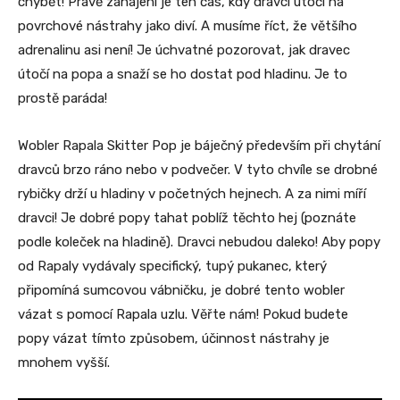
chybět! Právě zahájení je ten čas, kdy dravci útočí na
povrchové nástrahy jako diví. A musíme říct, že většího
adrenalinu asi není! Je úchvatné pozorovat, jak dravec
útočí na popa a snaží se ho dostat pod hladinu. Je to
prostě paráda!
Wobler Rapala Skitter Pop je báječný především při chytání
dravců brzo ráno nebo v podvečer. V tyto chvíle se drobné
rybičky drží u hladiny v početných hejnech. A za nimi míří
dravci! Je dobré popy tahat poblíž těchto hej (poznáte
podle koleček na hladině). Dravci nebudou daleko! Aby popy
od Rapaly vydávaly specifický, tupý pukanec, který
připomíná sumcovou vábničku, je dobré tento wobler
vázat s pomocí Rapala uzlu. Věřte nám! Pokud budete
popy vázat tímto způsobem, účinnost nástrahy je
mnohem vyšší.