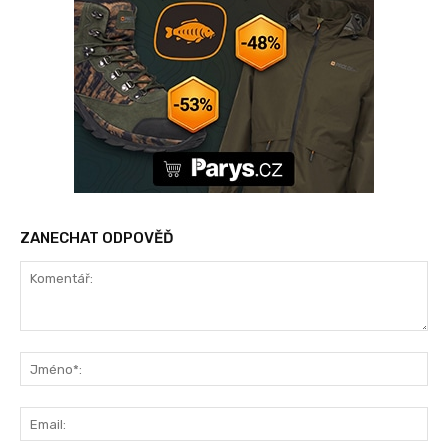
ZANECHAT ODPOVĚĎ
Komentář:
Jm
Ema