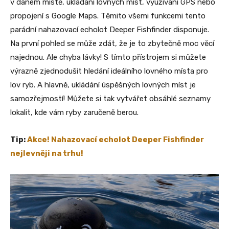
v daném místě, ukládání lovných míst, využívání GPS nebo
propojení s Google Maps. Těmito všemi funkcemi tento
parádní nahazovací echolot Deeper Fishfinder disponuje.
Na první pohled se může zdát, že je to zbytečně moc věcí
najednou. Ale chyba lávky! S tímto přístrojem si můžete
výrazně zjednodušit hledání ideálního lovného místa pro
lov ryb. A hlavně, ukládání úspěšných lovných míst je
samozřejmostí! Můžete si tak vytvářet obsáhlé seznamy
lokalit, kde vám ryby zaručeně berou.
Tip:
Akce! Nahazovací echolot Deeper Fishfinder
nejlevněji na trhu!