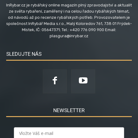
InRybar.cz je rybářský online magazín plný zpravodajství a aktualit
ze světa rybaření, zaměřený i na celou řadou rybářských témat,
od návodů až po recenze rybářských potřeb. Provozovatelem je
společnost InRybář Media s.r.o., Malý Koloredov 761, 738 01 Frýdek-
Místek, IČ: 05647371; Tel.: +420 776 090 900 Email:
plasgura@inrybar.cz
SLEDUJTE NÁS
NEWSLETTER