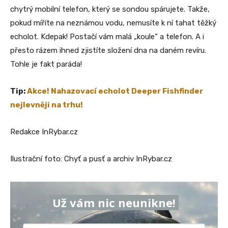
chytrý mobilní telefon, který se sondou spárujete. Takže,
pokud míříte na neznámou vodu, nemusíte k ní tahat těžký
echolot. Kdepak! Postačí vám malá „koule“ a telefon. A i
přesto rázem ihned zjistíte složení dna na daném revíru.
Tohle je fakt paráda!
Tip:
Akce! Nahazovací echolot Deeper Fishfinder
nejlevněji na trhu!
Redakce InRybar.cz
Ilustrační foto: Chyť a pusť a archiv InRybar.cz
Už vám nic neunikne!