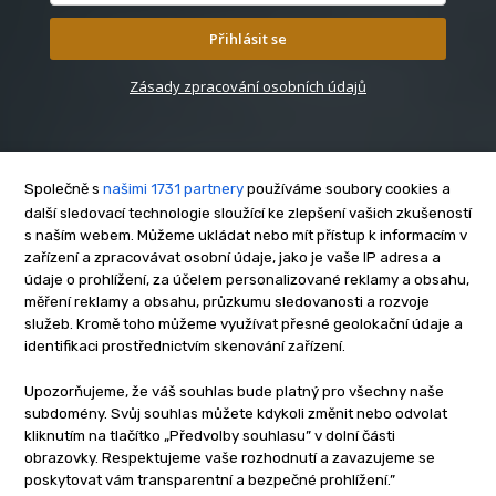
Přihlásit se
Zásady zpracování osobních údajů
Společně s
našimi 1731 partnery
používáme soubory cookies a
další sledovací technologie sloužící ke zlepšení vašich zkušeností
s naším webem. Můžeme ukládat nebo mít přístup k informacím v
O nás
zařízení a zpracovávat osobní údaje, jako je vaše IP adresa a
Kontakt
údaje o prohlížení, za účelem personalizované reklamy a obsahu,
Reklama
měření reklamy a obsahu, průzkumu sledovanosti a rozvoje
služeb. Kromě toho můžeme využívat přesné geolokační údaje a
Zásady soukromí
identifikaci prostřednictvím skenování zařízení.
Privacy policy
Cookies
Upozorňujeme, že váš souhlas bude platný pro všechny naše
subdomény. Svůj souhlas můžete kdykoli změnit nebo odvolat
Etický kodex
kliknutím na tlačítko „Předvolby souhlasu” v dolní části
Redakce
obrazovky. Respektujeme vaše rozhodnutí a zavazujeme se
poskytovat vám transparentní a bezpečné prohlížení.”
Copyright © www.inrybar.cz 2013 - 2026 | Na veškerý materiál,