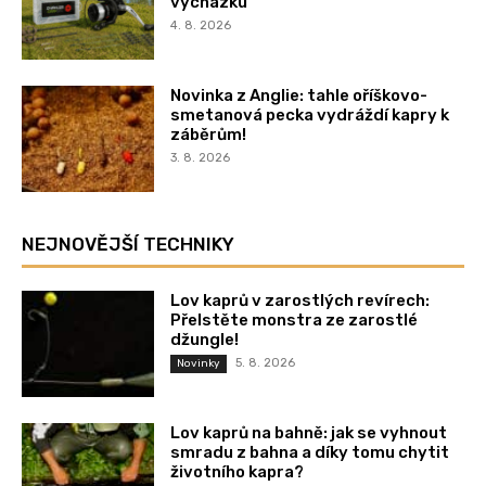
vycházku
4. 8. 2026
Novinka z Anglie: tahle oříškovo-
smetanová pecka vydráždí kapry k
záběrům!
3. 8. 2026
NEJNOVĚJŠÍ TECHNIKY
Lov kaprů v zarostlých revírech:
Přelstěte monstra ze zarostlé
džungle!
5. 8. 2026
Novinky
Lov kaprů na bahně: jak se vyhnout
smradu z bahna a díky tomu chytit
životního kapra?