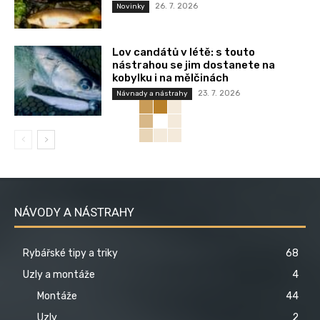
26. 7. 2026
Novinky
Lov candátů v létě: s touto
nástrahou se jim dostanete na
kobylku i na mělčinách
23. 7. 2026
Návnady a nástrahy
NÁVODY A NÁSTRAHY
Rybářské tipy a triky
68
Uzly a montáže
4
Montáže
44
Uzly
2