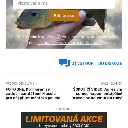
Přihlásit se
Přihlášením k odběru našeho newsletteru souhlasíte s
našimi
zásadami zpracování osobních údajů
0
| VSTOUPIT DO DISKUZE
PŘEDCHOZÍ ČLÁNEK
DALŠÍ ČLÁNEK
FOTO DNE: Kormorán se
ŠOKUJÍCÍ VIDEO: Agresivní
zadusil candátem! Musela
sumec napadl potápěče!
pro něj přijet městská policie
Dravec ho kousnul do ruky!
- Reklama -