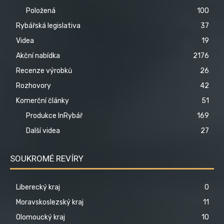
Položená
100
Rybářská legislativa
37
Videa
19
Akční nabídka
2176
Recenze výrobků
26
Rozhovory
42
Komerční články
51
Produkce InRybář
169
Další videa
27
SOUKROMÉ REVÍRY
Liberecký kraj
0
Moravskoslezský kraj
11
Olomoucký kraj
10