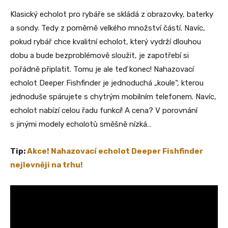
Klasický echolot pro rybáře se skládá z obrazovky, baterky
a sondy. Tedy z poměrně velkého množství částí. Navíc,
pokud rybář chce kvalitní echolot, který vydrží dlouhou
dobu a bude bezproblémově sloužit, je zapotřebí si
pořádně připlatit. Tomu je ale teď konec! Nahazovací
echolot Deeper Fishfinder je jednoduchá „koule“, kterou
jednoduše spárujete s chytrým mobilním telefonem. Navíc,
echolot nabízí celou řadu funkcí! A cena? V porovnání
s jinými modely echolotů směšně nízká…
Tip:
Akce! Nahazovací echolot Deeper Fishfinder
nejlevněji na trhu!