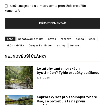
Uložit mé jméno a e-mail v tomto prohlížeči pro příští
komentáře.
TAGY
nahazovací echolot
návod
recenze
sonda
video
akční nabídka
Deeper Fishfinder
e-shop
funkce
NEJNOVĚJŠÍ ČLÁNKY
Letní chytání v horských
bystřinách? Tyhle prsačky se šiknou
5. 8. 2026
Kaprařský set pro začínající rybáře.
Vše, co potřebujete na první