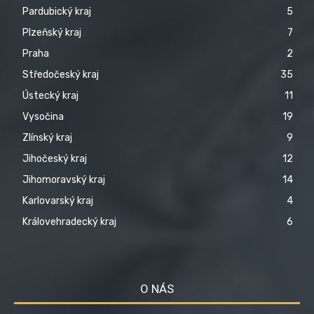
Pardubický kraj
5
Plzeňský kraj
7
Praha
2
Středočeský kraj
35
Ústecký kraj
11
Vysočina
19
Zlínský kraj
9
Jihočeský kraj
12
Jihomoravský kraj
14
Karlovarský kraj
4
Královehradecký kraj
6
O NÁS