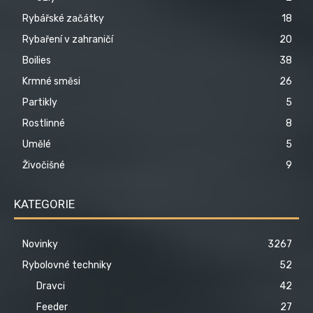
Rybářské začátky
18
Rybaření v zahraničí
20
Boilies
38
Krmné směsi
26
Partikly
5
Rostlinné
8
Umělé
5
Živočišné
9
KATEGORIE
Novinky
3267
Rybolovné techniky
52
Dravci
42
Feeder
27