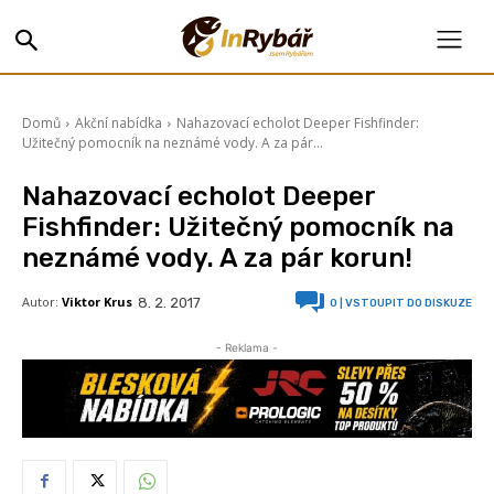
Domů
Akční nabídka
Nahazovací echolot Deeper Fishfinder:
Užitečný pomocník na neznámé vody. A za pár...
Nahazovací echolot Deeper
Fishfinder: Užitečný pomocník na
neznámé vody. A za pár korun!
Autor:
Viktor Krus
8. 2. 2017
0
| VSTOUPIT DO DISKUZE
- Reklama -