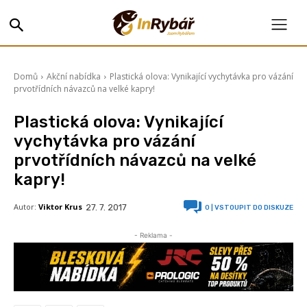
Domů
Akční nabídka
Plastická olova: Vynikající vychytávka pro vázání
prvotřídních návazců na velké kapry!
Plastická olova: Vynikající
vychytávka pro vázání
prvotřídních návazců na velké
kapry!
Autor:
Viktor Krus
27. 7. 2017
0
| VSTOUPIT DO DISKUZE
- Reklama -