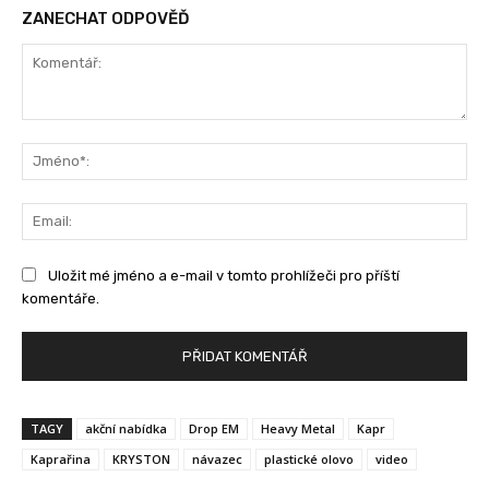
ZANECHAT ODPOVĚĎ
Komentář:
Jm
Ema
Uložit mé jméno a e-mail v tomto prohlížeči pro příští
komentáře.
TAGY
akční nabídka
Drop EM
Heavy Metal
Kapr
Kaprařina
KRYSTON
návazec
plastické olovo
video