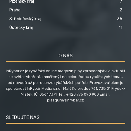
Plzeňský kraj
7
Praha
2
Středočeský kraj
35
Ústecký kraj
11
O NÁS
InRybar.cz je rybářský online magazín plný zpravodajství a aktualit
ze světa rybaření, zaměřený i na celou řadou rybářských témat,
od návodů až po recenze rybářských potřeb. Provozovatelem je
společnost InRybář Media s.r.o., Malý Koloredov 761, 738 01 Frýdek-
Místek, IČ: 05647371; Tel.: +420 776 090 900 Email:
plasgura@inrybar.cz
SLEDUJTE NÁS