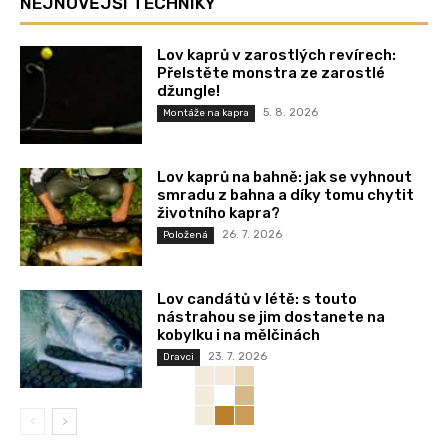
NEJNOVĚJŠÍ TECHNIKY
Lov kaprů v zarostlých revírech:
Přelstěte monstra ze zarostlé
džungle!
5. 8. 2026
Montáže na kapra
Lov kaprů na bahně: jak se vyhnout
smradu z bahna a díky tomu chytit
životního kapra?
26. 7. 2026
Položená
Lov candátů v létě: s touto
nástrahou se jim dostanete na
kobylku i na mělčinách
23. 7. 2026
Dravci