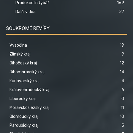
Produkce InRybář
169
Další videa
27
SOUKROMÉ REVÍRY
Vysočina
19
Zlínský kraj
9
Jihočeský kraj
12
Jihomoravský kraj
14
Karlovarský kraj
4
Královehradecký kraj
6
Liberecký kraj
0
Moravskoslezský kraj
11
Olomoucký kraj
10
Pardubický kraj
5