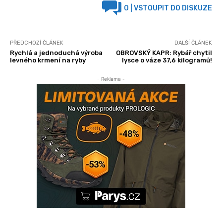
0
| VSTOUPIT DO DISKUZE
PŘEDCHOZÍ ČLÁNEK
DALŠÍ ČLÁNEK
Rychlá a jednoduchá výroba
OBROVSKÝ KAPR: Rybář chytil
levného krmení na ryby
lysce o váze 37,6 kilogramů!
- Reklama -