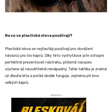
Na co se plastická olova používají?
Plastická olova se nejčastěji používají pro dovážení
návazců pro lov kaprů. Díky této vychytávce jste schopni
perfektně prezentovat nástrahu, přičemž návazec
zůstane až neuvěřitelně nenápadný. Tahle taktika je známá
už dlouhá léta a pořád skvěle funguje, zejména při lovu
velkých kaprů.
- Reklama -