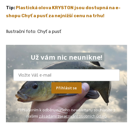
Tip:
Plastická olova KRYSTON jsou dostupná na e-
shopu Chyť a pusť za nejnižší cenu na trhu!
Ilustrační foto: Chyť a pusť
Už vám nic neunikne!
Přihlásit se
Přihlášením k odběru našeho newsletteru souhlasíte s
našimi
zásadami zpracování osobních údajů