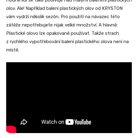
Hodně lidí se také podivuje nad malými baleními plastických
olov. Ale! Například balení plastických olov od KRYSTON
vám vydrží několik sezón. Pro použití na návazec této
zátěže nepotřebujete nijak velké množství. A hlavně:
Plastické olovo lze opakovaně používat. Takže strach
z rychlého vypotřebování balení plastického olova není na
místě.