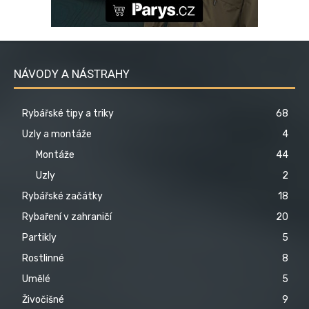
NÁVODY A NÁSTRAHY
Rybářské tipy a triky
68
Uzly a montáže
4
Montáže
44
Uzly
2
Rybářské začátky
18
Rybaření v zahraničí
20
Partikly
5
Rostlinné
8
Umělé
5
Živočišné
9