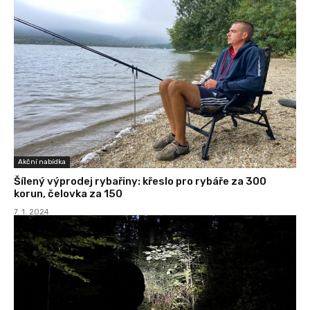
Akční nabídka
Šílený výprodej rybařiny: křeslo pro rybáře za 300
korun, čelovka za 150
7. 1. 2024