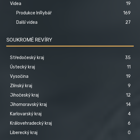
Videa
19
Produkce InRybář
169
Další videa
27
SOUKROMÉ REVÍRY
Středočeský kraj
35
Ústecký kraj
11
Vysočina
19
Zlínský kraj
9
Jihočeský kraj
12
Jihomoravský kraj
14
Karlovarský kraj
4
Královehradecký kraj
6
Liberecký kraj
0