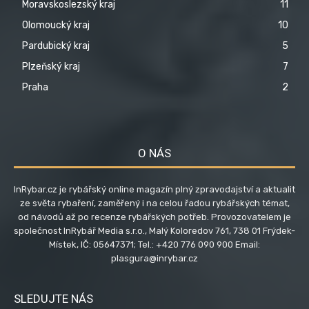
Moravskoslezský kraj
11
Olomoucký kraj
10
Pardubický kraj
5
Plzeňský kraj
7
Praha
2
O NÁS
InRybar.cz je rybářský online magazín plný zpravodajství a aktualit
ze světa rybaření, zaměřený i na celou řadou rybářských témat,
od návodů až po recenze rybářských potřeb. Provozovatelem je
společnost InRybář Media s.r.o., Malý Koloredov 761, 738 01 Frýdek-
Místek, IČ: 05647371; Tel.: +420 776 090 900 Email:
plasgura@inrybar.cz
SLEDUJTE NÁS