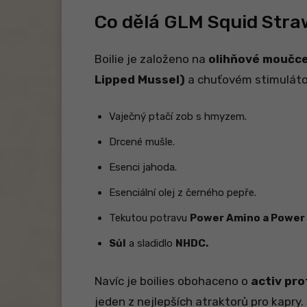
Co dělá GLM Squid Str
Boilie je založeno na
olihňové moučc
Lipped Mussel)
a chuťovém stimulátor
Vaječný ptačí zob s hmyzem.
Drcené mušle.
Esenci jahoda.
Esenciální olej z černého pepře.
Tekutou potravu
Power Amino a Power 
Sůl
a sladidlo
NHDC.
Navíc je boilies obohaceno o
activ pr
jeden z nejlepších atraktorů pro kapry.