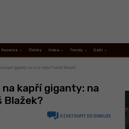
Recenze
Články
Videa
Trendy
Další
na kapří giganty: na co je chytal Tomáš Blažek?
na kapří giganty: na
š Blažek?
0
| VSTOUPIT DO DISKUZE