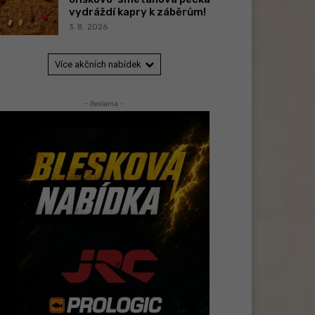
vydráždí kapry k záběrům!
3. 8. 2026
Více akčních nabídek
- Reklama -