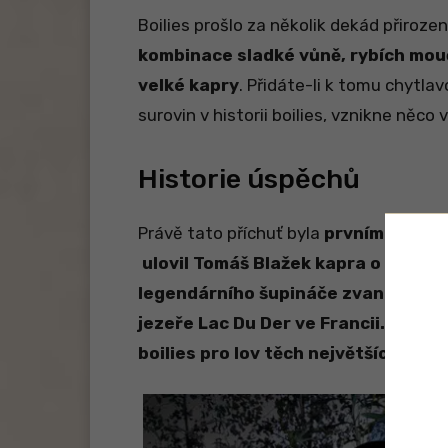
Boilies prošlo za několik dekád přiroze
kombinace sladké vůně, rybích mou
velké kapry
. Přidáte-li k tomu chytla
surovin v historii boilies, vznikne něco
Historie úspěchů
Právě tato příchuť byla
prvním recept
ulovil Tomáš Blažek kapra o váze
3
legendárního šupináče zvaného
„Mo
jezeře
Lac Du Der
ve Francii. Tyto ú
boilies pro lov těch největších divo