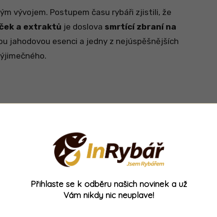
ným vývojem. Postupem času rybáři zjistili, že
ček a extraktů
je doslova
smrtící zbraní na
vou jahodovou esenci a jedny z nejúspěšnějších
 výjimečného.
em TB Baits.
Na
GLM Squid Strawberry
3,6 kg
a ještě předtím na totožnou příchuť
by Dick“ (35,8 kg), kterého pokořil
na
lovky jasně dokazují, že jde o
prémiové
kých kaprů.
Přihlaste se k odběru našich novinek a už
Vám nikdy nic neuplave!