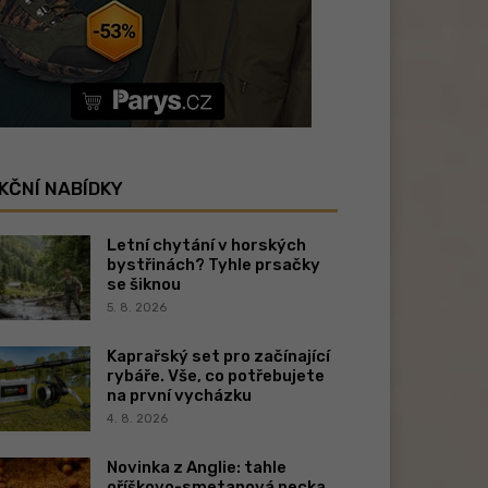
KČNÍ NABÍDKY
Letní chytání v horských
bystřinách? Tyhle prsačky
se šiknou
5. 8. 2026
Kaprařský set pro začínající
rybáře. Vše, co potřebujete
na první vycházku
4. 8. 2026
Novinka z Anglie: tahle
oříškovo-smetanová pecka