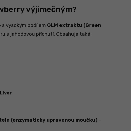
awberry výjimečným?
e
s vysokým podílem
GLM extraktu (Green
u s jahodovou příchutí. Obsahuje také:
Liver
.
otein (enzymaticky upravenou moučku)
–