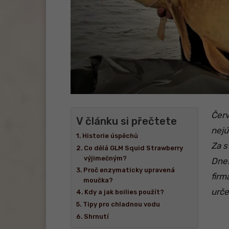
Červ
V článku si přečtete
nejú
Historie úspěchů
Za s
Co dělá GLM Squid Strawberry
výjimečným?
Dnes
Proč enzymaticky upravená
firm
moučka?
urče
Kdy a jak boilies použít?
Tipy pro chladnou vodu
Shrnutí