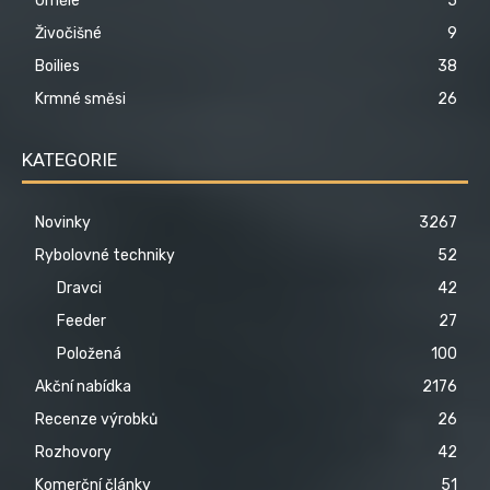
Umělé
5
Živočišné
9
Boilies
38
Krmné směsi
26
KATEGORIE
Novinky
3267
Rybolovné techniky
52
Dravci
42
Feeder
27
Položená
100
Akční nabídka
2176
Recenze výrobků
26
Rozhovory
42
Komerční články
51