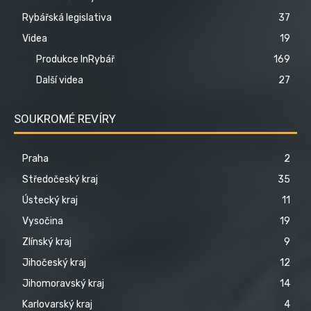
Rybářská legislativa
37
Videa
19
Produkce InRybář
169
Další videa
27
SOUKROMÉ REVÍRY
Praha
2
Středočeský kraj
35
Ústecký kraj
11
Vysočina
19
Zlínský kraj
9
Jihočeský kraj
12
Jihomoravský kraj
14
Karlovarský kraj
4