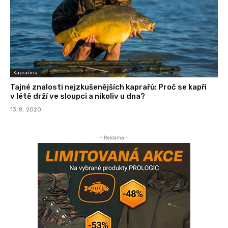
Kaprařina
Tajné znalosti nejzkušenějších kaprařů: Proč se kapři
v létě drží ve sloupci a nikoliv u dna?
13. 8. 2020
- Reklama -