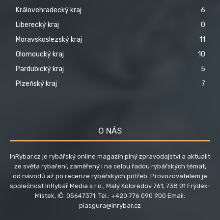
Královehradecký kraj
6
Liberecký kraj
0
Moravskoslezský kraj
11
Olomoucký kraj
10
Pardubický kraj
5
Plzeňský kraj
7
O NÁS
InRybar.cz je rybářský online magazín plný zpravodajství a aktualit
ze světa rybaření, zaměřený i na celou řadou rybářských témat,
od návodů až po recenze rybářských potřeb. Provozovatelem je
společnost InRybář Media s.r.o., Malý Koloredov 761, 738 01 Frýdek-
Místek, IČ: 05647371; Tel.: +420 776 090 900 Email:
plasgura@inrybar.cz