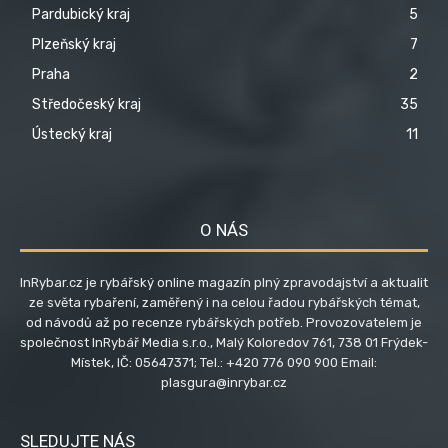
Pardubický kraj
5
Plzeňský kraj
7
Praha
2
Středočeský kraj
35
Ústecký kraj
11
O NÁS
InRybar.cz je rybářský online magazín plný zpravodajství a aktualit
ze světa rybaření, zaměřený i na celou řadou rybářských témat,
od návodů až po recenze rybářských potřeb. Provozovatelem je
společnost InRybář Media s.r.o., Malý Koloredov 761, 738 01 Frýdek-
Místek, IČ: 05647371; Tel.: +420 776 090 900 Email:
plasgura@inrybar.cz
SLEDUJTE NÁS