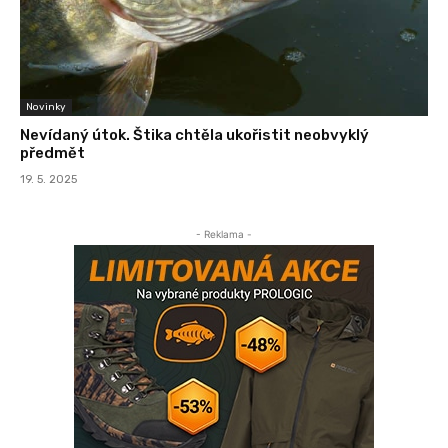
Novinky
Nevídaný útok. Štika chtěla ukořistit neobvyklý
předmět
19. 5. 2025
- Reklama -