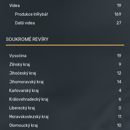
Videa
19
Produkce InRybář
169
Další videa
27
SOUKROMÉ REVÍRY
Vysočina
19
Zlínský kraj
9
Jihočeský kraj
12
Jihomoravský kraj
14
Karlovarský kraj
4
Královehradecký kraj
6
Liberecký kraj
0
Moravskoslezský kraj
11
Olomoucký kraj
10