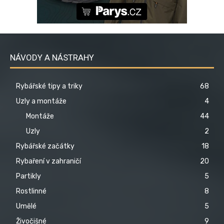
NÁVODY A NÁSTRAHY
Rybářské tipy a triky
68
Uzly a montáže
4
Montáže
44
Uzly
2
Rybářské začátky
18
Rybaření v zahraničí
20
Partikly
5
Rostlinné
8
Umělé
5
Živočišné
9