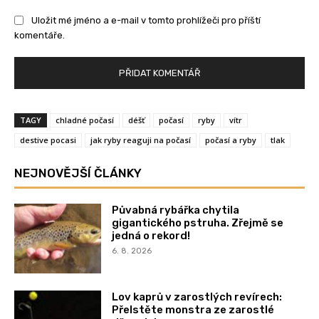
Uložit mé jméno a e-mail v tomto prohlížeči pro příští
komentáře.
TAGY
chladné počasí
déšť
počasí
ryby
vítr
destive pocasi
jak ryby reaguji na počasí
počasí a ryby
tlak
NEJNOVĚJŠÍ ČLÁNKY
Půvabná rybářka chytila
gigantického pstruha. Zřejmě se
jedná o rekord!
6. 8. 2026
Lov kaprů v zarostlých revírech:
Přelstěte monstra ze zarostlé