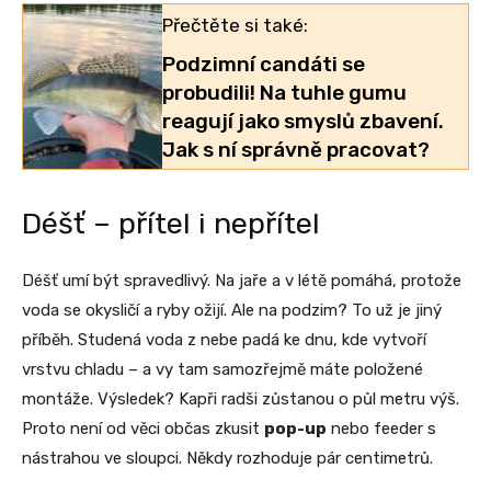
Přečtěte si také:
Podzimní candáti se
probudili! Na tuhle gumu
reagují jako smyslů zbavení.
Jak s ní správně pracovat?
Déšť – přítel i nepřítel
Déšť umí být spravedlivý. Na jaře a v létě pomáhá, protože
voda se okysličí a ryby ožijí. Ale na podzim? To už je jiný
příběh. Studená voda z nebe padá ke dnu, kde vytvoří
vrstvu chladu – a vy tam samozřejmě máte položené
montáže. Výsledek? Kapři radši zůstanou o půl metru výš.
Proto není od věci občas zkusit
pop-up
nebo feeder s
nástrahou ve sloupci. Někdy rozhoduje pár centimetrů.