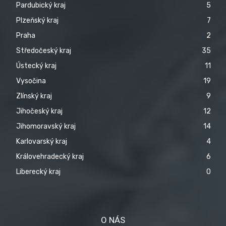
Pardubický kraj
5
Plzeňský kraj
7
Praha
2
Středočeský kraj
35
Ústecký kraj
11
Vysočina
19
Zlínský kraj
9
Jihočeský kraj
12
Jihomoravský kraj
14
Karlovarský kraj
4
Královehradecký kraj
6
Liberecký kraj
0
O NÁS