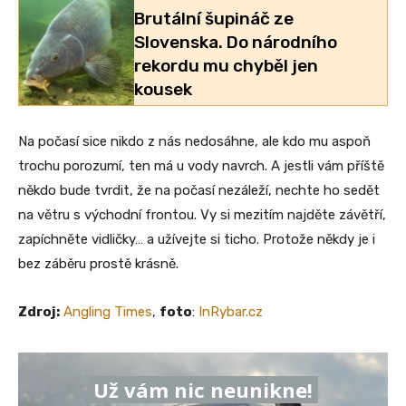
Brutální šupináč ze
Slovenska. Do národního
rekordu mu chyběl jen
kousek
Na počasí sice nikdo z nás nedosáhne, ale kdo mu aspoň
trochu porozumí, ten má u vody navrch. A jestli vám příště
někdo bude tvrdit, že na počasí nezáleží, nechte ho sedět
na větru s východní frontou. Vy si mezitím najděte závětří,
zapíchněte vidličky… a užívejte si ticho. Protože někdy je i
bez záběru prostě krásně.
Zdroj:
Angling Times
,
foto
:
InRybar.cz
Už vám nic neunikne!