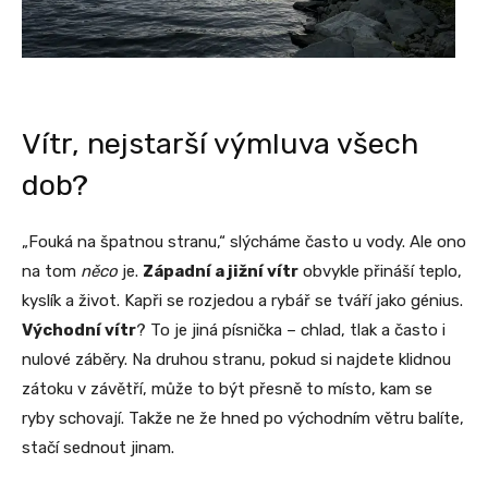
Vítr, nejstarší výmluva všech
dob?
„Fouká na špatnou stranu,“ slýcháme často u vody. Ale ono
na tom
něco
je.
Západní a jižní vítr
obvykle přináší teplo,
kyslík a život. Kapři se rozjedou a rybář se tváří jako génius.
Východní vítr
? To je jiná písnička – chlad, tlak a často i
nulové záběry. Na druhou stranu, pokud si najdete klidnou
zátoku v závětří, může to být přesně to místo, kam se
ryby schovají. Takže ne že hned po východním větru balíte,
stačí sednout jinam.