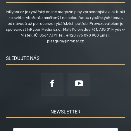
InRybar.cz je rybářský online magazín plný zpravodajství a aktualit
ze světa rybaření, zaměřený i na celou řadou rybářských témat,
od návodů až po recenze rybářských potřeb. Provozovatelem je
společnost InRybář Media s.r.o., Malý Koloredov 761, 738 01 Frýdek-
Místek, IČ: 05647371; Tel.: +420 776 090 900 Email:
plasgura@inrybar.cz
SLEDUJTE NÁS
NEWSLETTER