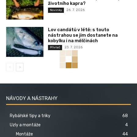
životního kapra?
26. 7. 2026
Novinky
Lov candátů v létě: s touto
nástrahou se jim dostanete na
kobylku i na mělčinách
23. 7. 2026
Přívlač
NÁVODY A NÁSTRAHY
Rybářské tipy a triky
68
Uzly a montáže
4
Montáže
44