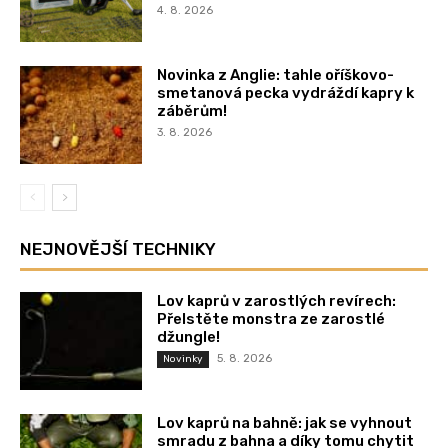
4. 8. 2026
Novinka z Anglie: tahle oříškovo-
smetanová pecka vydráždí kapry k
záběrům!
3. 8. 2026
NEJNOVĚJŠÍ TECHNIKY
Lov kaprů v zarostlých revírech:
Přelstěte monstra ze zarostlé
džungle!
5. 8. 2026
Novinky
Lov kaprů na bahně: jak se vyhnout
smradu z bahna a díky tomu chytit