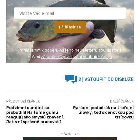
Přihlásit se
Přihlášením k odběru našeho newsletteru souhlasíte s
našimi
zásadami zpracování osobních údajů
2
| VSTOUPIT DO DISKUZE
PŘEDCHOZÍ ČLÁNEK
DALŠÍ ČLÁNEK
Podzimní candáti se
Parádní podběrák na trofejní
probudili! Na tuhle gumu
úlovky: teď s cenovkou pod
reagují jako smyslů zbavení.
tisícovku
Jak s ní správně pracovat?
- Reklama -