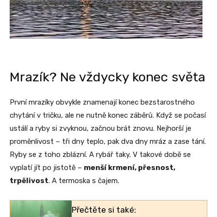
Mrazík? Ne vždycky konec světa
První mrazíky obvykle znamenají konec bezstarostného
chytání v tričku, ale ne nutně konec záběrů. Když se počasí
ustálí a ryby si zvyknou, začnou brát znovu. Nejhorší je
proměnlivost – tři dny teplo, pak dva dny mráz a zase tání.
Ryby se z toho zblázní. A rybář taky. V takové době se
vyplatí jít po jistotě –
menší krmení, přesnost,
trpělivost
. A termoska s čajem.
Přečtěte si také: