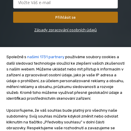
Přihlásit se
Zásady zpracování osobních údajů
Společně s
našimi 1731 partnery
používáme soubory cookies a
další sledovací technologie sloužící ke zlepšení vašich zkušeností
s naším webem. Můžeme ukládat nebo mít přístup k informacím v
O nás
zařízení a zpracovávat osobní údaje, jako je vaše IP adresa a
Kontakt
údaje o prohlížení, za účelem personalizované reklamy a obsahu,
Reklama
měření reklamy a obsahu, průzkumu sledovanosti a rozvoje
služeb. Kromě toho můžeme využívat přesné geolokační údaje a
Zásady soukromí
identifikaci prostřednictvím skenování zařízení.
Privacy policy
Cookies
Upozorňujeme, že váš souhlas bude platný pro všechny naše
subdomény. Svůj souhlas můžete kdykoli změnit nebo odvolat
Etický kodex
kliknutím na tlačítko „Předvolby souhlasu” v dolní části
Redakce
obrazovky. Respektujeme vaše rozhodnutí a zavazujeme se