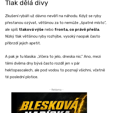
Tlak dělá divy
Zkušení rybáři už dávno nevěří na náhodu. Když se ryby
přestanou ozývat, většinou za to nemůže „špatné místo“,
ale spíš
tlaková výše
nebo
fronta, co právě přešla
.
Nízký tlak většinou ryby rozhýbe, vysoký naopak často
přibrzdí jejich apetit.
A pak je tu klasika: „Včera to jelo, dneska nic.“ Ano, mezi
těmi dvěma dny bývá často rozdíl jen v pár
hektopascalech, ale pod vodou to poznají všichni, včetně
té poslední plotice.
- Reklama -