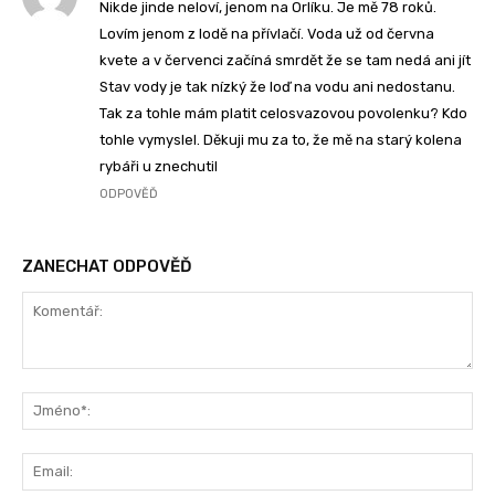
Nikde jinde neloví, jenom na Orlíku. Je mě 78 roků.
Lovím jenom z lodě na přívlačí. Voda už od června
kvete a v červenci začíná smrdět že se tam nedá ani jít
Stav vody je tak nízký že loď na vodu ani nedostanu.
Tak za tohle mám platit celosvazovou povolenku? Kdo
tohle vymyslel. Děkuji mu za to, že mě na starý kolena
rybáři u znechutil
ODPOVĚĎ
ZANECHAT ODPOVĚĎ
Komentář:
Jm
Ema