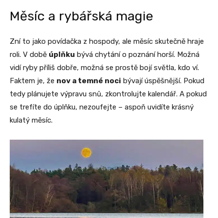
Měsíc a rybářská magie
Zní to jako povídačka z hospody, ale měsíc skutečně hraje
roli. V době
úplňku
bývá chytání o poznání horší. Možná
vidí ryby příliš dobře, možná se prostě bojí světla, kdo ví.
Faktem je, že
nov a temné noci
bývají úspěšnější. Pokud
tedy plánujete výpravu snů, zkontrolujte kalendář. A pokud
se trefíte do úplňku, nezoufejte – aspoň uvidíte krásný
kulatý měsíc.