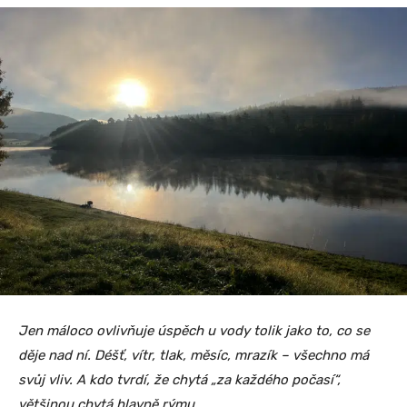
Jen máloco ovlivňuje úspěch u vody tolik jako to, co se
děje nad ní. Déšť, vítr, tlak, měsíc, mrazík – všechno má
svůj vliv. A kdo tvrdí, že chytá „za každého počasí“,
většinou chytá hlavně rýmu.