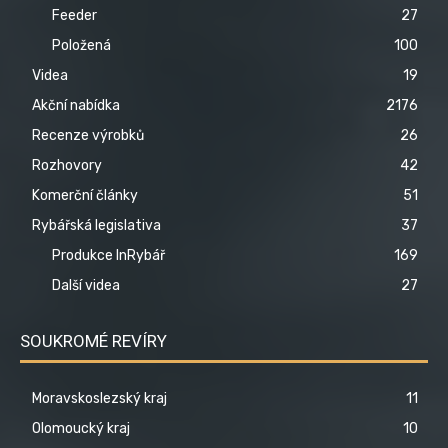
Feeder
27
Položená
100
Videa
19
Akční nabídka
2176
Recenze výrobků
26
Rozhovory
42
Komerční články
51
Rybářská legislativa
37
Produkce InRybář
169
Další videa
27
SOUKROMÉ REVÍRY
Moravskoslezský kraj
11
Olomoucký kraj
10