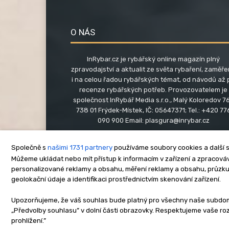
O NÁS
InRybar.cz je rybářský online magazín plný
zpravodajství a aktualit ze světa rybaření, zaměř
i na celou řadou rybářských témat, od návodů až 
recenze rybářských potřeb. Provozovatelem je
společnost InRybář Media s.r.o., Malý Koloredov 76
738 01 Frýdek-Místek, IČ: 05647371; Tel.: +420 77
090 900 Email:
plasgura@inrybar.cz
Společně s
našimi 1731 partnery
používáme soubory cookies a další s
Můžeme ukládat nebo mít přístup k informacím v zařízení a zpracováva
personalizované reklamy a obsahu, měření reklamy a obsahu, průzk
geolokační údaje a identifikaci prostřednictvím skenování zařízení.
O nás
Kontakt
Re
Upozorňujeme, že váš souhlas bude platný pro všechny naše subdomén
„Předvolby souhlasu” v dolní části obrazovky. Respektujeme vaše r
Copyright © www.inrybar.cz 201
prohlížení.”