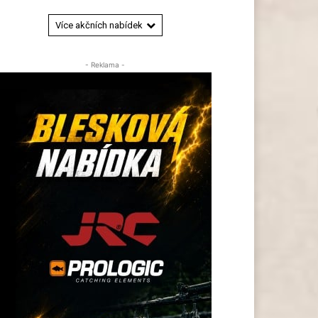
Více akčních nabídek
- Reklama -