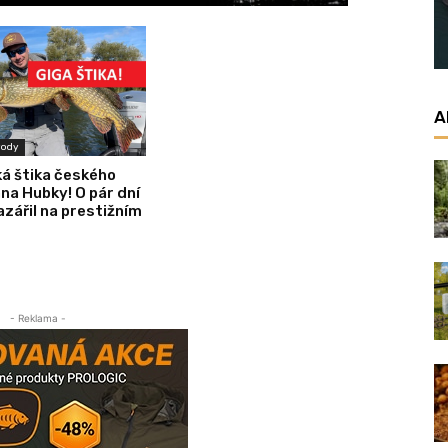
A
vody
á štika českého
na Hubky! O pár dní
azářil na prestižním
- Reklama -