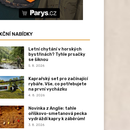
KČNÍ NABÍDKY
Letní chytání v horských
bystřinách? Tyhle prsačky
se šiknou
5. 8. 2026
Kaprařský set pro začínající
rybáře. Vše, co potřebujete
na první vycházku
4. 8. 2026
Novinka z Anglie: tahle
oříškovo-smetanová pecka
vydráždí kapry k záběrům!
3. 8. 2026