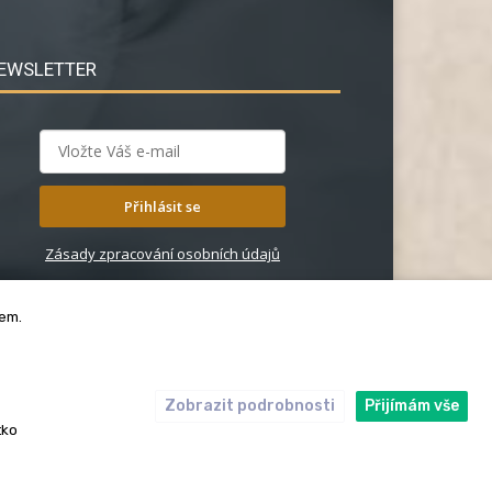
EWSLETTER
Přihlásit se
Zásady zpracování osobních údajů
bem.
Zobrazit podrobnosti
Přijímám vše
ický kodex
Redakce
tko
rská práva. Redakce InRybar.cz.