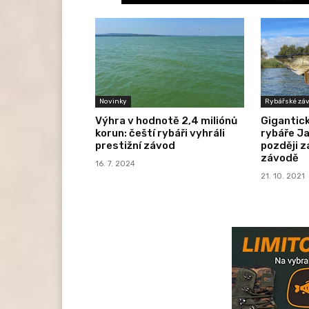
Novinky
Rybářské zá
Výhra v hodnotě 2,4 miliónů
Gigantick
korun: čeští rybáři vyhráli
rybáře Ja
prestižní závod
později z
závodě
16. 7. 2024
21. 10. 2021