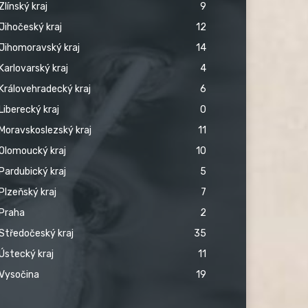
Zlínský kraj
9
Jihočeský kraj
12
Jihomoravský kraj
14
Karlovarský kraj
4
Královehradecký kraj
6
Liberecký kraj
0
Moravskoslezský kraj
11
Olomoucký kraj
10
Pardubický kraj
5
Plzeňský kraj
7
Praha
2
Středočeský kraj
35
Ústecký kraj
11
Vysočina
19