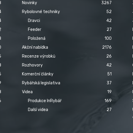
8
Novinky
3267
4
Rybolovné techniky
52
4
Dravci
42
2
Feeder
27
8
Položená
100
0
Akční nabídka
2176
5
Recenze výrobků
26
8
Rozhovory
42
5
Komerční články
51
9
Rybářská legislativa
37
8
Videa
19
6
Produkce InRybář
169
Další videa
27