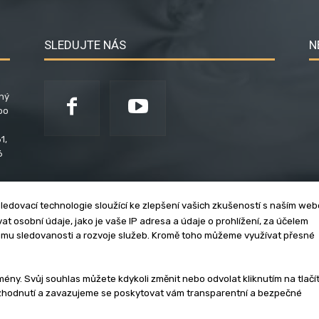
SLEDUJTE NÁS
N
ený
po
1,
6
ledovací technologie sloužící ke zlepšení vašich zkušeností s naším we
t osobní údaje, jako je vaše IP adresa a údaje o prohlížení, za účelem
umu sledovanosti a rozvoje služeb. Kromě toho můžeme využívat přesné
klama
Zásady soukromí
Privacy policy
Cookies
Et
y. Svůj souhlas můžete kdykoli změnit nebo odvolat kliknutím na tlačí
ozhodnutí a zavazujeme se poskytovat vám transparentní a bezpečné
3 - 2026 | Na veškerý materiál, který je zde uveřejněný, se vztahují auto