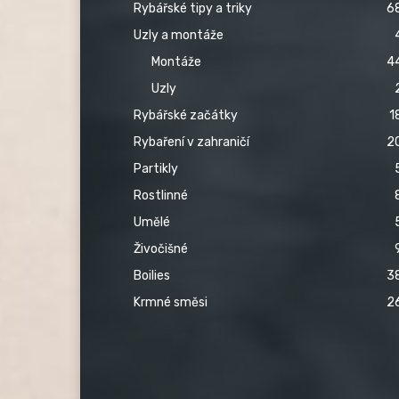
Rybářské tipy a triky
6
Uzly a montáže
Montáže
4
Uzly
Rybářské začátky
1
Rybaření v zahraničí
2
Partikly
Rostlinné
Umělé
Živočišné
Boilies
3
Krmné směsi
2