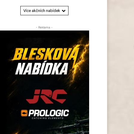
Více akčních nabídek
- Reklama -