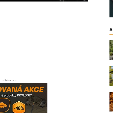
A
- Reklama -