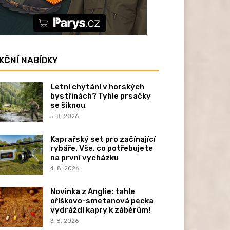
KČNÍ NABÍDKY
Letní chytání v horských
bystřinách? Tyhle prsačky
se šiknou
5. 8. 2026
Kaprařský set pro začínající
rybáře. Vše, co potřebujete
na první vycházku
4. 8. 2026
Novinka z Anglie: tahle
oříškovo-smetanová pecka
vydráždí kapry k záběrům!
3. 8. 2026