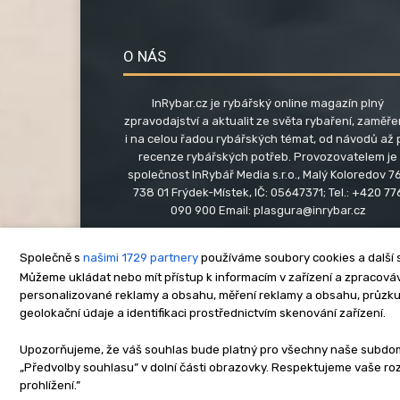
O NÁS
InRybar.cz je rybářský online magazín plný
zpravodajství a aktualit ze světa rybaření, zaměř
i na celou řadou rybářských témat, od návodů až 
recenze rybářských potřeb. Provozovatelem je
společnost InRybář Media s.r.o., Malý Koloredov 76
738 01 Frýdek-Místek, IČ: 05647371; Tel.: +420 77
090 900 Email:
plasgura@inrybar.cz
Společně s
našimi 1729 partnery
používáme soubory cookies a další s
Můžeme ukládat nebo mít přístup k informacím v zařízení a zpracováva
personalizované reklamy a obsahu, měření reklamy a obsahu, průzk
geolokační údaje a identifikaci prostřednictvím skenování zařízení.
O nás
Kontakt
Re
Upozorňujeme, že váš souhlas bude platný pro všechny naše subdomén
„Předvolby souhlasu” v dolní části obrazovky. Respektujeme vaše r
Copyright © www.inrybar.cz 201
prohlížení.”