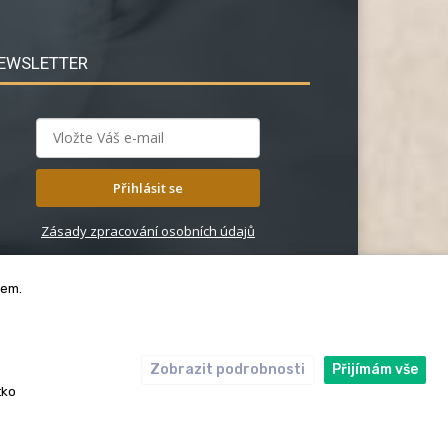
EWSLETTER
Přihlásit se
Zásady zpracování osobních údajů
bem.
Zobrazit podrobnosti
Přijímám vše
ický kodex
Redakce
tko
rská práva. Redakce InRybar.cz.