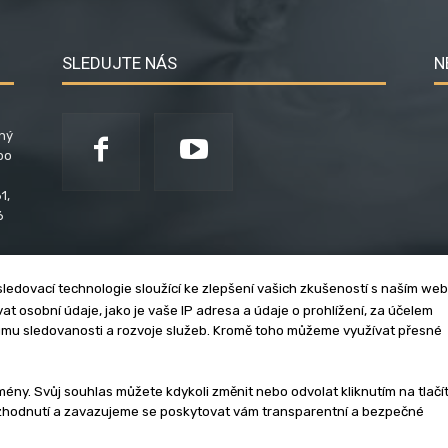
SLEDUJTE NÁS
N
ený
po
1,
6
ledovací technologie sloužící ke zlepšení vašich zkušeností s naším we
t osobní údaje, jako je vaše IP adresa a údaje o prohlížení, za účelem
umu sledovanosti a rozvoje služeb. Kromě toho můžeme využívat přesné
klama
Zásady soukromí
Privacy policy
Cookies
Et
y. Svůj souhlas můžete kdykoli změnit nebo odvolat kliknutím na tlačí
ozhodnutí a zavazujeme se poskytovat vám transparentní a bezpečné
3 - 2026 | Na veškerý materiál, který je zde uveřejněný, se vztahují auto