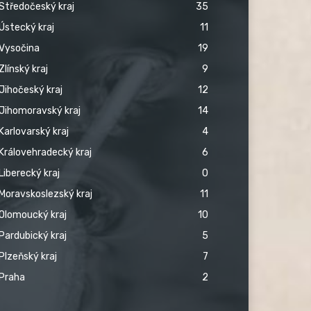
Středočeský kraj
35
Ústecký kraj
11
Vysočina
19
Zlínský kraj
9
Jihočeský kraj
12
Jihomoravský kraj
14
Karlovarský kraj
4
Královehradecký kraj
6
Liberecký kraj
0
Moravskoslezský kraj
11
Olomoucký kraj
10
Pardubický kraj
5
Plzeňský kraj
7
Praha
2