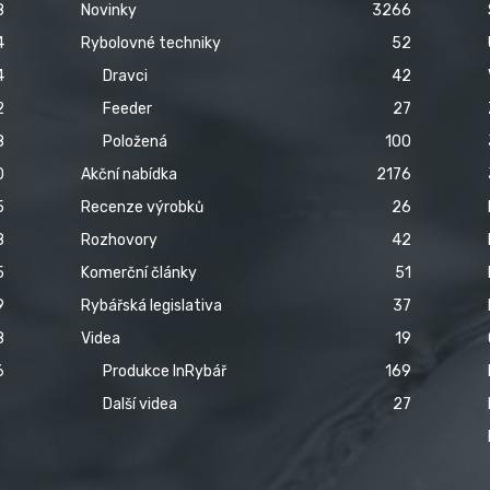
8
Novinky
3266
4
Rybolovné techniky
52
4
Dravci
42
2
Feeder
27
8
Položená
100
0
Akční nabídka
2176
5
Recenze výrobků
26
8
Rozhovory
42
5
Komerční články
51
9
Rybářská legislativa
37
8
Videa
19
6
Produkce InRybář
169
Další videa
27