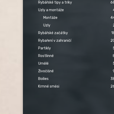
Rybářské tipy a triky
6
Uzly a montáže
Montáže
4
Uzly
Rybářské začátky
1
Rybaření v zahraničí
2
Partikly
Rostlinné
Umělé
Živočišné
Boilies
3
Krmné směsi
2