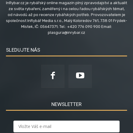
InRybar.cz je rybářský online magazín plný zpravodajství a aktualit
ze světa rybaření, zaměřený i na celou řadou rybářských témat,
od návodů až po recenze rybářských potřeb. Provozovatelem je
společnost InRybář Media s.r.o., Malý Koloredov 761, 738 01 Frýdek-
Místek, IČ: 05647371; Tel.: +420 776 090 900 Email:
plasgura@inrybar.cz
SLEDUJTE NÁS
NEWSLETTER