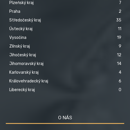
Plzeňský kraj
7
Praha
2
Středočeský kraj
35
Ústecký kraj
11
Vysočina
19
Zlínský kraj
9
Jihočeský kraj
12
Jihomoravský kraj
14
Karlovarský kraj
4
Královehradecký kraj
6
Liberecký kraj
0
O NÁS