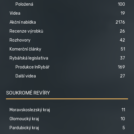
Položená
100
Videa
19
Akční nabídka
2176
Recenze výrobků
26
Rozhovory
42
Komerční články
51
Rybářská legislativa
37
Produkce InRybář
169
Další videa
27
SOUKROMÉ REVÍRY
Moravskoslezský kraj
11
Olomoucký kraj
10
Pardubický kraj
5