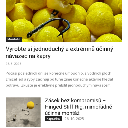
Montáže
Vyrobte si jednoduchý a extrémně účinný
návazec na kapry
26. 3. 2026
Počasí posledních dní se konečně umoudřilo, z vodních ploch
zmizel led a ryby začínají po tuhé zimě konečně aktivně hledat
potravu. Zkuste je efektivně přelstít jednoduchým návazcem.
Zásek bez kompromisů –
Hinged Stiff Rig, mimořádně
účinná montáž
26. 10. 2025
Kaprařina