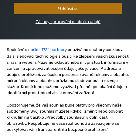
Přihlásit se
Zásady zpracování osobních údajů
Společně s
našimi 1731 partnery
používáme soubory cookies a
další sledovací technologie sloužící ke zlepšení vašich zkušeností
s naším webem. Můžeme ukládat nebo mít přístup k informacím v
O nás
zařízení a zpracovávat osobní údaje, jako je vaše IP adresa a
Kontakt
údaje o prohlížení, za účelem personalizované reklamy a obsahu,
Reklama
měření reklamy a obsahu, průzkumu sledovanosti a rozvoje
služeb. Kromě toho můžeme využívat přesné geolokační údaje a
Zásady soukromí
identifikaci prostřednictvím skenování zařízení.
Privacy policy
Cookies
Upozorňujeme, že váš souhlas bude platný pro všechny naše
subdomény. Svůj souhlas můžete kdykoli změnit nebo odvolat
Etický kodex
kliknutím na tlačítko „Předvolby souhlasu” v dolní části
Redakce
obrazovky. Respektujeme vaše rozhodnutí a zavazujeme se
poskytovat vám transparentní a bezpečné prohlížení.”
Copyright © www.inrybar.cz 2013 - 2026 | Na veškerý materiál,