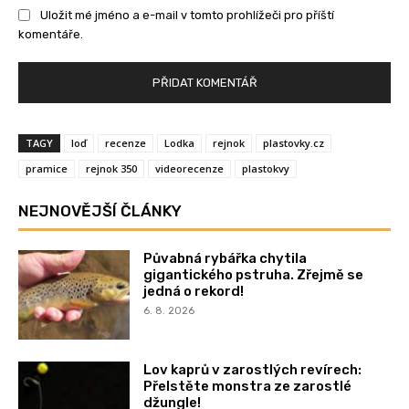
Uložit mé jméno a e-mail v tomto prohlížeči pro příští
komentáře.
TAGY
loď
recenze
Lodka
rejnok
plastovky.cz
pramice
rejnok 350
videorecenze
plastokvy
NEJNOVĚJŠÍ ČLÁNKY
Půvabná rybářka chytila
gigantického pstruha. Zřejmě se
jedná o rekord!
6. 8. 2026
Lov kaprů v zarostlých revírech:
Přelstěte monstra ze zarostlé
džungle!