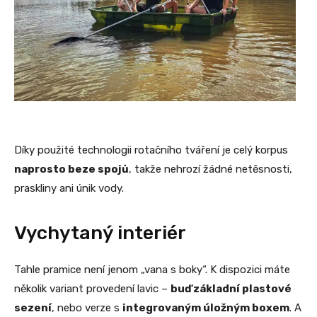
Díky použité technologii rotačního tváření je celý korpus
naprosto beze spojů
, takže nehrozí žádné netěsnosti,
praskliny ani únik vody.
Vychytaný interiér
Tahle pramice není jenom „vana s boky“. K dispozici máte
několik variant provedení lavic –
buď základní plastové
sezení
, nebo verze s
integrovaným úložným boxem
. A