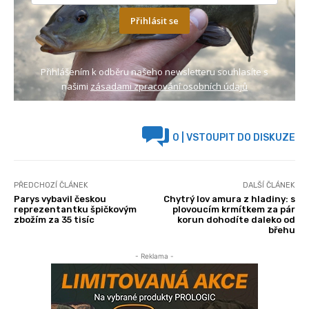
Přihlásit se
Přihlášením k odběru našeho newsletteru souhlasíte s
našimi
zásadami zpracování osobních údajů
0
| VSTOUPIT DO DISKUZE
PŘEDCHOZÍ ČLÁNEK
DALŠÍ ČLÁNEK
Parys vybavil českou
Chytrý lov amura z hladiny: s
reprezentantku špičkovým
plovoucím krmítkem za pár
zbožím za 35 tisíc
korun dohodíte daleko od
břehu
- Reklama -