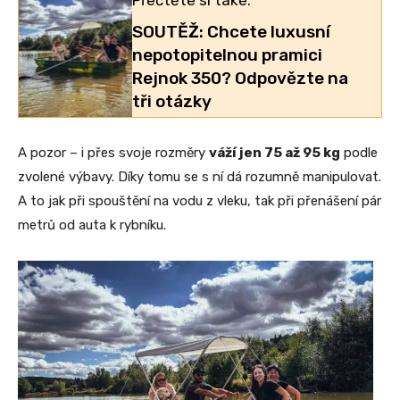
Přečtěte si také:
SOUTĚŽ: Chcete luxusní
nepotopitelnou pramici
Rejnok 350? Odpovězte na
tři otázky
A pozor – i přes svoje rozměry
váží jen 75 až 95 kg
podle
zvolené výbavy. Díky tomu se s ní dá rozumně manipulovat.
A to jak při spouštění na vodu z vleku, tak při přenášení pár
metrů od auta k rybníku.