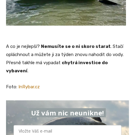
A co je nejlepší?
Nemusíte se o ni skoro starat
. Stačí
opláchnout a můžete ji za týden znovu nahodit do vody.
Přesně takhle má vypadat
chytrá investice do
vybavení
.
Foto:
InRybar.cz
Už vám nic neunikne!