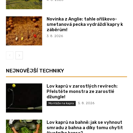
Novinka z Anglie: tahle oříškovo-
smetanová pecka vydráždí kapry k
záběrům!
3. 8. 2026
NEJNOVĚJŠÍ TECHNIKY
Lov kaprů v zarostlých revírech:
Přelstěte monstra ze zarostlé
džungle!
5. 8. 2026
Montáže na kapra
Lov kaprů na bahně: jak se vyhnout
smradu z bahna a díky tomu chytit
životního kapra?