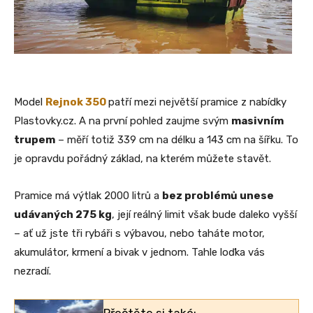
Model
Rejnok 350
patří mezi největší pramice z nabídky
Plastovky.cz. A na první pohled zaujme svým
masivním
trupem
– měří totiž 339 cm na délku a 143 cm na šířku. To
je opravdu pořádný základ, na kterém můžete stavět.
Pramice má výtlak 2000 litrů a
bez problémů unese
udávaných 275 kg
, její reálný limit však bude daleko vyšší
– ať už jste tři rybáři s výbavou, nebo taháte motor,
akumulátor, krmení a bivak v jednom. Tahle loďka vás
nezradí.