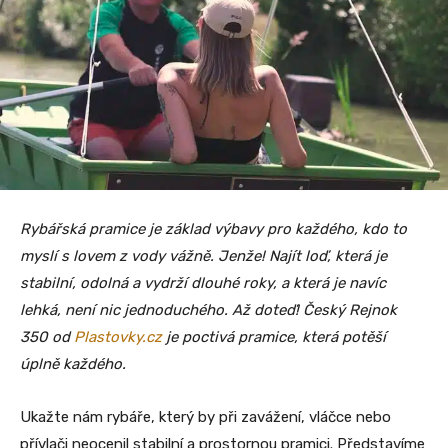
Rybářská pramice je základ výbavy pro každého, kdo to
myslí s lovem z vody vážně. Jenže! Najít loď, která je
stabilní, odolná a vydrží dlouhé roky, a která je navíc
lehká, není nic jednoduchého. Až doteď! Český Rejnok
350 od
Plastovky.cz
je poctivá pramice, která potěší
úplně každého.
Ukažte nám rybáře, který by při zavážení, vláčce nebo
přívlači neocenil stabilní a prostornou pramici. Představíme