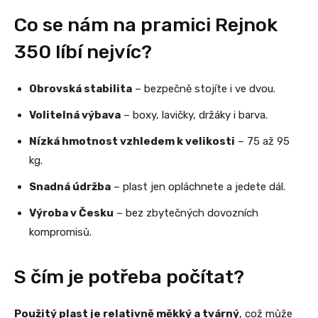
Co se nám na pramici Rejnok
350 líbí nejvíc?
Obrovská stabilita
– bezpečně stojíte i ve dvou.
Volitelná výbava
– boxy, lavičky, držáky i barva.
Nízká hmotnost vzhledem k velikosti
– 75 až 95
kg.
Snadná údržba
– plast jen opláchnete a jedete dál.
Výroba v Česku
– bez zbytečných dovozních
kompromisů.
S čím je potřeba počítat?
Použitý plast je relativně měkký a tvárný
, což může