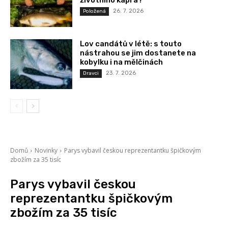
26. 7. 2026
Položená
Lov candátů v létě: s touto
nástrahou se jim dostanete na
kobylku i na mělčinách
23. 7. 2026
Dravci