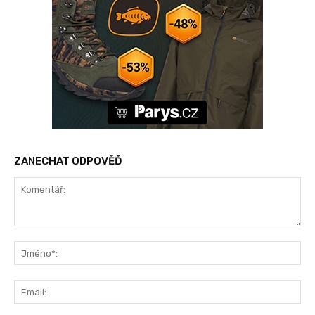
ZANECHAT ODPOVĚĎ
Komentář:
Jm
Ema