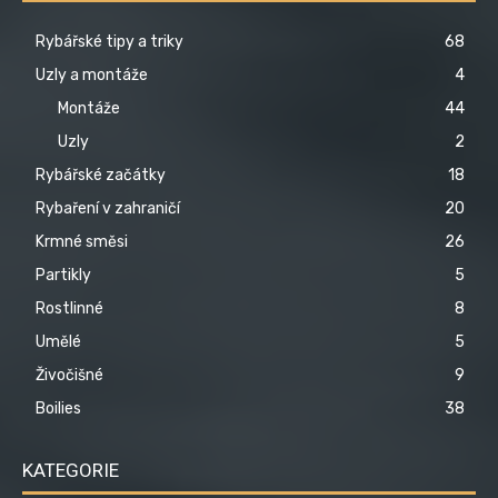
Rybářské tipy a triky
68
Uzly a montáže
4
Montáže
44
Uzly
2
Rybářské začátky
18
Rybaření v zahraničí
20
Krmné směsi
26
Partikly
5
Rostlinné
8
Umělé
5
Živočišné
9
Boilies
38
KATEGORIE