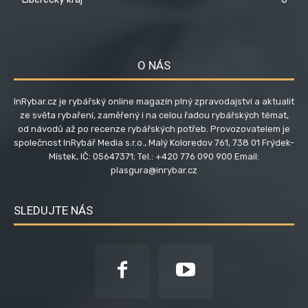
O NÁS
InRybar.cz je rybářský online magazín plný zpravodajství a aktualit
ze světa rybaření, zaměřený i na celou řadou rybářských témat,
od návodů až po recenze rybářských potřeb. Provozovatelem je
společnost InRybář Media s.r.o., Malý Koloredov 761, 738 01 Frýdek-
Místek, IČ: 05647371; Tel.: +420 776 090 900 Email:
plasgura@inrybar.cz
SLEDUJTE NÁS