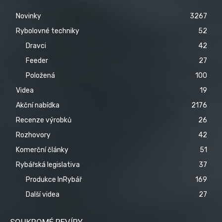
Novinky
3267
Rybolovné techniky
52
Dravci
42
Feeder
27
Položená
100
Videa
19
Akční nabídka
2176
Recenze výrobků
26
Rozhovory
42
Komerční články
51
Rybářská legislativa
37
Produkce InRybář
169
Další videa
27
SOUKROMÉ REVÍRY