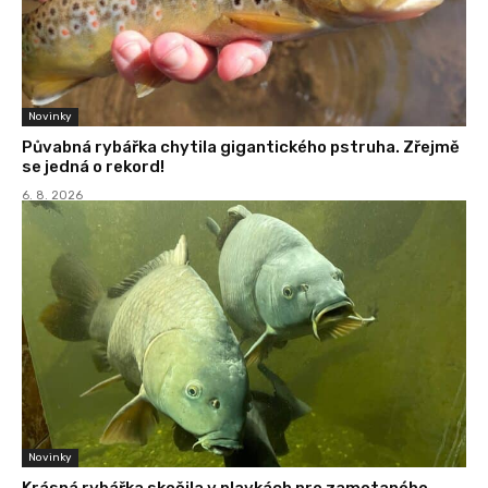
Novinky
Půvabná rybářka chytila gigantického pstruha. Zřejmě
se jedná o rekord!
6. 8. 2026
Novinky
Krásná rybářka skočila v plavkách pro zamotaného