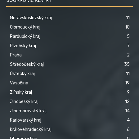
Moravskoslezský kraj
11
Olomoucký kraj
10
Pardubický kraj
5
Plzeňský kraj
7
Praha
2
Středočeský kraj
35
Ústecký kraj
11
Vysočina
19
Zlínský kraj
9
Jihočeský kraj
12
Jihomoravský kraj
14
Karlovarský kraj
4
Královehradecký kraj
6
Liberecký kraj
0