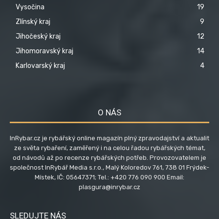
Vysočina
19
Zlínský kraj
9
Jihočeský kraj
12
Jihomoravský kraj
14
Karlovarský kraj
4
O NÁS
InRybar.cz je rybářský online magazín plný zpravodajství a aktualit
ze světa rybaření, zaměřený i na celou řadou rybářských témat,
od návodů až po recenze rybářských potřeb. Provozovatelem je
společnost InRybář Media s.r.o., Malý Koloredov 761, 738 01 Frýdek-
Místek, IČ: 05647371; Tel.: +420 776 090 900 Email:
plasgura@inrybar.cz
SLEDUJTE NÁS