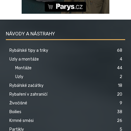
NÁVODY A NÁSTRAHY
Rybářské tipy a triky
68
Uzly a montáže
4
Montáže
44
Uzly
2
Rybářské začátky
18
Rybaření v zahraničí
20
Živočišné
9
Boilies
38
Krmné směsi
26
Partikly
5