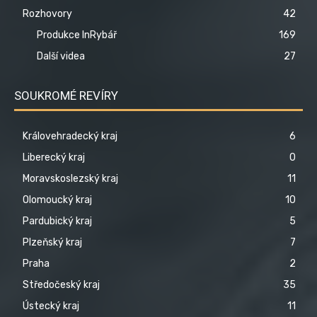
Rozhovory
42
Produkce InRybář
169
Další videa
27
SOUKROMÉ REVÍRY
Královehradecký kraj
6
Liberecký kraj
0
Moravskoslezský kraj
11
Olomoucký kraj
10
Pardubický kraj
5
Plzeňský kraj
7
Praha
2
Středočeský kraj
35
Ústecký kraj
11