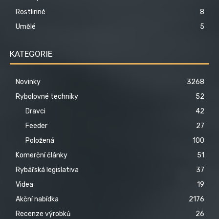
Rostlinné
8
Umělé
5
KATEGORIE
Novinky
3268
Rybolovné techniky
52
Dravci
42
Feeder
27
Položená
100
Komerční články
51
Rybářská legislativa
37
Videa
19
Akční nabídka
2176
Recenze výrobků
26