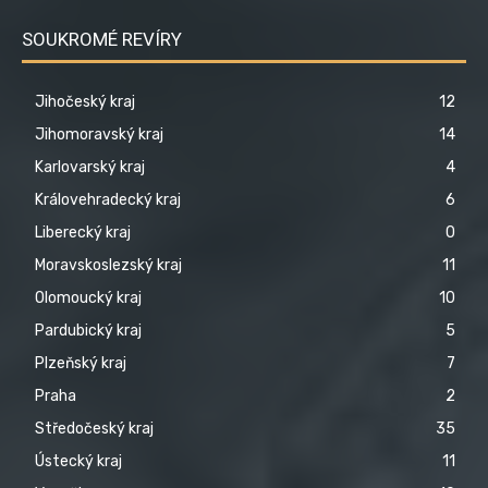
SOUKROMÉ REVÍRY
Jihočeský kraj
12
Jihomoravský kraj
14
Karlovarský kraj
4
Královehradecký kraj
6
Liberecký kraj
0
Moravskoslezský kraj
11
Olomoucký kraj
10
Pardubický kraj
5
Plzeňský kraj
7
Praha
2
Středočeský kraj
35
Ústecký kraj
11