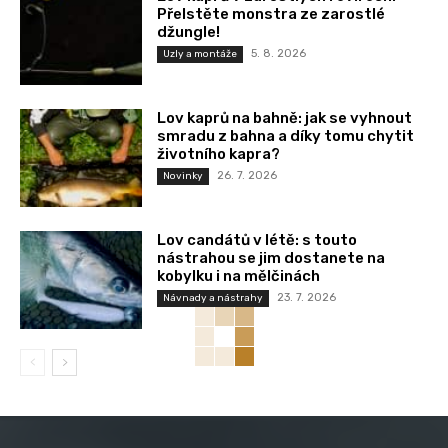
Přelstěte monstra ze zarostlé
džungle!
5. 8. 2026
Uzly a montáže
Lov kaprů na bahně: jak se vyhnout
smradu z bahna a díky tomu chytit
životního kapra?
26. 7. 2026
Novinky
Lov candátů v létě: s touto
nástrahou se jim dostanete na
kobylku i na mělčinách
23. 7. 2026
Návnady a nástrahy