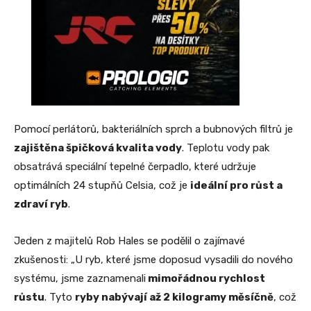
Pomocí perlátorů, bakteriálních sprch a bubnových filtrů je
zajištěna špičková kvalita vody
. Teplotu vody pak
obsatrává speciální tepelné čerpadlo, které udržuje
optimálních 24 stupňů Celsia, což je
ideální pro růst a
zdraví ryb
.
Jeden z majitelů Rob Hales se podělil o zajímavé
zkušenosti: „U ryb, které jsme doposud vysadili do nového
systému, jsme zaznamenali
mimořádnou rychlost
růstu
. Tyto
ryby nabývají až 2 kilogramy měsíčně
, což