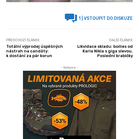
1
| VSTOUPIT DO DISKUZE
PŘEDCHOZÍ ČLÁNEK
DALŠÍ ČLÁNEK
Totální výprodej úspěšných
Likvidace skladu: boilies od
nástrah na candáty:
Karla Nikla s giga slevou.
k dostání za pár korun
Poslední krabičky
- Reklama -