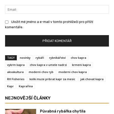
Ema
Uložit mé jméno a e-mail v tomto prohlížeči pro příští
komentáře.
TAGY
novinky
rybáři
rybníkářství
chov kapra
vykrm kapra
chov kapra v umele nadrzi
krmeni kapra
akvakultura
moderni chov ryb
moderni chov kapra
RH Fisheries
kolik muze pribrat kapr za mesic
jak chovat kapra
Kapr
Kaprařina
NEJNOVĚJŠÍ ČLÁNKY
Půvabná rybářka chytila