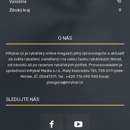
Vysočina
19
Zlínský kraj
9
O NÁS
InRybar.cz je rybářský online magazín plný zpravodajství a aktualit
ze světa rybaření, zaměřený i na celou řadou rybářských témat,
od návodů až po recenze rybářských potřeb. Provozovatelem je
společnost InRybář Media s.r.o., Malý Koloredov 761, 738 01 Frýdek-
Místek, IČ: 05647371; Tel.: +420 776 090 900 Email:
plasgura@inrybar.cz
SLEDUJTE NÁS