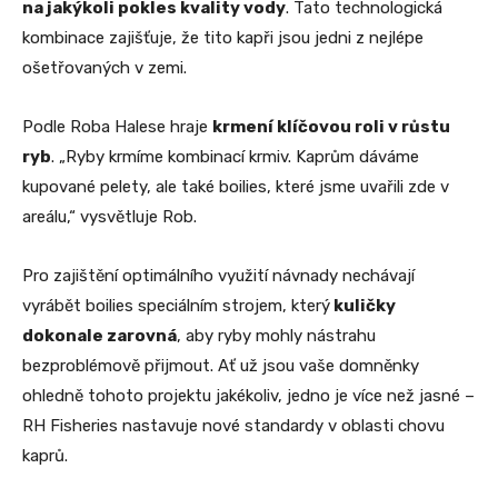
na jakýkoli pokles kvality vody
. Tato technologická
kombinace zajišťuje, že tito kapři jsou jedni z nejlépe
ošetřovaných v zemi.
Podle Roba Halese hraje
krmení klíčovou roli v růstu
ryb
. „Ryby krmíme kombinací krmiv. Kaprům dáváme
kupované pelety, ale také boilies, které jsme uvařili zde v
areálu,“ vysvětluje Rob.
Pro zajištění optimálního využití návnady nechávají
vyrábět boilies speciálním strojem, který
kuličky
dokonale zarovná
, aby ryby mohly nástrahu
bezproblémově přijmout. Ať už jsou vaše domněnky
ohledně tohoto projektu jakékoliv, jedno je více než jasné –
RH Fisheries nastavuje nové standardy v oblasti chovu
kaprů.