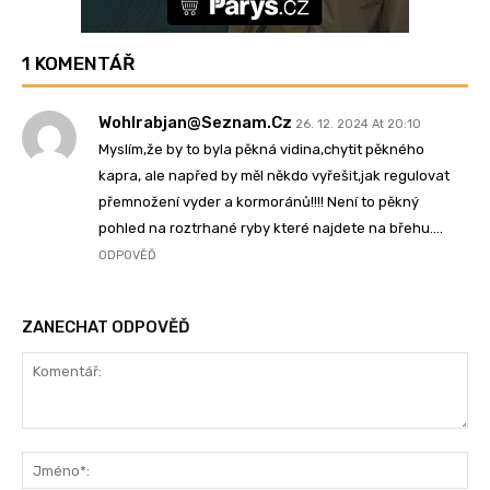
1 KOMENTÁŘ
Wohlrabjan@seznam.cz
26. 12. 2024 At 20:10
Myslím,že by to byla pěkná vidina,chytit pěkného
kapra, ale napřed by měl někdo vyřešit,jak regulovat
přemnožení vyder a kormoránů!!!! Není to pěkný
pohled na roztrhané ryby které najdete na břehu….
ODPOVĚĎ
ZANECHAT ODPOVĚĎ
Komentář:
Jm