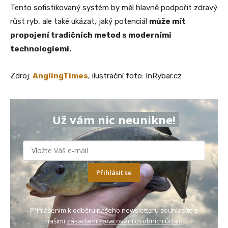
Tento sofistikovaný systém by měl hlavně podpořit zdravý
růst ryb, ale také ukázat, jaký potenciál
může mít
propojení tradičních metod s moderními
technologiemi.
Zdroj:
AnglingTimes
, ilustrační foto: InRybar.cz
Už vám nic neunikne!
Přihlásit se
Přihlášením k odběru našeho newsletteru souhlasíte s
našimi
zásadami zpracování osobních údajů