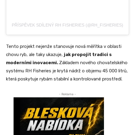
PŘÍSPĚVEK SDÍLENÝ RH FISHERIES (@RH_FISHERIES)
Tento projekt nejenže stanovuje nová měřítka v oblasti
chovu ryb, ale taky ukazuje,
jak propojit tradici s
moderními inovacemi.
Základem nového chovatelského
systému RH Fisheries je krytá nádrž o objemu 45 000 litrů,
která poskytuje rybám stabilní a kontrolované prostředí.
- Reklama -