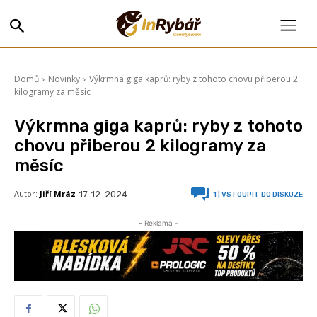
Domů
Novinky
Výkrmna giga kaprů: ryby z tohoto chovu přiberou 2
kilogramy za měsíc
Výkrmna giga kaprů: ryby z tohoto
chovu přiberou 2 kilogramy za
měsíc
Autor:
Jiří Mráz
17. 12. 2024
1
| VSTOUPIT DO DISKUZE
- Reklama -