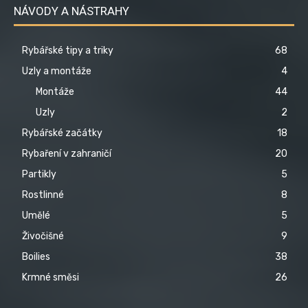
NÁVODY A NÁSTRAHY
Rybářské tipy a triky
68
Uzly a montáže
4
Montáže
44
Uzly
2
Rybářské začátky
18
Rybaření v zahraničí
20
Partikly
5
Rostlinné
8
Umělé
5
Živočišné
9
Boilies
38
Krmné směsi
26