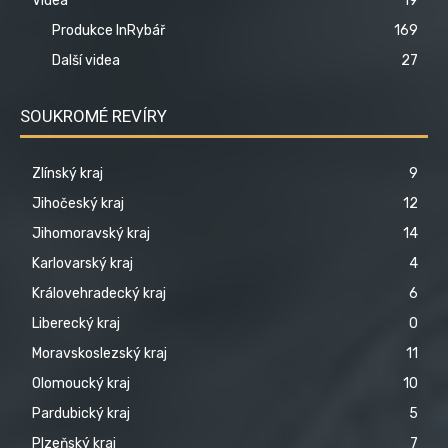
Videa
19
Produkce InRybář
169
Další videa
27
SOUKROMÉ REVÍRY
Zlínský kraj
9
Jihočeský kraj
12
Jihomoravský kraj
14
Karlovarský kraj
4
Královehradecký kraj
6
Liberecký kraj
0
Moravskoslezský kraj
11
Olomoucký kraj
10
Pardubický kraj
5
Plzeňský kraj
7