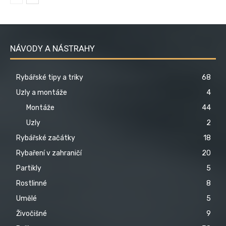
NÁVODY A NÁSTRAHY
Rybářské tipy a triky
68
Uzly a montáže
4
Montáže
44
Uzly
2
Rybářské začátky
18
Rybaření v zahraničí
20
Partikly
5
Rostlinné
8
Umělé
5
Živočišné
9