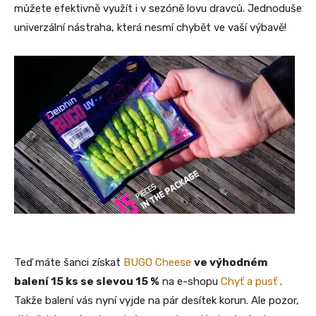
můžete efektivně využít i v sezóně lovu dravců. Jednoduše
univerzální nástraha, která nesmí chybět ve vaší výbavě!
Teď máte šanci získat
BUGO Cheese
ve výhodném
balení 15 ks se slevou 15 %
na e-shopu
Chyť a pusť
.
Takže balení vás nyní vyjde na pár desítek korun. Ale pozor,