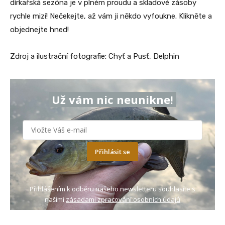
dírkařská sezóna je v plném proudu a skladové zásoby
rychle mizí! Nečekejte, až vám ji někdo vyfoukne. Klikněte a
objednejte hned!
Zdroj a ilustrační fotografie: Chyť a Pusť, Delphin
Už vám nic neunikne!
Přihlásit se
Přihlášením k odběru našeho newsletteru souhlasíte s
našimi
zásadami zpracování osobních údajů