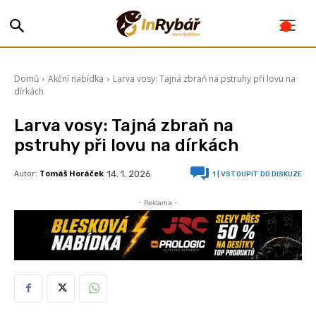
Domů
Akční nabídka
Larva vosy: Tajná zbraň na pstruhy při lovu na
dírkách
Larva vosy: Tajná zbraň na
pstruhy při lovu na dírkách
Autor:
Tomáš Horáček
14. 1. 2026
1
| VSTOUPIT DO DISKUZE
- Reklama -