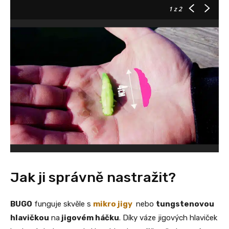
1
z 2
Jak ji správně nastražit?
BUGO
funguje skvěle s
mikro jigy
nebo
tungstenovou
hlavičkou
na
jigovém háčku
. Díky váze jigových hlaviček