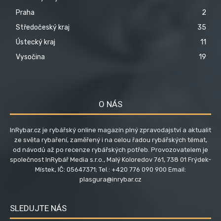
Praha
2
Středočeský kraj
35
Ústecký kraj
11
Vysočina
19
O NÁS
InRybar.cz je rybářský online magazín plný zpravodajství a aktualit
ze světa rybaření, zaměřený i na celou řadou rybářských témat,
od návodů až po recenze rybářských potřeb. Provozovatelem je
společnost InRybář Media s.r.o., Malý Koloredov 761, 738 01 Frýdek-
Místek, IČ: 05647371; Tel.: +420 776 090 900 Email:
plasgura@inrybar.cz
SLEDUJTE NÁS