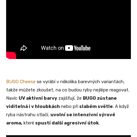
BUGO Cheese
se vyrábí v několika barevných variantách,
takže můžete zkoušet, na co budou ryby nejlépe reagovat.
Navíc
UV aktivní barvy
zajišťují, že
BUGO zůstane
viditelná i v hloubkách
nebo při
slabém světle
. A když
ryba nástrahu stlačí,
uvolní se intenzivní sýrové
aroma,
které
spustí další agresivní útok
.