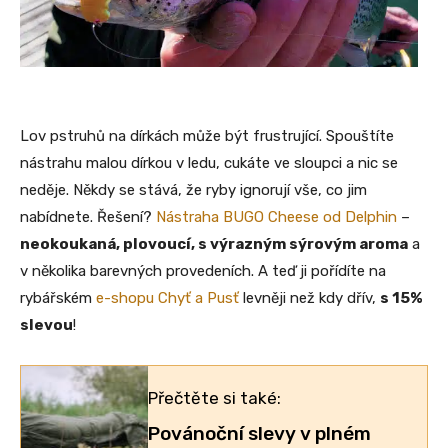
Lov pstruhů na dírkách může být frustrující. Spouštíte
nástrahu malou dírkou v ledu, cukáte ve sloupci a nic se
neděje. Někdy se stává, že ryby ignorují vše, co jim
nabídnete. Řešení?
Nástraha BUGO Cheese od Delphin
–
neokoukaná, plovoucí, s výrazným sýrovým aroma
a
v několika barevných provedeních. A teď ji pořídíte na
rybářském
e-shopu Chyť a Pusť
levněji než kdy dřív,
s 15%
slevou
!
Přečtěte si také:
Povánoční slevy v plném