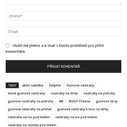
Komentář:
Jm
Ema
Uložit mé jméno a e-mail v tomto prohlížeči pro příští
komentáře.
TAGY
akční nabídka
Delphin
Gumové nástrahy
levné gumové nástrahy
nastrahy na dirky
nastrahy na pstruhy
gumove nastrahy na pstruhy
AN
BUGO Cheese
gumové larvy
gumové nástrahy na přívlač
gumové nástrahy k lovu na dírky
nástraha na lov pod ledem
nástrahy na lov pod ledem
nástrahy na chytání pod ledem