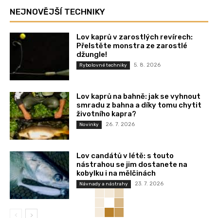
NEJNOVĚJŠÍ TECHNIKY
Lov kaprů v zarostlých revírech:
Přelstěte monstra ze zarostlé
džungle!
5. 8. 2026
Rybolovné techniky
Lov kaprů na bahně: jak se vyhnout
smradu z bahna a díky tomu chytit
životního kapra?
26. 7. 2026
Novinky
Lov candátů v létě: s touto
nástrahou se jim dostanete na
kobylku i na mělčinách
23. 7. 2026
Návnady a nástrahy