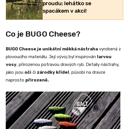
proudu: lehátko se
spacákem v akci!
Co je BUGO Cheese?
BUGO Cheese je unikátní měkká nástraha
vyrobená z
plovoucího materiálu. Její vývoj byl inspirován
larvou
vosy
, přirozenou potravou dravých ryb. Detaily nástrahy,
jako jsou
oči
či
zárodky křídel
, působí na dravce
naprosto
přirozeně.