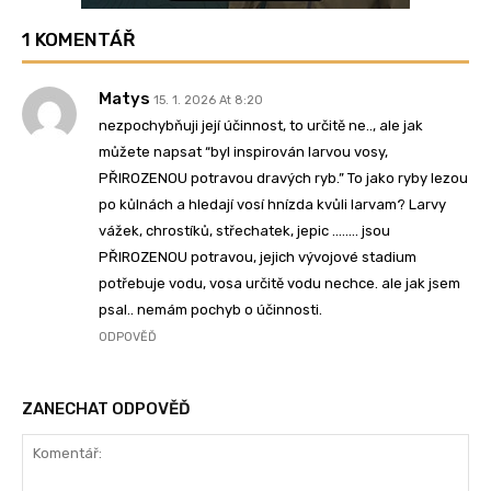
1 KOMENTÁŘ
Matys
15. 1. 2026 At 8:20
nezpochybňuji její účinnost, to určitě ne.., ale jak
můžete napsat “byl inspirován larvou vosy,
PŘIROZENOU potravou dravých ryb.” To jako ryby lezou
po kůlnách a hledají vosí hnízda kvůli larvam? Larvy
vážek, chrostíků, střechatek, jepic …….. jsou
PŘIROZENOU potravou, jejich vývojové stadium
potřebuje vodu, vosa určitě vodu nechce. ale jak jsem
psal.. nemám pochyb o účinnosti.
ODPOVĚĎ
ZANECHAT ODPOVĚĎ