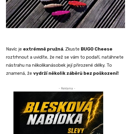
Navíc je
extrémně pružná
. Zkuste
BUGO Cheese
roztrhnout a uvidíte, že než se vám to podaří, natáhnete
nástrahu na několikanásobek její přirozené délky. To
znamená, že
vydrží několik záběrů bez poškození!
- Reklama -