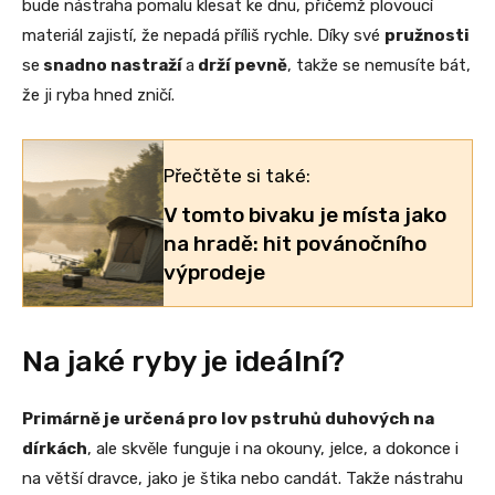
bude nástraha pomalu klesat ke dnu, přičemž plovoucí
materiál zajistí, že nepadá příliš rychle. Díky své
pružnosti
se
snadno nastraží
a
drží pevně
, takže se nemusíte bát,
že ji ryba hned zničí.
Přečtěte si také:
V tomto bivaku je místa jako
na hradě: hit povánočního
výprodeje
Na jaké ryby je ideální?
Primárně je určená pro lov pstruhů duhových na
dírkách
, ale skvěle funguje i na okouny, jelce, a dokonce i
na větší dravce, jako je štika nebo candát. Takže nástrahu