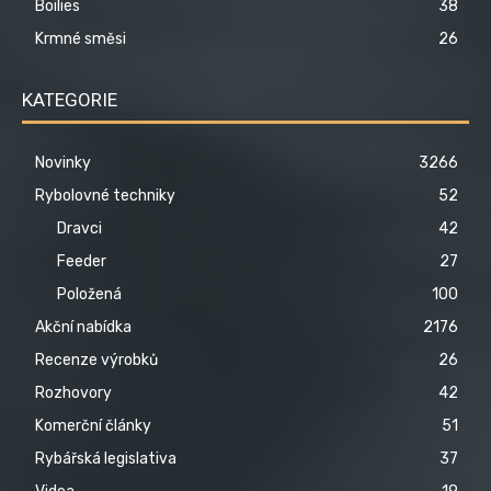
Boilies
38
Krmné směsi
26
KATEGORIE
Novinky
3266
Rybolovné techniky
52
Dravci
42
Feeder
27
Položená
100
Akční nabídka
2176
Recenze výrobků
26
Rozhovory
42
Komerční články
51
Rybářská legislativa
37