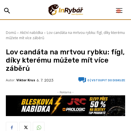
Domů
Akční nabídka
Lov candáta na mrtvou rybku: fígl, díky kterému
můžete mít více záběrů
Lov candáta na mrtvou rybku: fígl,
díky kterému můžete mít více
záběrů
Autor:
Viktor Krus
6. 7. 2023
0
| VSTOUPIT DO DISKUZE
- Reklama -