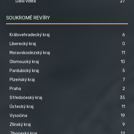
Další videa
27
SOUKROMÉ REVÍRY
Královehradecký kraj
6
Liberecký kraj
0
Moravskoslezský kraj
11
Olomoucký kraj
10
Pardubický kraj
5
Plzeňský kraj
7
Praha
2
Středočeský kraj
35
Ústecký kraj
11
Vysočina
19
Zlínský kraj
9
Jihočeský kraj
12