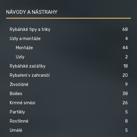
NÁVODY A NÁSTRAHY
Rybářské tipy a triky
68
Uzly a montáže
4
Montáže
44
Uzly
2
Rybářské začátky
18
Rybaření v zahraničí
20
Živočišné
9
Boilies
38
Krmné směsi
26
Partikly
5
Rostlinné
8
Umělé
5