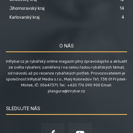
Jihomoravský kraj
14
Karlovarský kraj
4
O NÁS
InRybar.cz je rybářský online magazín plný zpravodajství a aktualit
ze světa rybaření, zaměřený i na celou řadou rybářských témat,
od návodů až po recenze rybářských potřeb. Provozovatelem je
společnost InRybář Media s.r.o., Malý Koloredov 761, 738 01 Frýdek-
Místek, IČ: 05647371; Tel.: +420 776 090 900 Email:
plasgura@inrybar.cz
SLEDUJTE NÁS