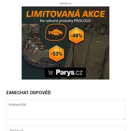
- Reklama -
ZANECHAT ODPOVĚĎ
Komentář:
Jm