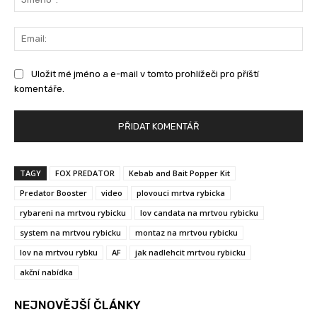
Ema
Uložit mé jméno a e-mail v tomto prohlížeči pro příští
komentáře.
TAGY
FOX PREDATOR
Kebab and Bait Popper Kit
Predator Booster
video
plovouci mrtva rybicka
rybareni na mrtvou rybicku
lov candata na mrtvou rybicku
system na mrtvou rybicku
montaz na mrtvou rybicku
lov na mrtvou rybku
AF
jak nadlehcit mrtvou rybicku
akční nabídka
NEJNOVĚJŠÍ ČLÁNKY