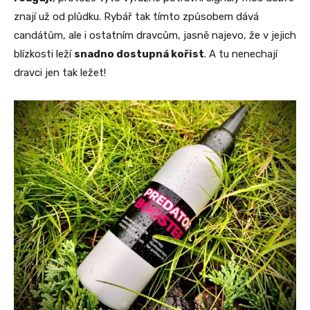
znají už od plůdku. Rybář tak tímto způsobem dává
candátům, ale i ostatním dravcům, jasně najevo, že v jejich
blízkosti leží
snadno dostupná kořist
. A tu nenechají
dravci jen tak ležet!