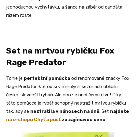
jednoduchou vychytávku, a šance na záběr od candáta
rázem roste.
Set na mrtvou rybičku Fox
Rage Predator
Tohle je
perfektní pomůcka
od renomované značky Fox
Rage Predator, kterou si v minulých sezónách oblíbili i
česko-slovenští rybáři. Ale ono se není čemu divit! Díky
této pomůcce je rybář schopný nastražit mrtvou rybičku
tak, aby se
neztratila v nánosech na dně
. Set
najdete
na e-shopu Chyť a pusť
za zajímavou cenu
.