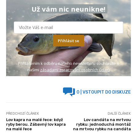
Už vám nic neunikne!
Přihlásit se
Přihlášením k odběru našeho newsletteru souhlasíte s
našimi
zásadami zpracování osobních údajů
0
| VSTOUPIT DO DISKUZE
PŘEDCHOZÍ ČLÁNEK
DALŠÍ ČLÁNEK
Lov kapra na malé řece: když
Lov candáta na mrtvou
ryby berou. Zábavný lov kapra
rybku: jednoduchá montáž
na malé řece
na mrtvou rybku na candáta