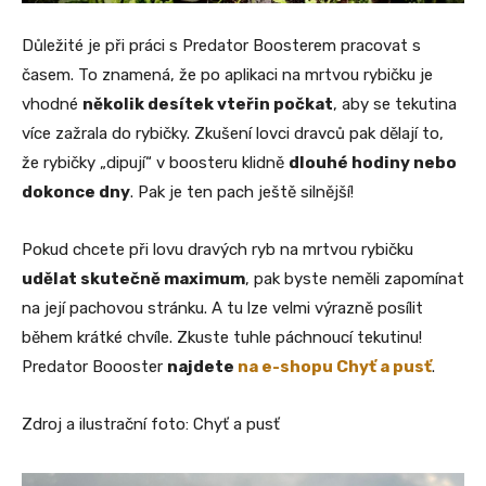
Důležité je při práci s Predator Boosterem pracovat s
časem. To znamená, že po aplikaci na mrtvou rybičku je
vhodné
několik desítek vteřin počkat
, aby se tekutina
více zažrala do rybičky. Zkušení lovci dravců pak dělají to,
že rybičky „dipují“ v boosteru klidně
dlouhé hodiny nebo
dokonce dny
. Pak je ten pach ještě silnější!
Pokud chcete při lovu dravých ryb na mrtvou rybičku
udělat skutečně maximum
, pak byste neměli zapomínat
na její pachovou stránku. A tu lze velmi výrazně posílit
během krátké chvíle. Zkuste tuhle páchnoucí tekutinu!
Predator Boooster
najdete
na e-shopu Chyť a pusť
.
Zdroj a ilustrační foto: Chyť a pusť