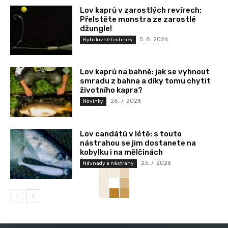
Lov kaprů v zarostlých revírech:
Přelstěte monstra ze zarostlé
džungle!
5. 8. 2026
Rybolovné techniky
Lov kaprů na bahně: jak se vyhnout
smradu z bahna a díky tomu chytit
životního kapra?
26. 7. 2026
Novinky
Lov candátů v létě: s touto
nástrahou se jim dostanete na
kobylku i na mělčinách
23. 7. 2026
Návnady a nástrahy