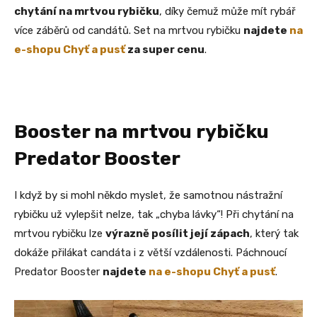
chytání na mrtvou rybičku
, díky čemuž může mít rybář
více záběrů od candátů. Set na mrtvou rybičku
najdete
na
e-shopu Chyť a pusť
za super cenu
.
Booster na mrtvou rybičku
Predator Booster
I když by si mohl někdo myslet, že samotnou nástražní
rybičku už vylepšit nelze, tak „chyba lávky“! Při chytání na
mrtvou rybičku lze
výrazně posílit její zápach
, který tak
dokáže přilákat candáta i z větší vzdálenosti. Páchnoucí
Predator Booster
najdete
na e-shopu Chyť a pusť
.