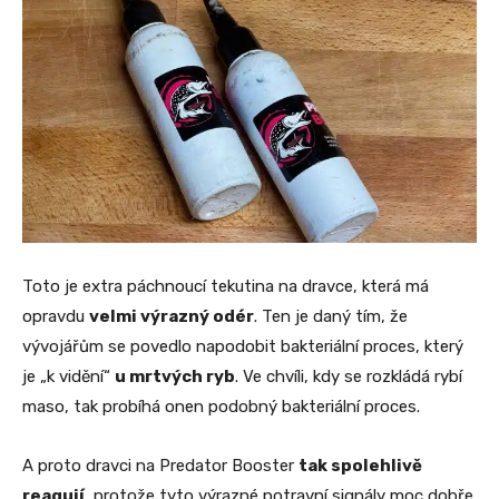
Toto je extra páchnoucí tekutina na dravce, která má
opravdu
velmi výrazný odér
. Ten je daný tím, že
vývojářům se povedlo napodobit bakteriální proces, který
je „k vidění“
u mrtvých ryb
. Ve chvíli, kdy se rozkládá rybí
maso, tak probíhá onen podobný bakteriální proces.
A proto dravci na Predator Booster
tak spolehlivě
reagují
, protože tyto výrazné potravní signály moc dobře