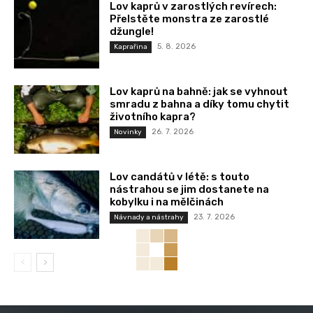
Lov kaprů v zarostlých revírech:
Přelstěte monstra ze zarostlé
džungle!
5. 8. 2026
Kaprařina
Lov kaprů na bahně: jak se vyhnout
smradu z bahna a díky tomu chytit
životního kapra?
26. 7. 2026
Novinky
Lov candátů v létě: s touto
nástrahou se jim dostanete na
kobylku i na mělčinách
23. 7. 2026
Návnady a nástrahy