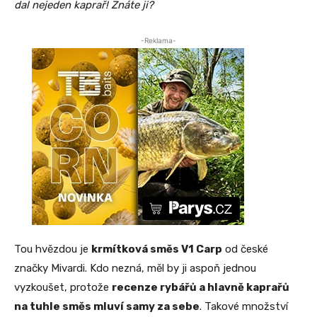
dal nejeden kaprař! Znáte ji?
-Reklama-
Tou hvězdou je
krmítková směs V1 Carp
od české
značky Mivardi. Kdo nezná, měl by ji aspoň jednou
vyzkoušet, protože
recenze rybářů a hlavně kaprařů
na tuhle směs mluví samy za sebe
. Takové množství