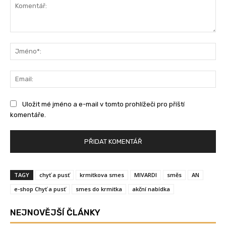
Komentář:
Jm
Ema
Uložit mé jméno a e-mail v tomto prohlížeči pro příští
komentáře.
TAGY
chyť a pusť
krmitkova smes
MIVARDI
směs
AN
e-shop Chyť a pusť
smes do krmitka
akční nabídka
NEJNOVĚJŠÍ ČLÁNKY