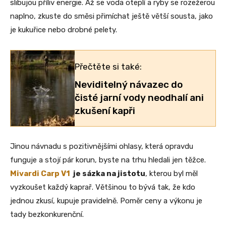
slibujou příliv energie. Až se voda oteplí a ryby se rozežerou
naplno, zkuste do směsi přimíchat ještě větší sousta, jako
je kukuřice nebo drobné pelety.
Přečtěte si také:
Neviditelný návazec do
čisté jarní vody neodhalí ani
zkušení kapři
Jinou návnadu s pozitivnějšími ohlasy, která opravdu
funguje a stojí pár korun, byste na trhu hledali jen těžce.
Mivardi Carp V1
je sázka na jistotu
, kterou byl měl
vyzkoušet každý kaprař. Většinou to bývá tak, že kdo
jednou zkusí, kupuje pravidelně. Poměr ceny a výkonu je
tady bezkonkurenční.