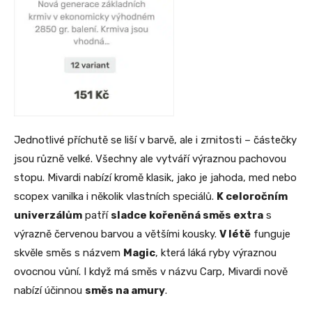
Jednotlivé příchutě se liší v barvě, ale i zrnitosti – částečky
jsou různě velké. Všechny ale vytváří výraznou pachovou
stopu. Mivardi nabízí kromě klasik, jako je jahoda, med nebo
scopex vanilka i několik vlastních speciálů.
K celoročním
univerzálům
patří
sladce kořeněná směs extra
s
výrazně červenou barvou a většími kousky.
V létě
funguje
skvěle směs s názvem
Magic
, která láká ryby výraznou
ovocnou vůní. I když má směs v názvu Carp, Mivardi nově
nabízí účinnou
směs na amury
.