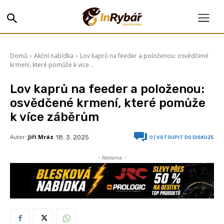
Domů
Akční nabídka
Lov kaprů na feeder a položenou: osvědčené
krmení, které pomůže k více...
Lov kaprů na feeder a položenou:
osvědčené krmení, které pomůže
k více záběrům
Autor:
Jiří Mráz
18. 3. 2025
0
| VSTOUPIT DO DISKUZE
- Reklama -