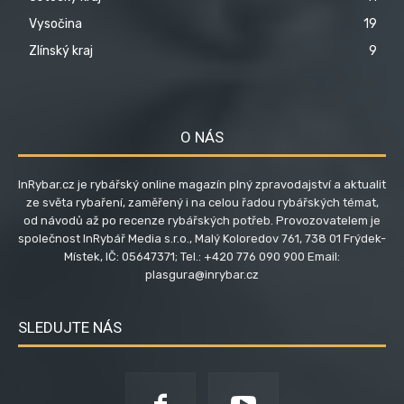
Vysočina
19
Zlínský kraj
9
O NÁS
InRybar.cz je rybářský online magazín plný zpravodajství a aktualit
ze světa rybaření, zaměřený i na celou řadou rybářských témat,
od návodů až po recenze rybářských potřeb. Provozovatelem je
společnost InRybář Media s.r.o., Malý Koloredov 761, 738 01 Frýdek-
Místek, IČ: 05647371; Tel.: +420 776 090 900 Email:
plasgura@inrybar.cz
SLEDUJTE NÁS