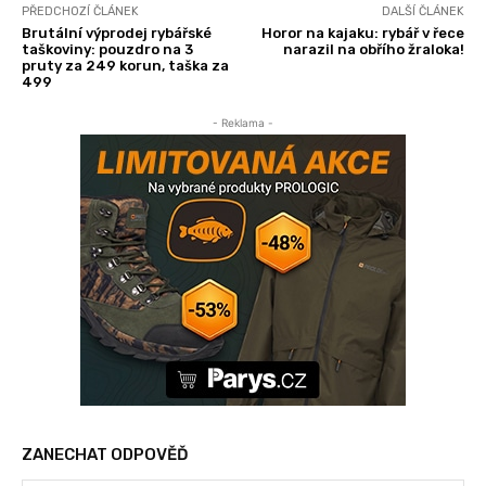
PŘEDCHOZÍ ČLÁNEK
DALŠÍ ČLÁNEK
Brutální výprodej rybářské
Horor na kajaku: rybář v řece
taškoviny: pouzdro na 3
narazil na obřího žraloka!
pruty za 249 korun, taška za
499
- Reklama -
ZANECHAT ODPOVĚĎ