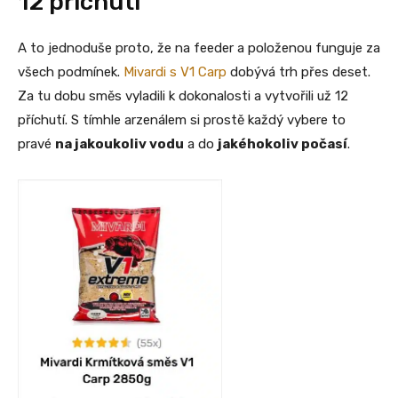
12 příchutí
A to jednoduše proto, že na feeder a položenou funguje za
všech podmínek.
Mivardi s V1 Carp
dobývá trh přes deset.
Za tu dobu směs vyladili k dokonalosti a vytvořili už 12
příchutí. S tímhle arzenálem si prostě každý vybere to
pravé
na jakoukoliv vodu
a do
jakéhokoliv počasí
.