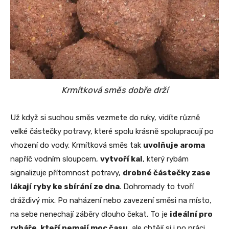
Krmítková směs dobře drží
Už když si suchou směs vezmete do ruky, vidíte různě
velké částečky potravy, které spolu krásně spolupracují po
vhození do vody. Krmítková směs tak
uvolňuje aroma
napříč vodním sloupcem,
vytvoří kal
, který rybám
signalizuje přítomnost potravy,
drobné částečky zase
lákají ryby ke sbírání ze dna
. Dohromady to tvoří
dráždivý mix. Po naházení nebo zavezení směsi na místo,
na sebe nenechají záběry dlouho čekat. To je
ideální pro
rybáře, kteří nemají moc času
, ale chtějí si i po práci