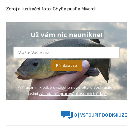
Zdroj a ilustrační foto: Chyť a pusť a Mivardi
Už vám nic neunikne!
Přihlásit se
Přihlášením k odběru našeho newsletteru souhlasíte s
našimi
zásadami zpracování osobních údajů
0
| VSTOUPIT DO DISKUZE