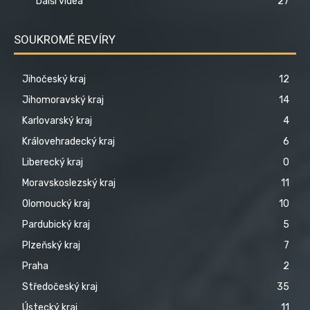
Další videa
27
SOUKROMÉ REVÍRY
Jihočeský kraj
12
Jihomoravský kraj
14
Karlovarský kraj
4
Královehradecký kraj
6
Liberecký kraj
0
Moravskoslezský kraj
11
Olomoucký kraj
10
Pardubický kraj
5
Plzeňský kraj
7
Praha
2
Středočeský kraj
35
Ústecký kraj
11