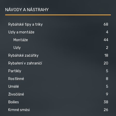
NÁVODY A NÁSTRAHY
Rybářské tipy a triky
68
Uzly a montáže
4
Montáže
44
Uzly
2
Rybářské začátky
18
Rybaření v zahraničí
20
Partikly
5
Rostlinné
8
Umělé
5
Živočišné
9
Boilies
38
Krmné směsi
26