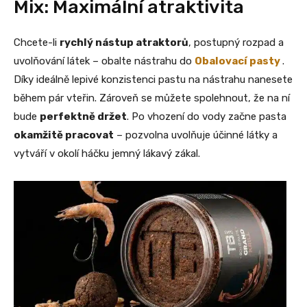
Mix: Maximální atraktivita
Chcete-li
rychlý nástup atraktorů
, postupný rozpad a
uvolňování látek – obalte nástrahu do
Obalovací pasty
.
Díky ideálně lepivé konzistenci pastu na nástrahu nanesete
během pár vteřin. Zároveň se můžete spolehnout, že na ní
bude
perfektně držet
. Po vhození do vody začne pasta
okamžitě pracovat
– pozvolna uvolňuje účinné látky a
vytváří v okolí háčku jemný lákavý zákal.