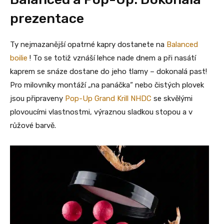
prezentace
Ty nejmazanější opatrné kapry dostanete na
Balanced
boilie
! To se totiž vznáší lehce nade dnem a při nasátí
kaprem se snáze dostane do jeho tlamy – dokonalá past!
Pro milovníky montáží „na panáčka“ nebo čistých plovek
jsou připraveny
Pop-Up Grand Krill NHDC
se skvělými
plovoucími vlastnostmi, výraznou sladkou stopou a v
růžové barvě.