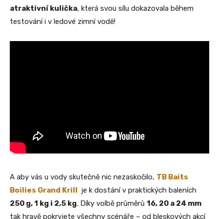
atraktivní kulička
, která svou sílu dokazovala během
testování i v ledové zimní vodě!
A aby vás u vody skutečně nic nezaskočilo,
TB Baits
Boilies Grand Krill
je k dostání v praktických baleních
250 g, 1 kg i 2,5 kg
. Díky volbě průměrů
16, 20 a 24 mm
tak hravě pokryjete všechny scénáře – od bleskových akcí