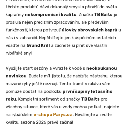
těchto produktů dává dokonalý smysl a přináší do světa
kaprařiny
nekompromisní kvalitu
. Značka
TB Baits
je
proslulá nejen precizním zpracováním, ale především
funkčností, kterou potvrzují
úlovky obrovských kaprů
u
nás i v zahraničí. Nepřihlížejte jen k úspěchům ostatních –
vsaďte na
Grand Krill
a začněte si plnit své vlastní
rybářské sny!
Využijte start sezóny a vyrazte k vodě s
neokoukanou
novinkou
. Budete mít jistotu, že nabízíte nástrahu, kterou
mazané ryby ještě neznají. Tento trumf v rukávu vám
pomůže dostat na podložku
první šupiny letošního
roku
. Kompletní sortiment od značky
TB Baits
pro
všechny situace, které vás u vody mohou potkat, najdete
na rybářském
e-shopu Parys.cz
. Neváhejte a zvolte
kvalitu, sezóna 2026 právě začíná!