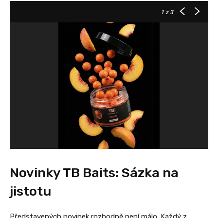
1
z 3
Novinky TB Baits: Sázka na
jistotu
Představených novinek rozhodně není málo. Každý z