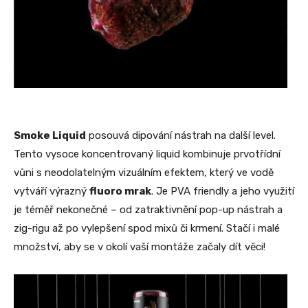
Smoke Liquid
posouvá dipování nástrah na další level.
Tento vysoce koncentrovaný liquid kombinuje prvotřídní
vůni s neodolatelným vizuálním efektem, který ve vodě
vytváří výrazný
fluoro mrak
. Je PVA friendly a jeho využití
je téměř nekonečné – od zatraktivnění pop-up nástrah a
zig-rigu až po vylepšení spod mixů či krmení. Stačí i malé
množství, aby se v okolí vaší montáže začaly dít věci!