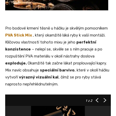
Pro bodové krmení těsně u háčku je skvělým pomocníkem
PVA Stick Mix
, který okamžitě láká ryby k vaší montáži.
Klíčovou vlastností tohoto mixu je jeho
perfektní
konzistence
– nelepí se, skvěle se s ním pracuje a po
rozpuštění PVA materiálu v okolí nástrahy doslova
exploduje.
Okamžitě tak začne lákat proplouvající kapry.
Mix navíc obsahuje
speciální barvivo
, které v okolí háčku
vytvoří
výrazný vizuální kal
, čímž se pro ryby stává
naprosto nepřehlédnutelným.
1
z 2