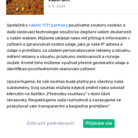
3. 8. 2026
Společně s
našimi 1731 partnery
používáme soubory cookies a
AKČNÍ NABÍDKY
další sledovací technologie sloužící ke zlepšení vašich zkušeností
s naším webem. Můžeme ukládat nebo mít přístup k informacím v
zařízení a zpracovávat osobní údaje, jako je vaše IP adresa a
Letní chytání v horských
údaje o prohlížení, za účelem personalizované reklamy a obsahu,
bystřinách? Tyhle prsačky se šiknou
měření reklamy a obsahu, průzkumu sledovanosti a rozvoje
5. 8. 2026
služeb. Kromě toho můžeme využívat přesné geolokační údaje a
identifikaci prostřednictvím skenování zařízení.
Upozorňujeme, že váš souhlas bude platný pro všechny naše
Kaprařský set pro začínající rybáře.
subdomény. Svůj souhlas můžete kdykoli změnit nebo odvolat
Vše, co potřebujete na první
kliknutím na tlačítko „Předvolby souhlasu” v dolní části
vycházku
obrazovky. Respektujeme vaše rozhodnutí a zavazujeme se
4. 8. 2026
poskytovat vám transparentní a bezpečné prohlížení.”
Novinka z Anglie: tahle oříškovo-
Zobrazit podrobnosti
Přijímám vše
smetanová pecka vydráždí kapry k
záběrům!