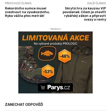
PŘEDCHOZÍ ČLÁNEK
DALŠÍ ČLÁNEK
Rekordního sumce musel
Skrytá hra za kauzou VIP
zvednout na vysokozdvihu.
povolenek: Cílem je otevřít
Ryba vážila přes metrák!
rybářský zákon a připravit
svazy o revíry
- Reklama -
ZANECHAT ODPOVĚĎ