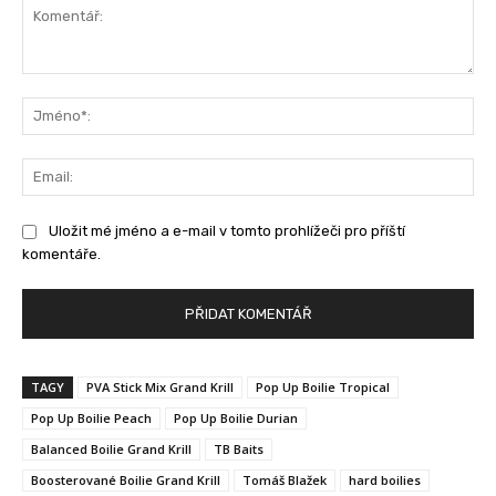
Komentář:
Jm
Ema
Uložit mé jméno a e-mail v tomto prohlížeči pro příští
komentáře.
TAGY
PVA Stick Mix Grand Krill
Pop Up Boilie Tropical
Pop Up Boilie Peach
Pop Up Boilie Durian
Balanced Boilie Grand Krill
TB Baits
Boosterované Boilie Grand Krill
Tomáš Blažek
hard boilies