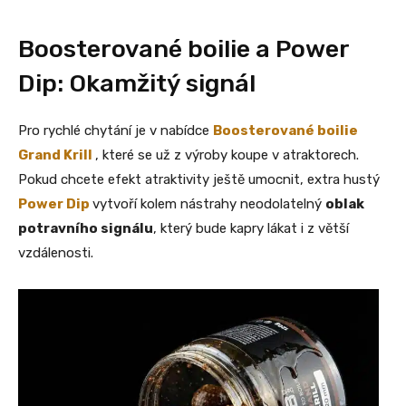
Boosterované boilie a Power
Dip: Okamžitý signál
Pro rychlé chytání je v nabídce
Boosterované boilie
Grand Krill
, které se už z výroby koupe v atraktorech.
Pokud chcete efekt atraktivity ještě umocnit, extra hustý
Power Dip
vytvoří kolem nástrahy neodolatelný
oblak
potravního signálu
, který bude kapry lákat i z větší
vzdálenosti.