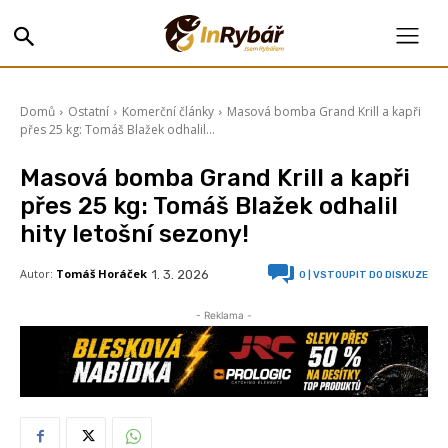
Domů
Ostatní
Komerční články
Masová bomba Grand Krill a kapři
přes 25 kg: Tomáš Blažek odhalil...
Masová bomba Grand Krill a kapři
přes 25 kg: Tomáš Blažek odhalil
hity letošní sezony!
Autor:
Tomáš Horáček
1. 3. 2026
0
| VSTOUPIT DO DISKUZE
- Reklama -