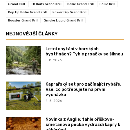
Grand Krill
TB Baits Grand Krill
Boilie Grand Krill
Boilie Krill
Pop Up Boilie Grand Krill
Power Dip Grand Krill
Booster Grand Krill
Smoke Liquid Grand Krill
NEJNOVĚJŠÍ ČLÁNKY
Letní chytání v horských
bystřinách? Tyhle prsačky se šiknou
5. 8. 2026
Kaprařský set pro začínající rybáře.
Vše, co potřebujete na první
vycházku
4. 8. 2026
Novinka z Anglie: tahle oříškovo-
smetanová pecka vydráždí kapry k
záběrům!