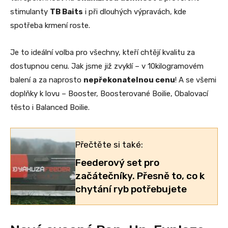
stimulanty
TB Baits
i při dlouhých výpravách, kde
spotřeba krmení roste.
Je to ideální volba pro všechny, kteří chtějí kvalitu za
dostupnou cenu. Jak jsme již zvyklí – v 10kilogramovém
balení a za naprosto
nepřekonatelnou cenu
! A se všemi
doplňky k lovu – Booster, Boosterované Boilie, Obalovací
těsto i Balanced Boilie.
Přečtěte si také:
Feederový set pro
začátečníky. Přesně to, co k
chytání ryb potřebujete