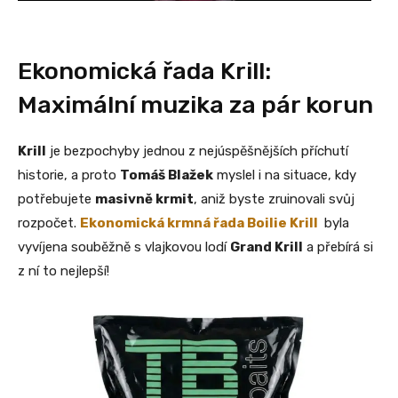
Ekonomická řada Krill:
Maximální muzika za pár korun
Krill
je bezpochyby jednou z nejúspěšnějších příchutí
historie, a proto
Tomáš Blažek
myslel i na situace, kdy
potřebujete
masivně krmit
, aniž byste zruinovali svůj
rozpočet.
Ekonomická krmná řada Boilie Krill
byla
vyvíjena souběžně s vlajkovou lodí
Grand Krill
a přebírá si
z ní to nejlepší!