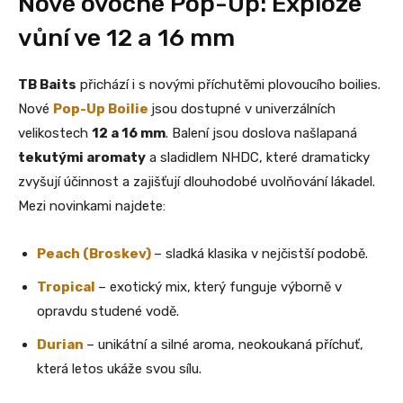
Nové ovocné Pop-Up: Exploze
vůní ve 12 a 16 mm
TB Baits
přichází i s novými příchutěmi plovoucího boilies.
Nové
Pop-Up Boilie
jsou dostupné v univerzálních
velikostech
12 a 16 mm
. Balení jsou doslova našlapaná
tekutými aromaty
a sladidlem NHDC, které dramaticky
zvyšují účinnost a zajišťují dlouhodobé uvolňování lákadel.
Mezi novinkami najdete:
Peach (Broskev)
– sladká klasika v nejčistší podobě.
Tropical
– exotický mix, který funguje výborně v
opravdu studené vodě.
Durian
– unikátní a silné aroma, neokoukaná příchuť,
která letos ukáže svou sílu.