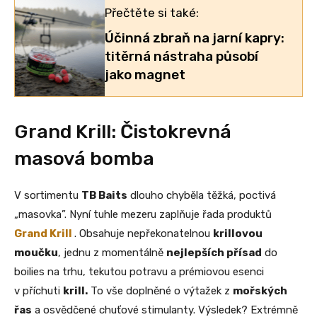
Přečtěte si také:
Účinná zbraň na jarní kapry:
titěrná nástraha působí
jako magnet
Grand Krill: Čistokrevná
masová bomba
V sortimentu
TB Baits
dlouho chyběla těžká, poctivá
„masovka”. Nyní tuhle mezeru zaplňuje řada produktů
Grand Krill
. Obsahuje nepřekonatelnou
krillovou
moučku
, jednu z momentálně
nejlepších přísad
do
boilies na trhu, tekutou potravu a prémiovou esenci
v příchuti
krill.
To vše doplněné o výtažek z
mořských
řas
a osvědčené chuťové stimulanty. Výsledek? Extrémně