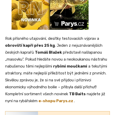
Rok přísného utajování, desítky testovacích výprav a
obrovští kapři přes 25 kg
. Jeden z nejuznávanějších
českých kaprařů
Tomáš Blažek
představil našlapanou
„masovku“. Pokud hledáte novou a neokoukanou nástrahu
nabušenou těmi nejlepšími
rybími moučkami
a tekutými
atraktory, máte nejlepší příležitost být jedněmi z prvních.
Skvělou zprávou je, že si na své přijdou i příznivci
ekonomicky výhodného boilie – přibyla další příchuť!
Kompletní sortiment všech novinek
TB Baits
najdete již
nyní na rybářském
e-shopu Parys.cz
.