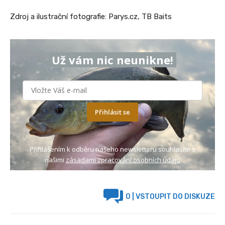
Zdroj a ilustrační fotografie: Parys.cz, TB Baits
Už vám nic neunikne!
Přihlásit se
Přihlášením k odběru našeho newsletteru souhlasíte s
našimi
zásadami zpracování osobních údajů
0
| VSTOUPIT DO DISKUZE