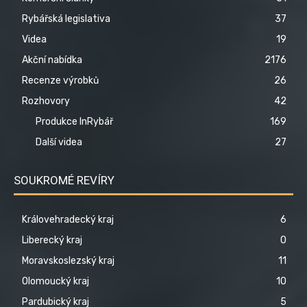
Rybářská legislativa
37
Videa
19
Akční nabídka
2176
Recenze výrobků
26
Rozhovory
42
Produkce InRybář
169
Další videa
27
SOUKROMÉ REVÍRY
Královehradecký kraj
6
Liberecký kraj
0
Moravskoslezský kraj
11
Olomoucký kraj
10
Pardubický kraj
5