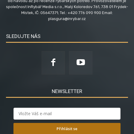
od návodů až po recenze rybářských potřeb. Provozovatelem je
společnost InRybář Media s.r.o., Malý Koloredov 761, 738 01 Frýdek-
Místek, IČ: 05647371; Tel.: +420 776 090 900 Email:
plasgura@inrybar.cz
SLEDUJTE NÁS
NEWSLETTER
Přihlásit se