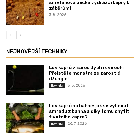
smetanová pecka vydráždí kapry k
záběrům!
3. 8. 2026
NEJNOVĚJŠÍ TECHNIKY
Lov kaprů v zarostlých revírech:
Přelstěte monstra ze zarostlé
džungle!
5. 8. 2026
Novinky
Lov kaprů na bahně: jak se vyhnout
smradu z bahna a díky tomu chytit
životního kapra?
26. 7. 2026
Novinky