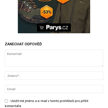
ZANECHAT ODPOVĚĎ
Komentář:
Jm
Ema
Uložit mé jméno a e-mail v tomto prohlížeči pro příští
komentáře.