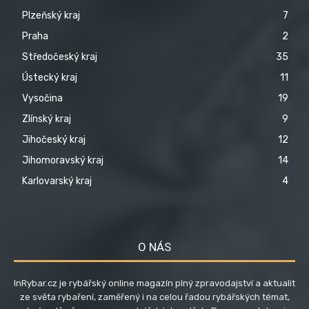
Plzeňský kraj
7
Praha
2
Středočeský kraj
35
Ústecký kraj
11
Vysočina
19
Zlínský kraj
9
Jihočeský kraj
12
Jihomoravský kraj
14
Karlovarský kraj
4
O NÁS
InRybar.cz je rybářský online magazín plný zpravodajství a aktualit
ze světa rybaření, zaměřený i na celou řadou rybářských témat,