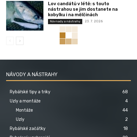
Lov candátů v létě: s touto
nástrahou se jim dostanete na
kobylku i na mělčinách
23. 7. 2026
Návnady a nástrahy
NÁVODY A NÁSTRAHY
Rybářské tipy a triky
68
Uzly a montáže
4
Montáže
44
Uzly
2
Rybářské začátky
18