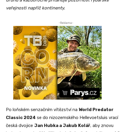
druhu a každoročně přitahuje pozornost rybářské
veřejnosti napříč kontinenty.
-Reklama-
Po loňském senzačním vítězství na
World Predator
Classic 2024
se do nizozemského Hellevoetsluis vrací
česká dvojice
Jan Hubka a Jakub Kolář
, aby znovu