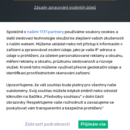
Zásady zpracování osobních údajů
Společně s
našimi 1731 partnery
používáme soubory cookies a
další sledovací technologie sloužící ke zlepšení vašich zkušeností
s naším webem. Můžeme ukládat nebo mít přístup k informacím v
O nás
zařízení a zpracovávat osobní údaje, jako je vaše IP adresa a
Kontakt
údaje o prohlížení, za účelem personalizované reklamy a obsahu,
měření reklamy a obsahu, průzkumu sledovanosti a rozvoje
Reklama
služeb. Kromě toho můžeme využívat přesné geolokační údaje a
Zásady soukromí
identifikaci prostřednictvím skenování zařízení.
Privacy policy
Upozorňujeme, že váš souhlas bude platný pro všechny naše
Cookies
subdomény. Svůj souhlas můžete kdykoli změnit nebo odvolat
Etický kodex
kliknutím na tlačítko „Předvolby souhlasu” v dolní části
Redakce
obrazovky. Respektujeme vaše rozhodnutí a zavazujeme se
poskytovat vám transparentní a bezpečné prohlížení.”
Copyright © www.inrybar.cz 2013 - 2026 | Na veškerý materiál,
který je zde uveřejněný, se vztahují autorská práva. Redakce
InRybar.cz.
Zobrazit podrobnosti
Přijímám vše