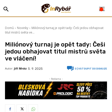
Domů
Novinky
Miliónový turnaj je opět tady: Češi jedou obhajovat
titul mistrů světa ve...
Miliónový turnaj je opět tady: Češi
jedou obhajovat titul mistrů světa
ve vláčení!
Autor:
Jiří Mráz
5. 9. 2025
0
| VSTOUPIT DO DISKUZE
- Reklama -