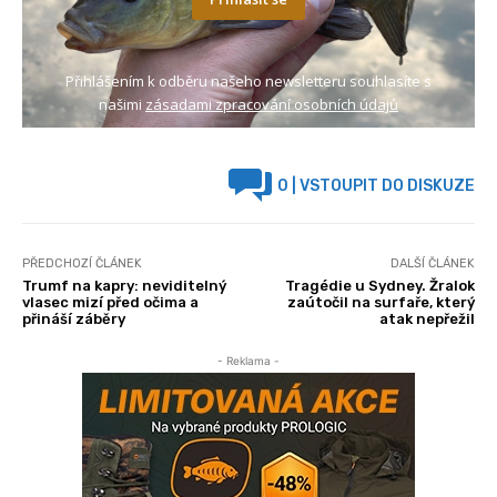
Přihlášením k odběru našeho newsletteru souhlasíte s
našimi
zásadami zpracování osobních údajů
0
| VSTOUPIT DO DISKUZE
PŘEDCHOZÍ ČLÁNEK
DALŠÍ ČLÁNEK
Trumf na kapry: neviditelný
Tragédie u Sydney. Žralok
vlasec mizí před očima a
zaútočil na surfaře, který
přináší záběry
atak nepřežil
- Reklama -