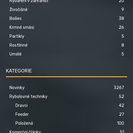
Rybaření v zahraničí
20
Živočišné
9
Boilies
38
Krmné směsi
26
Partikly
5
Rostlinné
8
Umělé
5
KATEGORIE
Novinky
3267
Rybolovné techniky
52
Dravci
42
Feeder
27
Položená
100
Komerční články
51