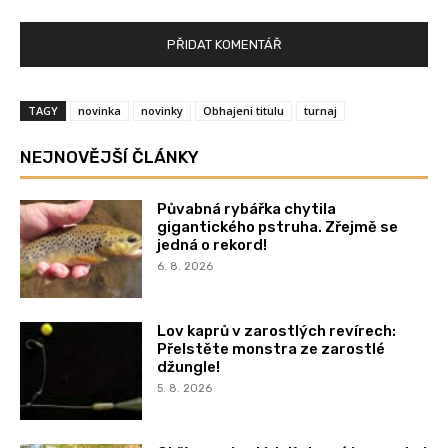
TAGY
novinka
novinky
Obhajeni titulu
turnaj
NEJNOVĚJŠÍ ČLÁNKY
Půvabná rybářka chytila
gigantického pstruha. Zřejmě se
jedná o rekord!
6. 8. 2026
Lov kaprů v zarostlých revírech:
Přelstěte monstra ze zarostlé
džungle!
5. 8. 2026