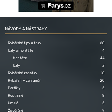
NÁVODY A NÁSTRAHY
Rybářské tipy a triky
68
Uzly a montáže
4
Montáže
44
Uzly
2
Rybářské začátky
18
Rybaření v zahraničí
20
Partikly
5
Rostlinné
8
Umělé
5
Živočišné
9