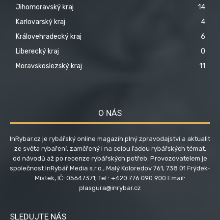
Jihomoravský kraj
14
Karlovarský kraj
4
Královehradecký kraj
6
Liberecký kraj
0
Moravskoslezský kraj
11
O NÁS
InRybar.cz je rybářský online magazín plný zpravodajství a aktualit
ze světa rybaření, zaměřený i na celou řadou rybářských témat,
od návodů až po recenze rybářských potřeb. Provozovatelem je
společnost InRybář Media s.r.o., Malý Koloredov 761, 738 01 Frýdek-
Místek, IČ: 05647371; Tel.: +420 776 090 900 Email:
plasgura@inrybar.cz
SLEDUJTE NÁS