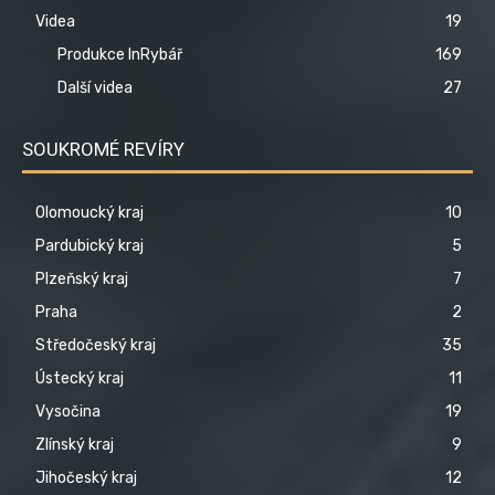
Videa
19
Produkce InRybář
169
Další videa
27
SOUKROMÉ REVÍRY
Olomoucký kraj
10
Pardubický kraj
5
Plzeňský kraj
7
Praha
2
Středočeský kraj
35
Ústecký kraj
11
Vysočina
19
Zlínský kraj
9
Jihočeský kraj
12