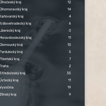
Jihočeský kraj
12
Jihomoravský kraj
14
Karlovarský kraj
4
Královehradecký kraj
6
Liberecký kraj
0
Moravskoslezský kraj
11
Olomoucký kraj
10
Pardubický kraj
5
Plzeňský kraj
7
Praha
2
Středočeský kraj
35
Ústecký kraj
11
Vysočina
19
Zlínský kraj
9