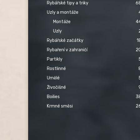
Rybářské tipy a triky
6
Uzly a montáže
Montáže
4
Uzly
Rybářské začátky
1
Rybaření v zahraničí
2
Partikly
Rostlinné
Umělé
Živočišné
Boilies
3
Krmné směsi
2