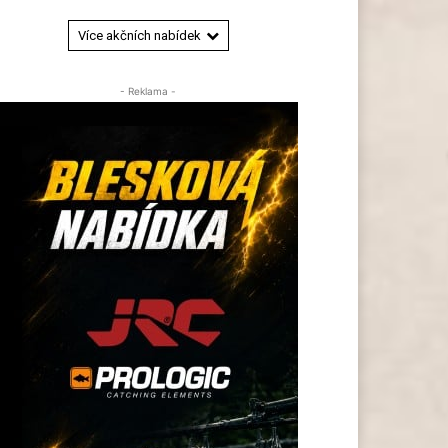
Více akčních nabídek
- Reklama -