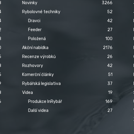
8
Novinky
3266
4
Rybolovné techniky
52
4
Dravci
42
2
Feeder
27
8
Položená
100
0
Akční nabídka
2176
5
Recenze výrobků
26
8
Rozhovory
42
5
Komerční články
51
9
Rybářská legislativa
37
8
Videa
19
6
Produkce InRybář
169
Další videa
27