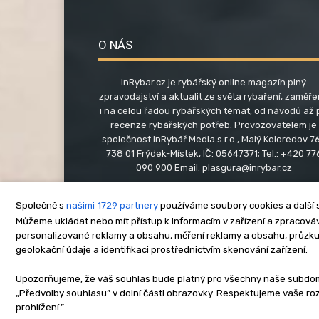
O NÁS
InRybar.cz je rybářský online magazín plný
zpravodajství a aktualit ze světa rybaření, zaměř
i na celou řadou rybářských témat, od návodů až 
recenze rybářských potřeb. Provozovatelem je
společnost InRybář Media s.r.o., Malý Koloredov 76
738 01 Frýdek-Místek, IČ: 05647371; Tel.: +420 77
090 900 Email:
plasgura@inrybar.cz
Společně s
našimi 1729 partnery
používáme soubory cookies a další s
Můžeme ukládat nebo mít přístup k informacím v zařízení a zpracováva
personalizované reklamy a obsahu, měření reklamy a obsahu, průzk
geolokační údaje a identifikaci prostřednictvím skenování zařízení.
O nás
Kontakt
Re
Upozorňujeme, že váš souhlas bude platný pro všechny naše subdomén
„Předvolby souhlasu” v dolní části obrazovky. Respektujeme vaše r
Copyright © www.inrybar.cz 201
prohlížení.”