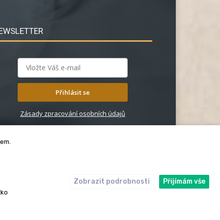
EWSLETTER
Přihlásit se
Zásady zpracování osobních údajů
bem.
Zobrazit podrobnosti
Přijímám vše
ický kodex
Redakce
tko
rská práva. Redakce InRybar.cz.