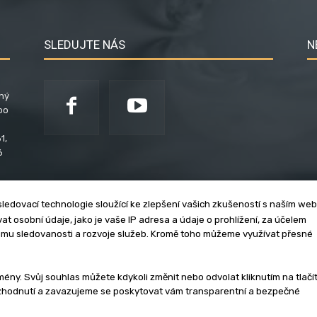
SLEDUJTE NÁS
N
ený
po
1,
6
ledovací technologie sloužící ke zlepšení vašich zkušeností s naším we
t osobní údaje, jako je vaše IP adresa a údaje o prohlížení, za účelem
umu sledovanosti a rozvoje služeb. Kromě toho můžeme využívat přesné
klama
Zásady soukromí
Privacy policy
Cookies
Et
y. Svůj souhlas můžete kdykoli změnit nebo odvolat kliknutím na tlačí
ozhodnutí a zavazujeme se poskytovat vám transparentní a bezpečné
3 - 2026 | Na veškerý materiál, který je zde uveřejněný, se vztahují auto