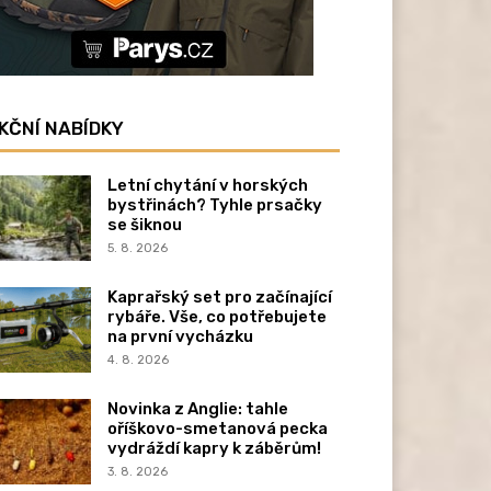
KČNÍ NABÍDKY
Letní chytání v horských
bystřinách? Tyhle prsačky
se šiknou
5. 8. 2026
Kaprařský set pro začínající
rybáře. Vše, co potřebujete
na první vycházku
4. 8. 2026
Novinka z Anglie: tahle
oříškovo-smetanová pecka
vydráždí kapry k záběrům!
3. 8. 2026