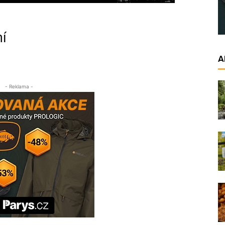
ní
A
- Reklama -