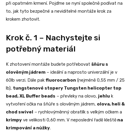
při opatrném krmení. Pojďme se nyní společně podívat na
to, jak tyto bezpečné a neviditelné montáže krok za
krokem zhotovit.
Krok č. 1 – Nachystejte si
potřebný materiál
K zhotovení montáže budete potřebovat
šňůru s
olověným jádrem
– ideální a naprosto univerzální je v
60lb verzi. Dále pak
fluorocarbon
(nejméně 0,55 mm / 25
lb),
tungstenové stopery Tungsten helicopter top
bead, XL Buffer beads
– převleky na olovo,
jehlu
k
vytvoření očka na šňůře s olověným jádrem,
olova, heli &
chod swivel
– rychlovýměnný obratlík s velkým očkem a
krimpy
ve velikosti 0,60 mm. V neposlední řadě kleště
na
krimpování a nůžky
.