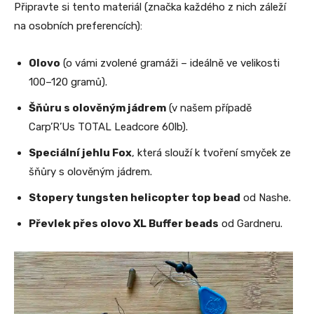
Připravte si tento materiál (značka každého z nich záleží
na osobních preferencích):
Olovo
(o vámi zvolené gramáži – ideálně ve velikosti
100–120 gramů).
Šňůru s olověným jádrem
(v našem případě
Carp’R’Us TOTAL
Leadcore 60lb).
Speciální jehlu
Fox
, která slouží k tvoření smyček ze
šňůry s olověným jádrem.
Stopery tungsten helicopter top bead
od Nashe
.
Převlek přes olovo XL Buffer beads
od Gardneru
.