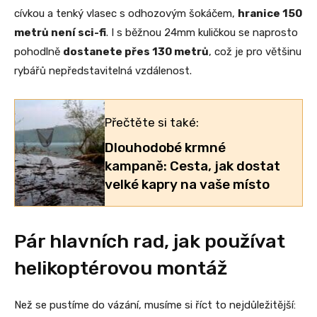
cívkou a tenký vlasec s odhozovým šokáčem,
hranice 150
metrů není sci-fi
. I s běžnou 24mm kuličkou se naprosto
pohodlně
dostanete přes 130 metrů
, což je pro většinu
rybářů nepředstavitelná vzdálenost.
Přečtěte si také:
Dlouhodobé krmné
kampaně: Cesta, jak dostat
velké kapry na vaše místo
Pár hlavních rad, jak používat
helikoptérovou montáž
Než se pustíme do vázání, musíme si říct to nejdůležitější: