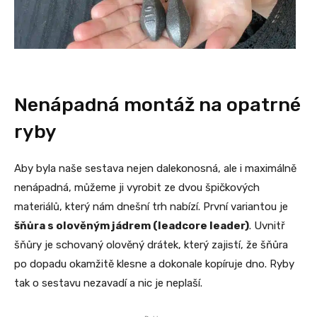
Nenápadná montáž na opatrné
ryby
Aby byla naše sestava nejen dalekonosná, ale i maximálně
nenápadná, můžeme ji vyrobit ze dvou špičkových
materiálů, který nám dnešní trh nabízí. První variantou je
šňůra s olověným jádrem (leadcore leader)
. Uvnitř
šňůry je schovaný olověný drátek, který zajistí, že šňůra
po dopadu okamžitě klesne a dokonale kopíruje dno. Ryby
tak o sestavu nezavadí a nic je neplaší.