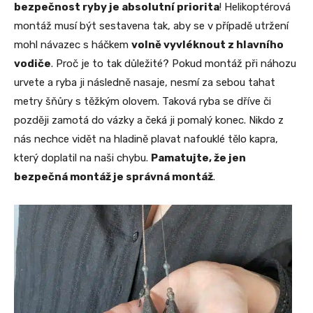
bezpečnost ryby je absolutní priorita
! Helikoptérová
montáž musí být sestavena tak, aby se v případě utržení
mohl návazec s háčkem
volně vyvléknout z hlavního
vodiče
. Proč je to tak důležité? Pokud montáž při náhozu
urvete a ryba ji následně nasaje, nesmí za sebou tahat
metry šňůry s těžkým olovem. Taková ryba se dříve či
později zamotá do vázky a čeká ji pomalý konec. Nikdo z
nás nechce vidět na hladině plavat nafouklé tělo kapra,
který doplatil na naši chybu.
Pamatujte, že jen
bezpečná montáž je správná montáž
.