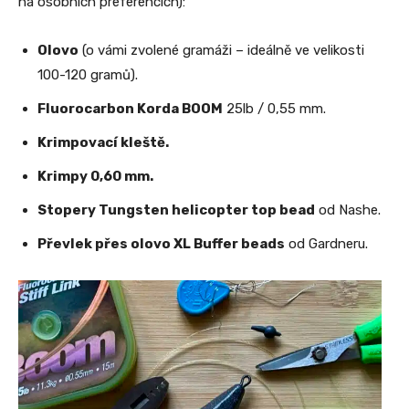
na osobních preferencích):
Olovo
(o vámi zvolené gramáži – ideálně ve velikosti
100-120 gramů).
Fluorocarbon
Korda BOOM
25lb / 0,55 mm.
Krimpovací kleště.
Krimpy 0,60 mm.
Stopery Tungsten helicopter top bead
od Nashe
.
Převlek přes olovo XL Buffer beads
od Gardneru
.