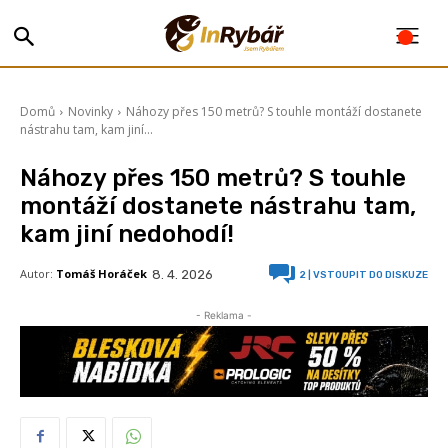
Domů
Novinky
Náhozy přes 150 metrů? S touhle montáží dostanete
nástrahu tam, kam jiní...
Náhozy přes 150 metrů? S touhle
montáží dostanete nástrahu tam,
kam jiní nedohodí!
Autor:
Tomáš Horáček
8. 4. 2026
2
| VSTOUPIT DO DISKUZE
- Reklama -