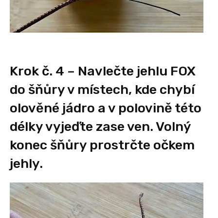
Krok č. 4 – Navlečte jehlu FOX
do šňůry v místech, kde chybí
olověné jádro a v polovině této
délky vyjeďte zase ven. Volný
konec šňůry prostrčte očkem
jehly.