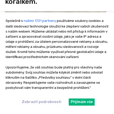
korálkem.
Společně s
našimi 1731 partnery
používáme soubory cookies a
další sledovací technologie sloužící ke zlepšení vašich zkušeností
s naším webem. Můžeme ukládat nebo mít přístup k informacím v
zařízení a zpracovávat osobní údaje, jako je vaše IP adresa a
údaje o prohlížení, za účelem personalizované reklamy a obsahu,
měření reklamy a obsahu, průzkumu sledovanosti a rozvoje
služeb. Kromě toho můžeme využívat přesné geolokační údaje a
identifikaci prostřednictvím skenování zařízení.
Upozorňujeme, že váš souhlas bude platný pro všechny naše
subdomény. Svůj souhlas můžete kdykoli změnit nebo odvolat
kliknutím na tlačítko „Předvolby souhlasu” v dolní části
obrazovky. Respektujeme vaše rozhodnutí a zavazujeme se
Nenápadné helikoptérové
poskytovat vám transparentní a bezpečné prohlížení.”
montáže – házejte daleko a
Zobrazit podrobnosti
Přijímám vše
buďte maskovaní před