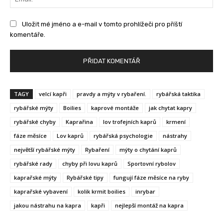
Uložit mé jméno a e-mail v tomto prohlížeči pro příští
komentáře.
TAGY
velcí kapři
pravdy a mýty v rybaření.
rybářská taktika
rybářské mýty
Boilies
kaprové montáže
jak chytat kapry
rybářské chyby
Kaprařina
lov trofejních kaprů
krmení
fáze měsíce
Lov kaprů
rybářská psychologie
nástrahy
největší rybářské mýty
Rybaření
mýty o chytání kaprů
rybářské rady
chyby při lovu kaprů
Sportovní rybolov
kaprařské mýty
Rybářské tipy
fungují fáze měsíce na ryby
kaprařské vybavení
kolik krmit boilies
inrybar
jakou nástrahu na kapra
kapři
nejlepší montáž na kapra