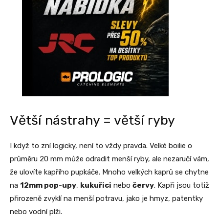
Větší nástrahy = větší ryby
I když to zní logicky, není to vždy pravda. Velké boilie o
průměru 20 mm může odradit menší ryby, ale nezaručí vám,
že ulovíte kapřího pupkáče. Mnoho velkých kaprů se chytne
na
12mm pop-upy
,
kukuřici
nebo
červy
. Kapři jsou totiž
přirozeně zvyklí na menší potravu, jako je hmyz, patentky
nebo vodní plži.