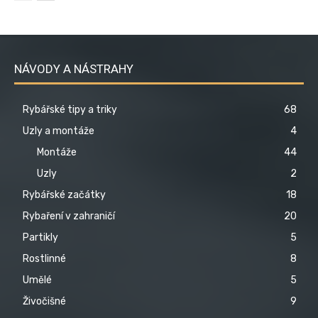
NÁVODY A NÁSTRAHY
Rybářské tipy a triky
68
Uzly a montáže
4
Montáže
44
Uzly
2
Rybářské začátky
18
Rybaření v zahraničí
20
Partikly
5
Rostlinné
8
Umělé
5
Živočišné
9