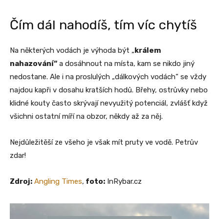
Čím dál nahodíš, tím víc chytíš
Na některých vodách je výhoda být „
králem
nahazování“
a dosáhnout na místa, kam se nikdo jiný
nedostane. Ale i na proslulých „dálkových vodách“ se vždy
najdou kapři v dosahu kratších hodů. Břehy, ostrůvky nebo
klidné kouty často skrývají nevyužitý potenciál, zvlášť když
všichni ostatní míří na obzor, někdy až za něj.
Nejdůležitěší ze všeho je však mít pruty ve vodě. Petrův
zdar!
Zdroj:
Angling Times
,
foto:
InRybar.cz