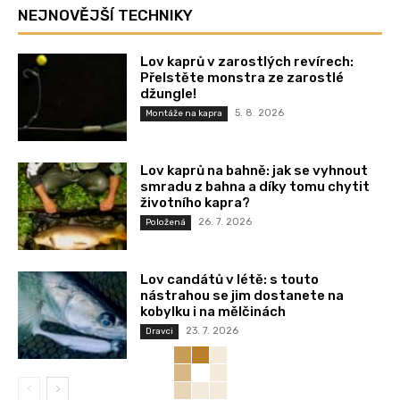
NEJNOVĚJŠÍ TECHNIKY
Lov kaprů v zarostlých revírech:
Přelstěte monstra ze zarostlé
džungle!
5. 8. 2026
Montáže na kapra
Lov kaprů na bahně: jak se vyhnout
smradu z bahna a díky tomu chytit
životního kapra?
26. 7. 2026
Položená
Lov candátů v létě: s touto
nástrahou se jim dostanete na
kobylku i na mělčinách
23. 7. 2026
Dravci