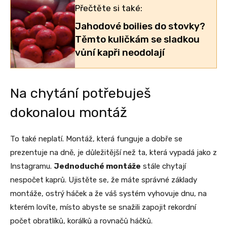
Přečtěte si také:
Jahodové boilies do stovky?
Těmto kuličkám se sladkou
vůní kapři neodolají
Na chytání potřebuješ
dokonalou montáž
To také neplatí. Montáž, která funguje a dobře se
prezentuje na dně, je důležitější než ta, která vypadá jako z
Instagramu.
Jednoduché montáže
stále chytají
nespočet kaprů. Ujistěte se, že máte správné základy
montáže, ostrý háček a že váš systém vyhovuje dnu, na
kterém lovíte, místo abyste se snažili zapojit rekordní
počet obratlíků, korálků a rovnačů háčků.