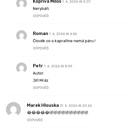
Kopřiva Miloš
1. 6. 2026 At 0:07
Nerybáři.
ODPOVĚĎ
Roman
1. 6. 2026 At 6:56
Člověk co o kaprařine nemá páru !
ODPOVĚĎ
Petr
1. 6. 2026 At 8:59
Autor:
Jiří Mráz
ODPOVĚĎ
Marek Hlouska
31. 5. 2026 At 20:26
😂😂😂😂😂🤣🤣🤣🤣🤣🤣🤣🤣🤣🤣
ODPOVĚĎ