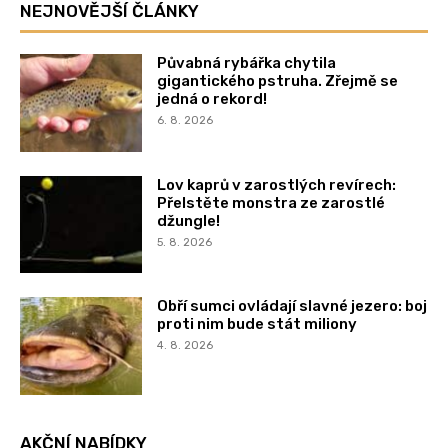
NEJNOVĚJŠÍ ČLÁNKY
Půvabná rybářka chytila
gigantického pstruha. Zřejmě se
jedná o rekord!
6. 8. 2026
Lov kaprů v zarostlých revírech:
Přelstěte monstra ze zarostlé
džungle!
5. 8. 2026
Obří sumci ovládají slavné jezero: boj
proti nim bude stát miliony
4. 8. 2026
AKČNÍ NABÍDKY