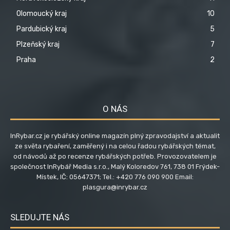
Olomoucký kraj
10
Pardubický kraj
5
Plzeňský kraj
7
Praha
2
O NÁS
InRybar.cz je rybářský online magazín plný zpravodajství a aktualit
ze světa rybaření, zaměřený i na celou řadou rybářských témat,
od návodů až po recenze rybářských potřeb. Provozovatelem je
společnost InRybář Media s.r.o., Malý Koloredov 761, 738 01 Frýdek-
Místek, IČ: 05647371; Tel.: +420 776 090 900 Email:
plasgura@inrybar.cz
SLEDUJTE NÁS