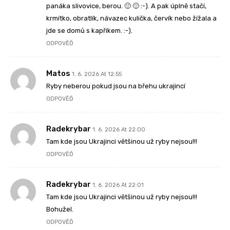
panáka slivovice, berou. 🙂 🙂 :-). A pak úplně stačí,
krmítko, obratlík, návazec kulička, červík nebo žížala a
jde se domů s kapříkem. :-).
ODPOVĚĎ
Matos
1. 6. 2026 At 12:55
Ryby neberou pokud jsou na břehu ukrajincí
ODPOVĚĎ
Radekrybar
1. 6. 2026 At 22:00
Tam kde jsou Ukrajinci většinou už ryby nejsou!!!
ODPOVĚĎ
Radekrybar
1. 6. 2026 At 22:01
Tam kde jsou Ukrajinci většinou už ryby nejsou!!!
Bohužel.
ODPOVĚĎ