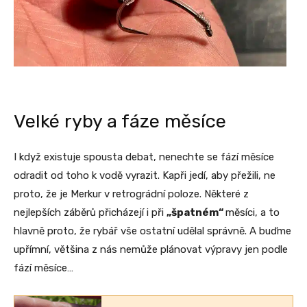
Velké ryby a fáze měsíce
I když existuje spousta debat, nenechte se fází měsíce
odradit od toho k vodě vyrazit. Kapři jedí, aby přežili, ne
proto, že je Merkur v retrográdní poloze. Některé z
nejlepších záběrů přicházejí i při
„špatném“
měsíci, a to
hlavně proto, že rybář vše ostatní udělal správně. A buďme
upřímní, většina z nás nemůže plánovat výpravy jen podle
fází měsíce…