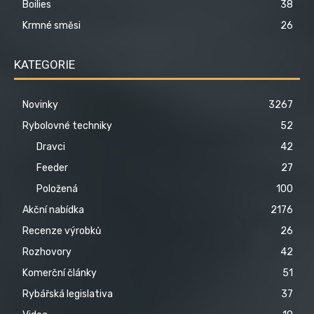
Boilies
38
Krmné směsi
26
KATEGORIE
Novinky
3267
Rybolovné techniky
52
Dravci
42
Feeder
27
Položená
100
Akční nabídka
2176
Recenze výrobků
26
Rozhovory
42
Komerční články
51
Rybářská legislativa
37