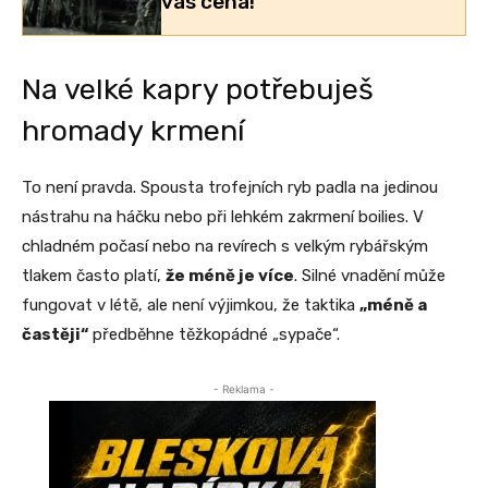
vás cena!
Na velké kapry potřebuješ
hromady krmení
To není pravda. Spousta trofejních ryb padla na jedinou
nástrahu na háčku nebo při lehkém zakrmení boilies. V
chladném počasí nebo na revírech s velkým rybářským
tlakem často platí,
že méně je více
. Silné vnadění může
fungovat v létě, ale není výjimkou, že taktika
„méně a
častěji“
předběhne těžkopádné „sypače“.
- Reklama -