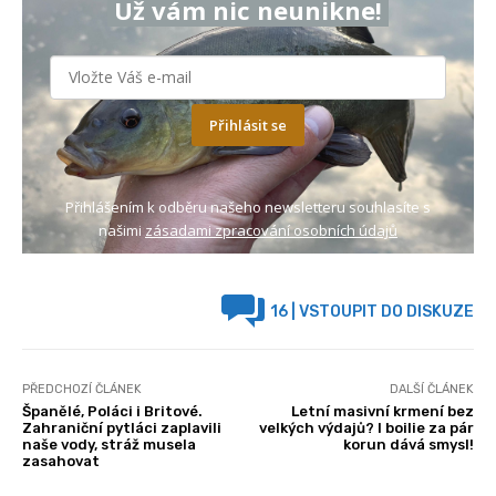
Už vám nic neunikne!
Přihlásit se
Přihlášením k odběru našeho newsletteru souhlasíte s
našimi
zásadami zpracování osobních údajů
16
| VSTOUPIT DO DISKUZE
PŘEDCHOZÍ ČLÁNEK
DALŠÍ ČLÁNEK
Španělé, Poláci i Britové.
Letní masivní krmení bez
Zahraniční pytláci zaplavili
velkých výdajů? I boilie za pár
naše vody, stráž musela
korun dává smysl!
zasahovat