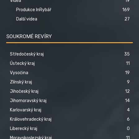
Videa
19
Produkce InRybář
169
Další videa
27
SOUKROMÉ REVÍRY
Středočeský kraj
35
Ústecký kraj
11
Vysočina
19
Zlínský kraj
9
Jihočeský kraj
12
Jihomoravský kraj
14
Karlovarský kraj
4
Královehradecký kraj
6
Liberecký kraj
0
Moravskoslezský kraj
11