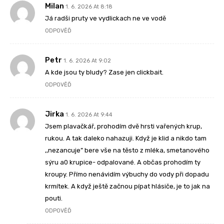
Milan
1. 6. 2026 At 8:18
Já radši pruty ve vydlickach ne ve vodě
ODPOVĚĎ
Petr
1. 6. 2026 At 9:02
A kde jsou ty bludy? Zase jen clickbait.
ODPOVĚĎ
Jirka
1. 6. 2026 At 9:44
Jsem plavačkář, prohodím dvě hrsti vařených krup,
rukou. A tak daleko nahazuji. Když je klid a nikdo tam
,,nezancuje” bere vše na těsto z mléka, smetanového
sýru a0 krupice- odpalované. A občas prohodím ty
kroupy. Přímo nenávidím výbuchy do vody při dopadu
krmítek. A když ještě začnou pípat hlásiče, je to jak na
pouti.
ODPOVĚĎ