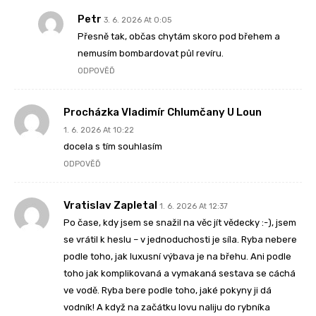
Petr
3. 6. 2026 At 0:05
Přesně tak, občas chytám skoro pod břehem a
nemusím bombardovat půl revíru.
ODPOVĚĎ
Procházka Vladimír Chlumčany U Loun
1. 6. 2026 At 10:22
docela s tím souhlasím
ODPOVĚĎ
Vratislav Zapletal
1. 6. 2026 At 12:37
Po čase, kdy jsem se snažil na věc jít vědecky :-), jsem
se vrátil k heslu – v jednoduchosti je síla. Ryba nebere
podle toho, jak luxusní výbava je na břehu. Ani podle
toho jak komplikovaná a vymakaná sestava se cáchá
ve vodě. Ryba bere podle toho, jaké pokyny ji dá
vodník! A když na začátku lovu naliju do rybníka