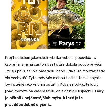
Projít se kolem jakéhokoli rybníku nebo si popovídat s
kapraři znamená často slyšet stále dokola podobné věci:
„Musíš použít tuhle nástrahu“ nebo: „Na tuto montáž tady
nic nechytíš“. Tyto rady vás mohou tlačit k tomu, abyste
lovili stejně jako všichni ostatní. Když se odvážíte lovit
jinak, můžete na vašem revíru objevit klíč k úspěchu!
Tady
je několik nejčastějších mýtů, které jste
pravděpodobně slyšeli…