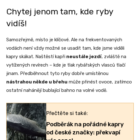
Chytej jenom tam, kde ryby
vidíš!
Samozřejmě, místo je klíčové. Ale na frekventovaných
vodách není vždy možné se usadit tam, kde jsme viděli
kapry skákat. Naštěstí kapři
neustále jezdí
, zvláště na
vytížených revírech – kde je tlak rybářských vlasců tlačí
jinam. Předběhnout tyto ryby dobře umístěnou
nástrahou někde u břehu
může přinést ovoce, zatímco
ostatní nahánějí bublající bahno na volné vodě.
Přečtěte si také:
Podběrák na pořádné kapry
od české značky: překvapí