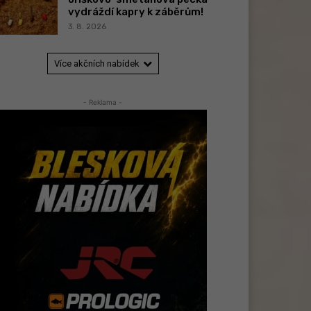
vydráždí kapry k záběrům!
3. 8. 2026
Více akčních nabídek
- Reklama -