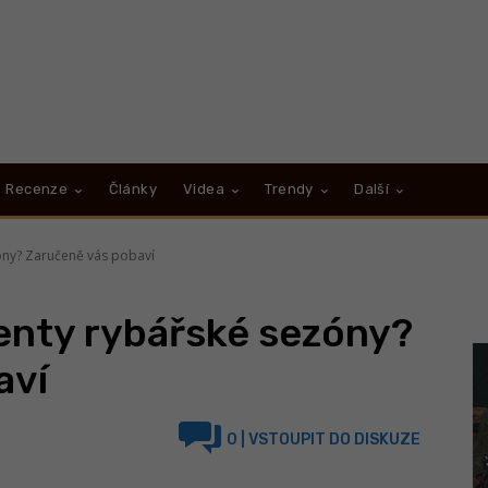
Recenze
Články
Videa
Trendy
Další
óny? Zaručeně vás pobaví
enty rybářské sezóny?
aví
0
| VSTOUPIT DO DISKUZE