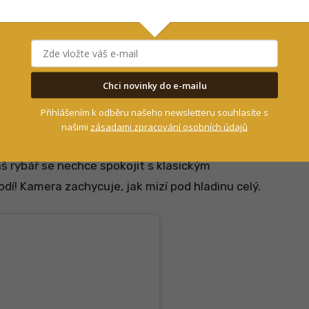
 TEAM (@WORLD_OF_CARP)
Chci novinky do e-mailu
tápěčský kurz?
Přihlášením k odběru našeho newsletteru souhlasíte s
našimi
zásadami zpracování osobních údajů
 Elegantní gesto při pouštění ryby zpět do vody
áš rybář se nechce spokojit s klasickým
odí! Kamera zachycuje, jak mizí pod hladinu celý.