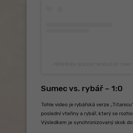
PŘÍSPĚVEK SDÍLENÝ WORLD OF CARP
Sumec vs. rybář – 1:0
Tohle video je rybářská verze „Titanicu
poslední vteřiny a rybář, který se rozh
Výsledkem je synchronizovaný skok do 