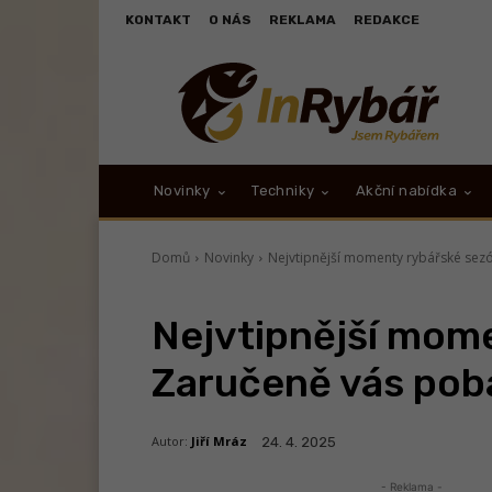
KONTAKT
O NÁS
REKLAMA
REDAKCE
Novinky
Techniky
Akční nabídka
Domů
Novinky
Nejvtipnější momenty rybářské sez
Nejvtipnější mom
Zaručeně vás pob
Autor:
Jiří Mráz
24. 4. 2025
- Reklama -