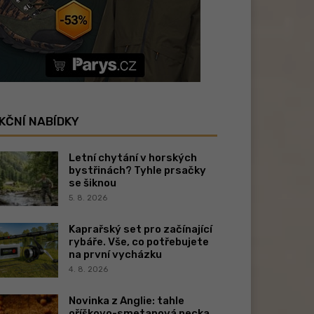
KČNÍ NABÍDKY
Letní chytání v horských
bystřinách? Tyhle prsačky
se šiknou
5. 8. 2026
Kaprařský set pro začínající
rybáře. Vše, co potřebujete
na první vycházku
4. 8. 2026
Novinka z Anglie: tahle
oříškovo-smetanová pecka