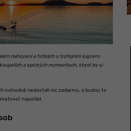
nalém nahození a fotkách s trofejním kaprem.
 koupelích a epických momentech, které by si
báři rozhodně nedostali nic zadarmo, a budou to
amatovat napořád.
ůsob