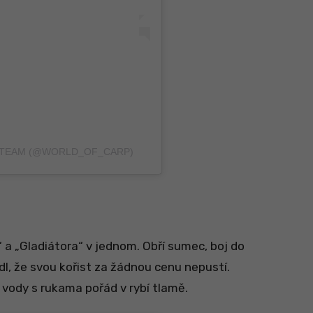
 TEAM (@WORLD_OF_CARP)
“ a „Gladiátora“ v jednom. Obří sumec, boj do
odl, že svou kořist za žádnou cenu nepustí.
vody s rukama pořád v rybí tlamě.