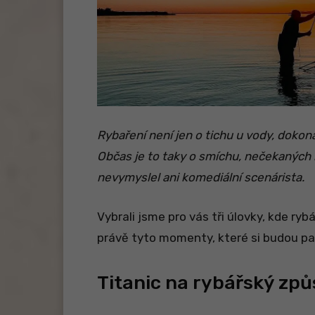
Rybaření není jen o tichu u vody, doko
Občas je to taky o smíchu, nečekaných
nevymyslel ani komediální scenárista.
Vybrali jsme pro vás tři úlovky, kde ry
právě tyto momenty, které si budou p
Titanic na rybářský zp