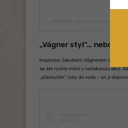
PŘÍSPĚVEK SDÍLENÝ WORLD OF CARP
„Vágner styl“… nebo po
Inspirace Jakubem Vágnerem je zřejmá.
se ale rychle mění v nečekanou akci. N
„plácnutím“ ryby do vody – on ji doprov