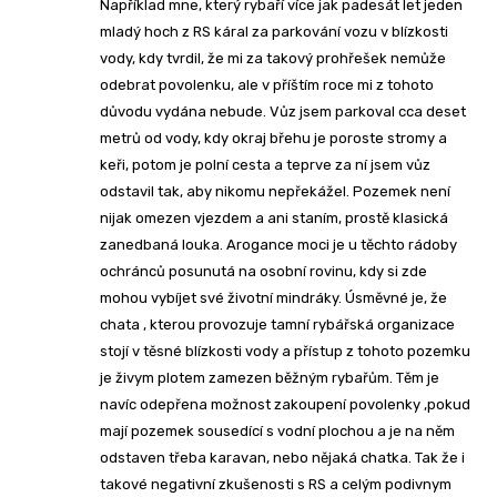
Například mne, který rybaří více jak padesát let jeden
mladý hoch z RS káral za parkování vozu v blízkosti
vody, kdy tvrdil, že mi za takový prohřešek nemůže
odebrat povolenku, ale v příštím roce mi z tohoto
důvodu vydána nebude. Vůz jsem parkoval cca deset
metrů od vody, kdy okraj břehu je poroste stromy a
keři, potom je polní cesta a teprve za ní jsem vůz
odstavil tak, aby nikomu nepřekážel. Pozemek není
nijak omezen vjezdem a ani staním, prostě klasická
zanedbaná louka. Arogance moci je u těchto rádoby
ochránců posunutá na osobní rovinu, kdy si zde
mohou vybíjet své životní mindráky. Úsměvné je, že
chata , kterou provozuje tamní rybářská organizace
stojí v těsné blízkosti vody a přístup z tohoto pozemku
je živym plotem zamezen běžným rybařům. Těm je
navíc odepřena možnost zakoupení povolenky ,pokud
mají pozemek sousedící s vodní plochou a je na něm
odstaven třeba karavan, nebo nějaká chatka. Tak že i
takové negativní zkušenosti s RS a celým podivnym