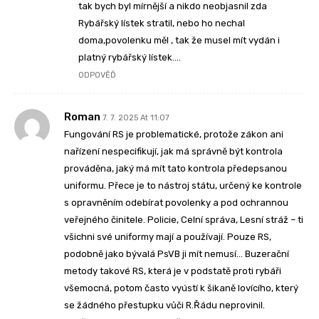
tak bych byl mírnější a nikdo neobjasnil zda
Rybářský lístek stratil, nebo ho nechal
doma,povolenku měl , tak že musel mít vydán i
platný rybářský lístek….
ODPOVĚĎ
Roman
7. 7. 2025 At 11:07
Fungování RS je problematické, protože zákon ani
nařízení nespecifikují, jak má správně být kontrola
prováděna, jaký má mít tato kontrola předepsanou
uniformu. Přece je to nástroj státu, určený ke kontrole
s opravněním odebírat povolenky a pod ochrannou
veřejného činitele. Policie, Celní správa, Lesní stráž – ti
všichni své uniformy mají a používají. Pouze RS,
podobně jako bývalá PsVB ji mít nemusí… Buzerační
metody takové RS, která je v podstatě proti rybáři
všemocná, potom často vyústí k šikaně lovícího, který
se žádného přestupku vůči R.Řádu neprovinil.