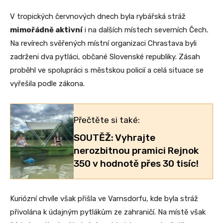
V tropických červnových dnech byla rybářská stráž
mimořádně aktivní
i na dalších místech severních Čech.
Na revírech svěřených místní organizaci Chrastava byli
zadrženi dva pytláci, občané Slovenské republiky. Zásah
proběhl ve spolupráci s městskou policií a celá situace se
vyřešila podle zákona.
Přečtěte si také:
SOUTĚŽ: Vyhrajte
nerozbitnou pramici Rejnok
350 v hodnotě přes 30 tisíc!
Kuriózní chvíle však přišla ve Varnsdorfu, kde byla stráž
přivolána k údajným pytlákům ze zahraničí. Na místě však