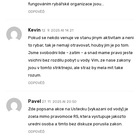
fungováním rybářské organizace jsou…
ODPOVĚĎ
Kevin
12. 9. 2025 At 14:21
Pokud se nekdo venuje ve stanu jinym aktivitam a neni
to rybar, tak je nemaji otravovat, houby jim je po tom.
Jsme svobodni lide – zatim – a snad mame pravo jeste
vsichni bez rozdilu pobyt u vody. Vim, ze nase zakony
jsou v tomto striktnejsi, ale straz by mela mit take
rozum.
ODPOVĚĎ
Pavel
27. 11. 2025 At 20:50
Zde popsana akce na Ustecku (vykazani od vody) je
zcela mimo pravomoce RS, ktera vystupuje jakozto
uredni osoba a timto bez diskuze porusila zakon.
ODPOVĚĎ