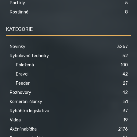
Partikly
5
Rostlinné
8
KATEGORIE
Novinky
3267
Rybolovné techniky
52
Položená
100
Dravci
42
Feeder
27
Rozhovory
42
Komerční články
51
Rybářská legislativa
37
Videa
19
Akční nabídka
2176