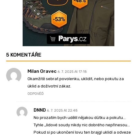
5 KOMENTÁŘE
Milan Oravec
6. 7. 2025 At 17:18
Okamžitě sebrat povolenku, uklidit, nebo pokutu za
úklid a doživotní zákaz.
ODPOVĚĎ
DNND
6. 7. 2025 At 22:48
No prozatím bych udělil nějakou důtku a pokutu…
Tyhle ,,lidové soudy nikdy nic dobrého nepřinesou…
Pokud si po ukončení lovu ten brajgl uklidí a odveze