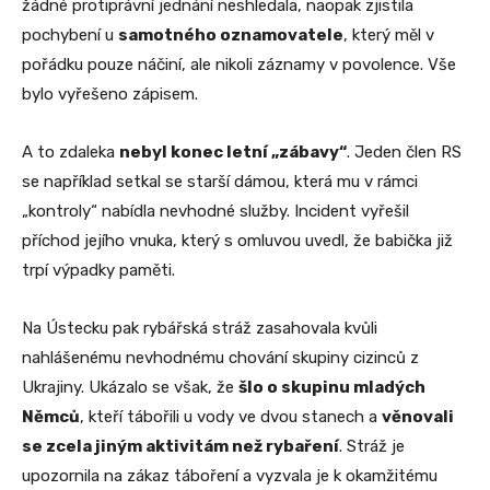
žádné protiprávní jednání neshledala, naopak zjistila
pochybení u
samotného oznamovatele
, který měl v
pořádku pouze náčiní, ale nikoli záznamy v povolence. Vše
bylo vyřešeno zápisem.
A to zdaleka
nebyl konec letní „zábavy“
. Jeden člen RS
se například setkal se starší dámou, která mu v rámci
„kontroly“ nabídla nevhodné služby. Incident vyřešil
příchod jejího vnuka, který s omluvou uvedl, že babička již
trpí výpadky paměti.
Na Ústecku pak rybářská stráž zasahovala kvůli
nahlášenému nevhodnému chování skupiny cizinců z
Ukrajiny. Ukázalo se však, že
šlo o skupinu mladých
Němců
, kteří tábořili u vody ve dvou stanech a
věnovali
se zcela jiným aktivitám než rybaření
. Stráž je
upozornila na zákaz táboření a vyzvala je k okamžitému