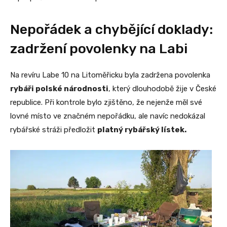
Nepořádek a chybějící doklady:
zadržení povolenky na Labi
Na revíru Labe 10 na Litoměřicku byla zadržena povolenka
rybáři polské národnosti
, který dlouhodobě žije v České
republice. Při kontrole bylo zjištěno, že nejenže měl své
lovné místo ve značném nepořádku, ale navíc nedokázal
rybářské stráži předložit
platný rybářský lístek.