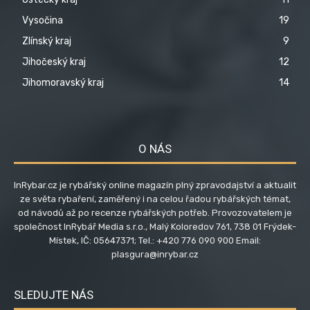
Vysočina
19
Zlínský kraj
9
Jihočeský kraj
12
Jihomoravský kraj
14
O NÁS
InRybar.cz je rybářský online magazín plný zpravodajství a aktualit
ze světa rybaření, zaměřený i na celou řadou rybářských témat,
od návodů až po recenze rybářských potřeb. Provozovatelem je
společnost InRybář Media s.r.o., Malý Koloredov 761, 738 01 Frýdek-
Místek, IČ: 05647371; Tel.: +420 776 090 900 Email:
plasgura@inrybar.cz
SLEDUJTE NÁS