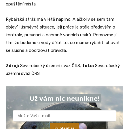
opuštění místa.
Rybářská stráž má v létě napilno. A ačkoliv se sem tam
objeví i úsměvné situace, její práce je stále především o
kontrole, prevenci a ochraně vodních revírů. Pomozme jí
tím, že budeme u vody dělat to, co máme: rybařit, chovat
se slušně a dodržovat pravidla.
Zdroj:
Severočeský územní svaz ČRS,
foto:
Severočeský
územní svaz ČRS
Už vám nic neunikne!
Přihlásit se