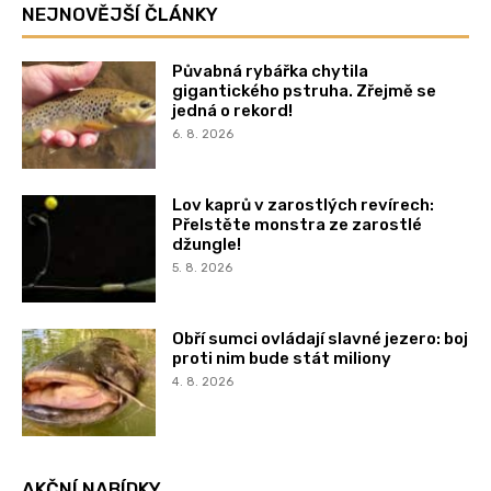
NEJNOVĚJŠÍ ČLÁNKY
Půvabná rybářka chytila
gigantického pstruha. Zřejmě se
jedná o rekord!
6. 8. 2026
Lov kaprů v zarostlých revírech:
Přelstěte monstra ze zarostlé
džungle!
5. 8. 2026
Obří sumci ovládají slavné jezero: boj
proti nim bude stát miliony
4. 8. 2026
AKČNÍ NABÍDKY