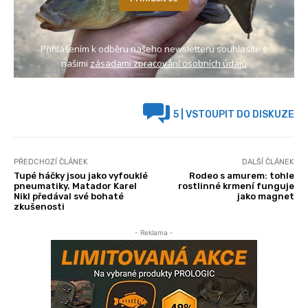
Přihlášením k odběru našeho newsletteru souhlasíte s
našimi
zásadami zpracování osobních údajů
5
| VSTOUPIT DO DISKUZE
PŘEDCHOZÍ ČLÁNEK
DALŠÍ ČLÁNEK
Tupé háčky jsou jako vyfouklé
Rodeo s amurem: tohle
pneumatiky. Matador Karel
rostlinné krmení funguje
Nikl předával své bohaté
jako magnet
zkušenosti
- Reklama -