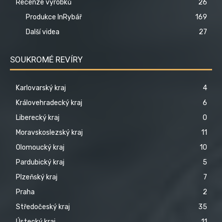
Recenze výrobků
26
Produkce InRybář
169
Další videa
27
SOUKROMÉ REVÍRY
Karlovarský kraj
4
Královehradecký kraj
6
Liberecký kraj
0
Moravskoslezský kraj
11
Olomoucký kraj
10
Pardubický kraj
5
Plzeňský kraj
7
Praha
2
Středočeský kraj
35
Ústecký kraj
11