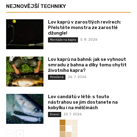
NEJNOVĚJŠÍ TECHNIKY
Lov kaprů v zarostlých revírech:
Přelstěte monstra ze zarostlé
džungle!
5. 8. 2026
Montáže na kapra
Lov kaprů na bahně: jak se vyhnout
smradu z bahna a díky tomu chytit
životního kapra?
26. 7. 2026
Položená
Lov candátů v létě: s touto
nástrahou se jim dostanete na
kobylku i na mělčinách
23. 7. 2026
Dravci