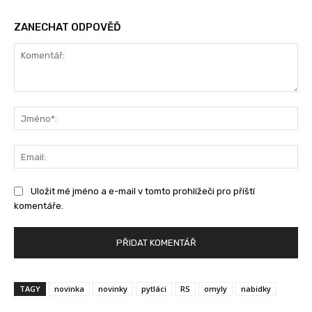
ZANECHAT ODPOVĚĎ
Komentář:
Jm
Ema
Uložit mé jméno a e-mail v tomto prohlížeči pro příští
komentáře.
TAGY
novinka
novinky
pytláci
RS
omyly
nabidky