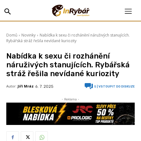
Domů
Novinky
Nabídka k sexu či rozhánění náruživých stanujících.
Rybářská stráž řešila nevídané kuriozity
Nabídka k sexu či rozhánění
náruživých stanujících. Rybářská
stráž řešila nevídané kuriozity
Autor:
Jiří Mráz
6. 7. 2025
5
| VSTOUPIT DO DISKUZE
- Reklama -