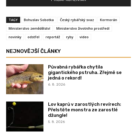
TAGY
Bohuslav Sobotka
Český rybářský svaz
Kormorán
Ministerstvo zemědělství
Ministerstvo životního prostředí
novinky
odstřel
reportáž
ryby
video
NEJNOVĚJŠÍ ČLÁNKY
Půvabná rybářka chytila
gigantického pstruha. Zřejmě se
jedná o rekord!
6. 8. 2026
Lov kaprů v zarostlých revírech:
Přelstěte monstra ze zarostlé
džungle!
5. 8. 2026