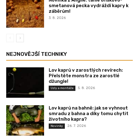
smetanová pecka vydráždí kapry k
záběrům!
3. 8. 2026
NEJNOVĚJŠÍ TECHNIKY
Lov kaprů v zarostlých revírech:
Přelstěte monstra ze zarostlé
džungle!
5. 8. 2026
Uzly a montáže
Lov kaprů na bahně: jak se vyhnout
smradu z bahna a díky tomu chytit
životního kapra?
26. 7. 2026
Novinky