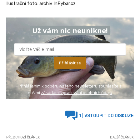
Ilustrační foto: archiv InRybar.cz
Už vám nic neunikne!
Přihlásit se
Přihlášením k odběru našeho newsletteru souhlasíte s
našimi
zásadami zpracování osobních údajů
1
| VSTOUPIT DO DISKUZE
PŘEDCHOZÍ ČLÁNEK
DALŠÍ ČLÁNEK