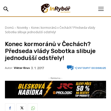
Domů
Novinky
Konec kormoránů v Čechách? Předseda vlády
Sobotka slibuje jednodušší odstřely!
Konec kormoránů v Čechách?
Předseda vlády Sobotka slibuje
jednodušší odstřely!
Autor:
Viktor Krus
3. 1. 2017
1
| VSTOUPIT DO DISKUZE
- Reklama -