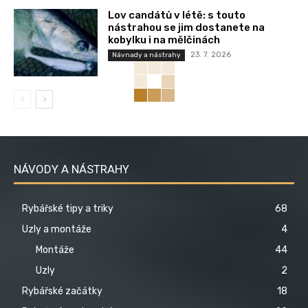
Lov candátů v létě: s touto
nástrahou se jim dostanete na
kobylku i na mělčinách
23. 7. 2026
Návnady a nástrahy
NÁVODY A NÁSTRAHY
Rybářské tipy a triky
68
Uzly a montáže
4
Montáže
44
Uzly
2
Rybářské začátky
18