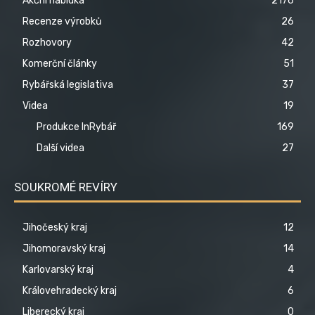
Akční nabídka
2176
Recenze výrobků
26
Rozhovory
42
Komerční články
51
Rybářská legislativa
37
Videa
19
Produkce InRybář
169
Další videa
27
SOUKROMÉ REVÍRY
Jihočeský kraj
12
Jihomoravský kraj
14
Karlovarský kraj
4
Královehradecký kraj
6
Liberecký kraj
0