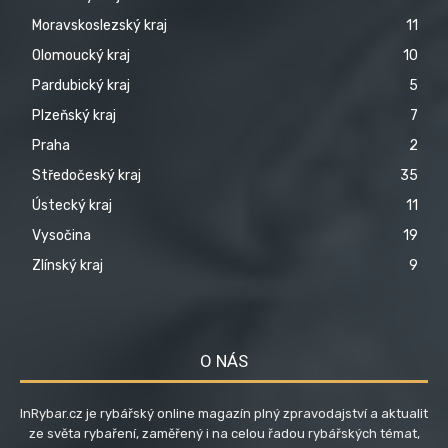
Moravskoslezský kraj
11
Olomoucký kraj
10
Pardubický kraj
5
Plzeňský kraj
7
Praha
2
Středočeský kraj
35
Ústecký kraj
11
Vysočina
19
Zlínský kraj
9
O NÁS
InRybar.cz je rybářský online magazín plný zpravodajství a aktualit
ze světa rybaření, zaměřený i na celou řadou rybářských témat,