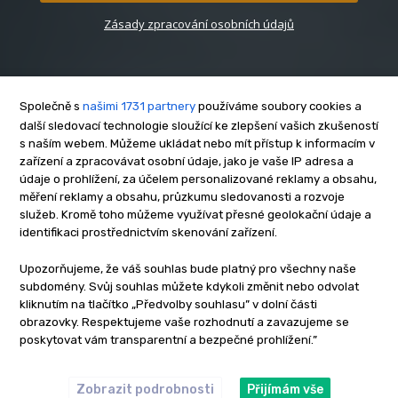
Zásady zpracování osobních údajů
Společně s
našimi 1731 partnery
používáme soubory cookies a
další sledovací technologie sloužící ke zlepšení vašich zkušeností
s naším webem. Můžeme ukládat nebo mít přístup k informacím v
O nás
zařízení a zpracovávat osobní údaje, jako je vaše IP adresa a
Kontakt
údaje o prohlížení, za účelem personalizované reklamy a obsahu,
Reklama
měření reklamy a obsahu, průzkumu sledovanosti a rozvoje
služeb. Kromě toho můžeme využívat přesné geolokační údaje a
Zásady soukromí
identifikaci prostřednictvím skenování zařízení.
Privacy policy
Cookies
Upozorňujeme, že váš souhlas bude platný pro všechny naše
subdomény. Svůj souhlas můžete kdykoli změnit nebo odvolat
Etický kodex
kliknutím na tlačítko „Předvolby souhlasu” v dolní části
Redakce
obrazovky. Respektujeme vaše rozhodnutí a zavazujeme se
poskytovat vám transparentní a bezpečné prohlížení.”
Copyright © www.inrybar.cz 2013 - 2026 | Na veškerý materiál,
který je zde uveřejněný, se vztahují autorská práva. Redakce
InRybar.cz.
Zobrazit podrobnosti
Přijímám vše