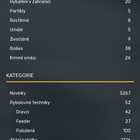
Rybaření v zahraničí
20
Partikly
5
Rostlinné
8
Umělé
5
Živočišné
9
Boilies
38
Krmné směsi
26
KATEGORIE
Novinky
3267
Rybolovné techniky
52
Dravci
42
Feeder
27
Položená
100