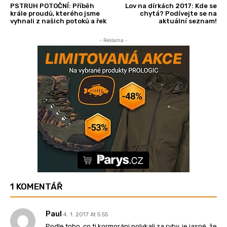
PSTRUH POTOČNÍ: Příběh
Lov na dírkách 2017: Kde se
krále proudů, kterého jsme
chytá? Podívejte se na
vyhnali z našich potoků a řek
aktuální seznam!
- Reklama -
1 KOMENTÁŘ
Paul
4. 1. 2017 At 5:55
Podle toho, co ti kormoráni polykali za ryby, je jasné, že