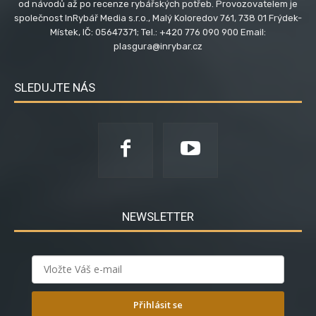
od návodů až po recenze rybářských potřeb. Provozovatelem je
společnost InRybář Media s.r.o., Malý Koloredov 761, 738 01 Frýdek-
Místek, IČ: 05647371; Tel.: +420 776 090 900 Email:
plasgura@inrybar.cz
SLEDUJTE NÁS
NEWSLETTER
Přihlásit se